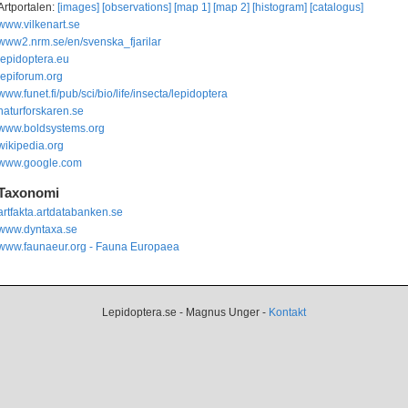
Artportalen:
[images]
[observations]
[map 1]
[map 2]
[histogram]
[catalogus]
www.vilkenart.se
www2.nrm.se/en/svenska_fjarilar
lepidoptera.eu
lepiforum.org
www.funet.fi/pub/sci/bio/life/insecta/lepidoptera
naturforskaren.se
www.boldsystems.org
wikipedia.org
www.google.com
Taxonomi
artfakta.artdatabanken.se
www.dyntaxa.se
www.faunaeur.org - Fauna Europaea
Lepidoptera.se - Magnus Unger -
Kontakt