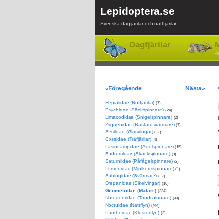
Lepidoptera.se
Svenska dagfjärilar och nattfjärilar
Dagfjärilar
M
-l
«Föregående
Nästa»
Hepialidae (Rotfjärilar)
(7)
Psychidae (Säckspinnare)
(24)
Limacodidae (Snigelspinnare)
(2)
Zygaenidae (Bastardsvärmare)
(7)
Sesiidae (Glasvingar)
(17)
Cossidae (Träfjärilar)
(4)
Lasiocampidae (Ädelspinnare)
(15)
Endromidae (Skäckspinnare)
(1)
Saturniidae (Påfågelspinnare)
(2)
Lemonidae (Mjölkörtsspinnare)
(1)
Sphingidae (Svärmare)
(17)
Drepanidae (Sikelvingar)
(16)
Geometridae (Mätare)
(334)
Notodontidae (Tandspinnare)
(30)
Noctuidae (Nattflyn)
(444)
Pantheidae (Klosterflyn)
(3)