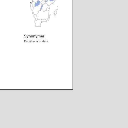
Synonymer
Eupithecia undata