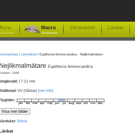
icro
Macro
Värdväxter
Länkar
epidoptera
-lepidoptera
Geometridae
/
Larentiinae
/
Eupithecia fennoscandica - Nejlikmalmätare
Nejlikmalmätare
Eupithecia fennoscandica
Knaben, 1949
Vingbredd:
17-21 mm
Rödlistad:
VU (Sårbar)
[mer info]
Flygtider:
Värdväxt:
Silene
Länkar