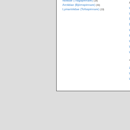
Nolidae (Trågspinnare)
(14)
Arctiidae (Björnspinnare)
(41)
Lymantriidae (Tofsspinnare)
(13)