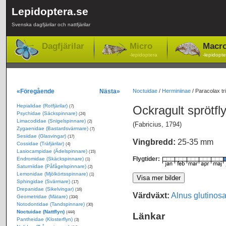
Lepidoptera.se
Svenska dagfjärilar och nattfjärilar
Dagfjärilar
Micro
Macr
-lepidoptera
-lepidopte
«Föregående
Nästa»
Noctuidae
/
Herminiinae
/
Paracolax tri
Hepialidae (Rotfjärilar)
Ockragult sprötfl
(7)
Psychidae (Säckspinnare)
(24)
Limacodidae (Snigelspinnare)
(2)
(Fabricius, 1794)
Zygaenidae (Bastardsvärmare)
(7)
Sesiidae (Glasvingar)
(17)
Vingbredd:
25-35 mm
Cossidae (Träfjärilar)
(4)
Lasiocampidae (Ädelspinnare)
(15)
Flygtider:
Endromidae (Skäckspinnare)
(1)
Saturniidae (Påfågelspinnare)
(2)
Lemonidae (Mjölkörtsspinnare)
(1)
Sphingidae (Svärmare)
(17)
Drepanidae (Sikelvingar)
(16)
Värdväxt:
Alnus glutinos
Geometridae (Mätare)
(334)
Notodontidae (Tandspinnare)
(30)
Noctuidae (Nattflyn)
(444)
Länkar
Pantheidae (Klosterflyn)
(3)