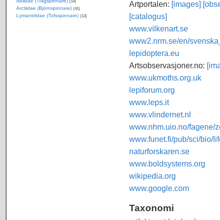
Nolidae (Trågspinnare)
(14)
Artportalen:
[images]
[obse
Arctiidae (Björnspinnare)
(41)
[catalogus]
Lymantriidae (Tofsspinnare)
(13)
www.vilkenart.se
www2.nrm.se/en/svenska_f
lepidoptera.eu
Artsobservasjoner.no:
[im
www.ukmoths.org.uk
lepiforum.org
www.leps.it
www.vlindernet.nl
www.nhm.uio.no/fagene/zo
www.funet.fi/pub/sci/bio/li
naturforskaren.se
www.boldsystems.org
wikipedia.org
www.google.com
Taxonomi