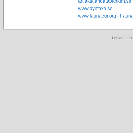
artfakta.artdatabanken.se
www.dyntaxa.se
www.faunaeur.org - Faun
Lepidoptera