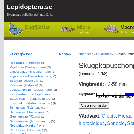
Lepidoptera.se
Svenska dagfjärilar och nattfjärilar
Dagfjärilar
Micro
Macr
-lepidoptera
-lepidopte
«Föregående
Nästa»
Noctuidae
/
Cuculliinae
/
Cucullia umb
Hepialidae (Rotfjärilar)
Skuggkapuschon
(7)
Psychidae (Säckspinnare)
(24)
Limacodidae (Snigelspinnare)
(2)
(Linnaeus, 1758)
Zygaenidae (Bastardsvärmare)
(7)
Sesiidae (Glasvingar)
(17)
Vingbredd:
42-58 mm
Cossidae (Träfjärilar)
(4)
Lasiocampidae (Ädelspinnare)
(15)
Flygtider:
Endromidae (Skäckspinnare)
(1)
Saturniidae (Påfågelspinnare)
(2)
Lemonidae (Mjölkörtsspinnare)
(1)
Sphingidae (Svärmare)
(17)
Drepanidae (Sikelvingar)
(16)
Värdväxt:
Crepis
,
Hierac
Geometridae (Mätare)
(334)
Notodontidae (Tandspinnare)
(30)
hieracioides
,
Senecio
,
So
Noctuidae (Nattflyn)
(444)
Pantheidae (Klosterflyn)
(3)