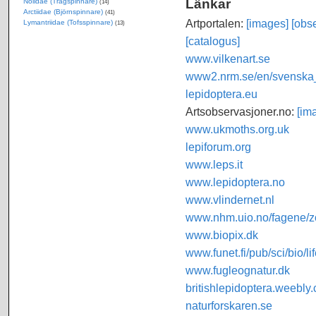
Länkar
Nolidae (Trågspinnare)
(14)
Arctiidae (Björnspinnare)
(41)
Artportalen:
[images]
[obse
Lymantriidae (Tofsspinnare)
(13)
[catalogus]
www.vilkenart.se
www2.nrm.se/en/svenska_f
lepidoptera.eu
Artsobservasjoner.no:
[im
www.ukmoths.org.uk
lepiforum.org
www.leps.it
www.lepidoptera.no
www.vlindernet.nl
www.nhm.uio.no/fagene/zo
www.biopix.dk
www.funet.fi/pub/sci/bio/li
www.fugleognatur.dk
britishlepidoptera.weebly
naturforskaren.se