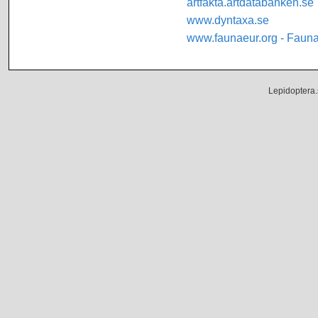
artfakta.artdatabanken.se
www.dyntaxa.se
www.faunaeur.org - Faun
Lepidoptera