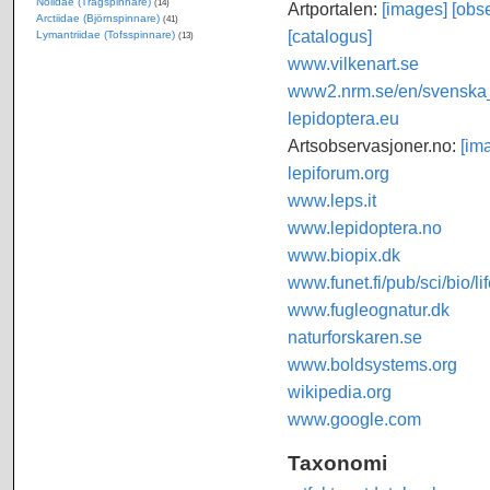
Nolidae (Trågspinnare)
(14)
Artportalen:
[images]
[obse
Arctiidae (Björnspinnare)
(41)
[catalogus]
Lymantriidae (Tofsspinnare)
(13)
www.vilkenart.se
www2.nrm.se/en/svenska_f
lepidoptera.eu
Artsobservasjoner.no:
[im
lepiforum.org
www.leps.it
www.lepidoptera.no
www.biopix.dk
www.funet.fi/pub/sci/bio/li
www.fugleognatur.dk
naturforskaren.se
www.boldsystems.org
wikipedia.org
www.google.com
Taxonomi