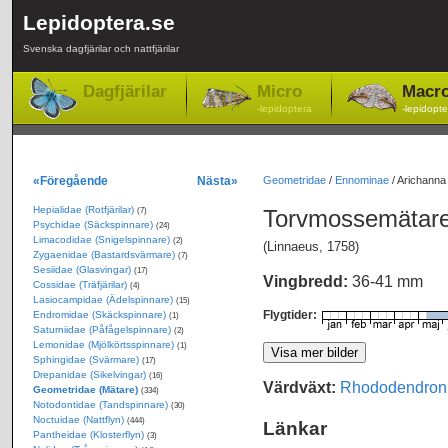
Lepidoptera.se
Svenska dagfjärilar och nattfjärilar
Dagfjärilar
Micro
Macr
-lepidoptera
-lepidopte
«Föregående
Nästa»
Geometridae
/
Ennominae
/
Arichanna
Hepialidae (Rotfjärilar)
Torvmossemätar
(7)
Psychidae (Säckspinnare)
(24)
Limacodidae (Snigelspinnare)
(2)
(Linnaeus, 1758)
Zygaenidae (Bastardsvärmare)
(7)
Sesiidae (Glasvingar)
(17)
Vingbredd:
36-41 mm
Cossidae (Träfjärilar)
(4)
Lasiocampidae (Ädelspinnare)
(15)
Flygtider:
Endromidae (Skäckspinnare)
(1)
Saturniidae (Påfågelspinnare)
(2)
Lemonidae (Mjölkörtsspinnare)
(1)
Sphingidae (Svärmare)
(17)
Drepanidae (Sikelvingar)
(16)
Värdväxt:
Rhododendron
Geometridae (Mätare)
(334)
Notodontidae (Tandspinnare)
(30)
Noctuidae (Nattflyn)
(444)
Länkar
Pantheidae (Klosterflyn)
(3)