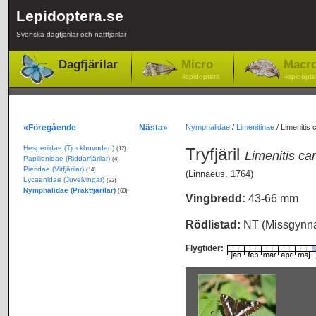
Lepidoptera.se
Svenska dagfjärilar och nattfjärilar
Dagfjärilar
Micro
Macr
-lepidoptera
-lepidopte
«Föregående
Nästa»
Nymphalidae
/
Limenitinae
/
Limenitis c
Hesperiidae (Tjockhuvuden)
Tryfjäril
(12)
Limenitis cam
Papilionidae (Riddarfjärilar)
(4)
Pieridae (Vitfjärilar)
(14)
(Linnaeus, 1764)
Lycaenidae (Juvelvingar)
(32)
Nymphalidae (Praktfjärilar)
(60)
Vingbredd:
43-66 mm
Rödlistad:
NT (Missgynn
Flygtider: