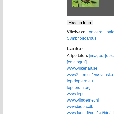
Värdväxt:
Lonicera
,
Loni
Symphoricarpus
Länkar
Artportalen:
[images]
[obse
[catalogus]
www.vilkenart.se
www2.nrm.se/en/svenska_f
lepidoptera.eu
lepiforum.org
www.leps.it
www.vlindernet.nl
www.biopix.dk
www.funet.fi/pub/sci/bio/li