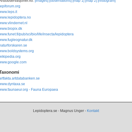
Artsobservasjoner.no:
[images]
[observations]
[map 1]
[map 2]
[histogram]
lepiforum.org
www.leps.it
www.lepidoptera.no
www.vlindernet.nl
www.biopix.dk
www.funet.fi/pub/sci/bio/life/insecta/lepidoptera
www.fugleognatur.dk
naturforskaren.se
www.boldsystems.org
wikipedia.org
www.google.com
Taxonomi
artfakta.artdatabanken.se
www.dyntaxa.se
www.faunaeur.org - Fauna Europaea
Lepidoptera.se - Magnus Unger -
Kontakt