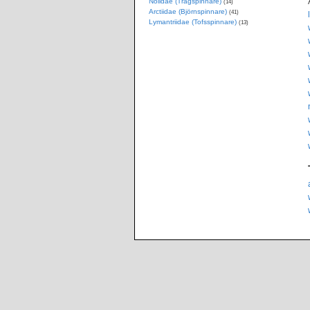
Nolidae (Trågspinnare)
(14)
Arctiidae (Björnspinnare)
(41)
Lymantriidae (Tofsspinnare)
(13)