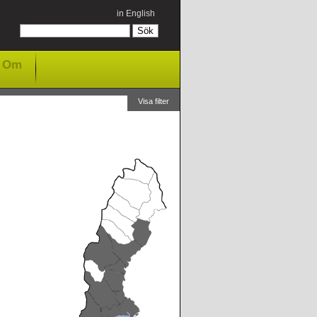
in English
Om
Visa filter