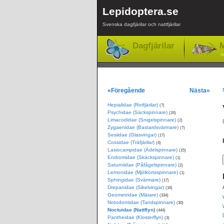
Lepidoptera.se
Svenska dagfjärilar och nattfjärilar
Dagfjärilar
M
-l
«Föregående
Nästa»
Hepialidae (Rotfjärilar)
(7)
Psychidae (Säckspinnare)
(24)
Limacodidae (Snigelspinnare)
(2)
Zygaenidae (Bastardsvärmare)
(7)
Sesiidae (Glasvingar)
(17)
Cossidae (Träfjärilar)
(4)
Lasiocampidae (Ädelspinnare)
(15)
Endromidae (Skäckspinnare)
(1)
Saturniidae (Påfågelspinnare)
(2)
Lemonidae (Mjölkörtsspinnare)
(1)
Sphingidae (Svärmare)
(17)
Drepanidae (Sikelvingar)
(16)
Geometridae (Mätare)
(334)
Notodontidae (Tandspinnare)
(30)
Noctuidae (Nattflyn)
(444)
Pantheidae (Klosterflyn)
(3)