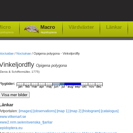
icro
Macro
Värdväxter
Länkar
epidoptera
-lepidoptera
Noctuidae
/
Noctuinae
/
Opigena polygona - Vinkeljordfly
Vinkeljordfly
Opigena polygona
(Denis & Schiffermüller, 1775)
Flygtider:
Länkar
Artportalen:
[images]
[observations]
[map 1]
[map 2]
[histogram]
[catalogus]
www.vilkenart.se
www2.nrm.se/en/svenska_fjarilar
lepidoptera.eu