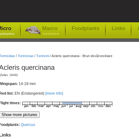
icro
Macro
Foodplants
Links
epidoptera
-lepidoptera
Tortricidae
/
Tortricinae
/
Tortricini
/
Acleris quercinana - Brun ekvårvecklare
Acleris quercinana
(Zeller, 1849)
Wingspan:
14-18 mm
Red list:
EN (Endangered)
[more info]
Flight times:
Foodplants:
Quercus
Links