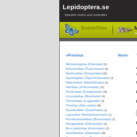
Lepidoptera.se
Swedish moths and butterflies
Butterflies
M
-l
«Previous
Next»
Micropterigidae (Käkmalar)
(5)
Eriocraniidae (Purpurmalar)
(8)
Nepticulidae (Dvärgmalar)
(92)
Opostegidae (Ögonlocksmalar)
(3)
Heliozelidae (Bladhålmalar)
(5)
Adelidae (Antennmalar)
(21)
Prodoxidae (Knoppmalar)
(10)
Incurvariidae (Bredmalar)
(9)
Tischeriidae (Luggmalar)
(6)
Tineidae (Äkta malar)
(55)
Dryadaulidae (Dryadmalar)
(1)
Lypusidae (Hedsäckspinnare)
(1)
Roeslerstammiidae (Bronsmalar)
(1)
Douglasiidae (Skäckmalar)
(5)
Bucculatricidae (Kronmalar)
(17)
Gracillariidae (Styltmalar)
(90)