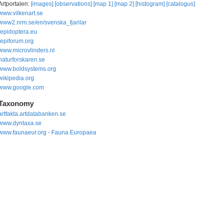
Artportalen:
[images]
[observations]
[map 1]
[map 2]
[histogram]
[catalogus]
www.vilkenart.se
www2.nrm.se/en/svenska_fjarilar
lepidoptera.eu
lepiforum.org
www.microvlinders.nl
naturforskaren.se
www.boldsystems.org
wikipedia.org
www.google.com
Taxonomy
artfakta.artdatabanken.se
www.dyntaxa.se
www.faunaeur.org - Fauna Europaea