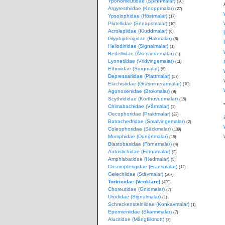
Yponomeutidae (Spinnmalar)
(30)
Argyresthiidae (Knoppmalar)
(27)
Ypsolophidae (Höstmalar)
(17)
Plutellidae (Senapsmalar)
(10)
Acrolepiidae (Kluddmalar)
(6)
Glyphipterigidae (Hakmalar)
(8)
Heliodinidae (Signalmalar)
(1)
Bedelliidae (Åkervindemalar)
(1)
Lyonetiidae (Vridvingemalar)
(11)
Ethmiidae (Sorgmalar)
(6)
Depressariidae (Plattmalar)
(57)
Elachistidae (Gräsminerarmalar)
(70)
Agonoxenidae (Brokmalar)
(9)
Scythrididae (Korthuvudmalar)
(15)
Chimabachidae (Vårmalar)
(3)
Oecophoridae (Praktmalar)
(32)
Batrachedridae (Smalvingemalar)
(2)
Coleophoridae (Säckmalar)
(139)
Momphidae (Dunörtmalar)
(15)
Blastobasidae (Förnamalar)
(4)
Autostichidae (Förnamalar)
(3)
Amphisbatidae (Hedmalar)
(5)
Cosmopterigidae (Fransmalar)
(12)
Gelechiidae (Stävmalar)
(207)
Tortricidae (Vecklare)
(439)
Choreutidae (Gnidmalar)
(7)
Urodidae (Signalmalar)
(1)
Schreckensteiniidae (Konkavmalar)
(1)
Epermeniidae (Skärmmalar)
(7)
Alucitidae (Mångflikmott)
(3)