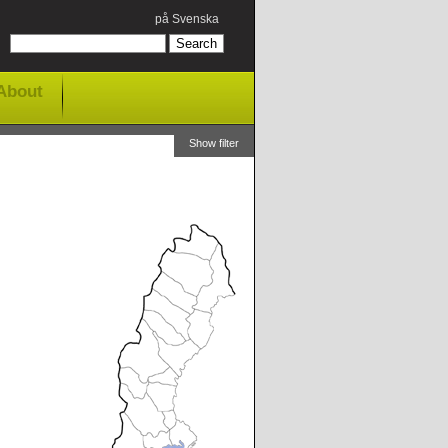
på Svenska
About
Show filter