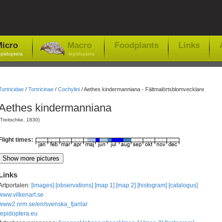
icro
Macro
Foodplants
Links
epidoptera
-lepidoptera
Tortricidae
/
Tortricinae
/
Cochylini
/
Aethes kindermanniana - Fältmalörtsblomvecklare
Aethes kindermanniana
(Treitschke, 1830)
Flight times:
Links
Artportalen:
[images]
[observations]
[map 1]
[map 2]
[histogram]
[catalogus]
www.vilkenart.se
www2.nrm.se/en/svenska_fjarilar
lepidoptera.eu