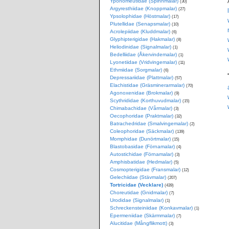
Yponomeutidae (Spinnmalar)
(30)
Argyresthiidae (Knoppmalar)
(27)
Ypsolophidae (Höstmalar)
(17)
Plutellidae (Senapsmalar)
(10)
Acrolepiidae (Kluddmalar)
(6)
Glyphipterigidae (Hakmalar)
(8)
Heliodinidae (Signalmalar)
(1)
Bedelliidae (Åkervindemalar)
(1)
Lyonetiidae (Vridvingemalar)
(11)
Ethmiidae (Sorgmalar)
(6)
Depressariidae (Plattmalar)
(57)
Elachistidae (Gräsminerarmalar)
(70)
Agonoxenidae (Brokmalar)
(9)
Scythrididae (Korthuvudmalar)
(15)
Chimabachidae (Vårmalar)
(3)
Oecophoridae (Praktmalar)
(32)
Batrachedridae (Smalvingemalar)
(2)
Coleophoridae (Säckmalar)
(139)
Momphidae (Dunörtmalar)
(15)
Blastobasidae (Förnamalar)
(4)
Autostichidae (Förnamalar)
(3)
Amphisbatidae (Hedmalar)
(5)
Cosmopterigidae (Fransmalar)
(12)
Gelechiidae (Stävmalar)
(207)
Tortricidae (Vecklare)
(439)
Choreutidae (Gnidmalar)
(7)
Urodidae (Signalmalar)
(1)
Schreckensteiniidae (Konkavmalar)
(1)
Epermeniidae (Skärmmalar)
(7)
Alucitidae (Mångflikmott)
(3)