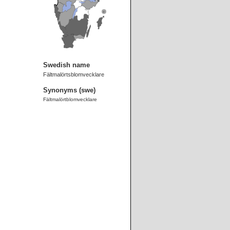
Swedish name
Fältmalörtsblomvecklare
Synonyms (swe)
Fältmalörtblomvecklare