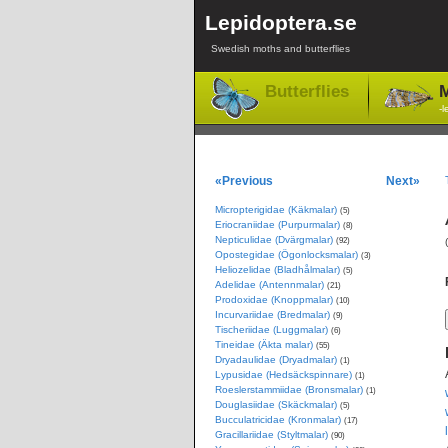
Lepidoptera.se
Swedish moths and butterflies
Butterflies
M
-l
«Previous
Next»
Micropterigidae (Käkmalar)
(5)
Eriocraniidae (Purpurmalar)
(8)
Nepticulidae (Dvärgmalar)
(92)
Opostegidae (Ögonlocksmalar)
(3)
Heliozelidae (Bladhålmalar)
(5)
Adelidae (Antennmalar)
(21)
Prodoxidae (Knoppmalar)
(10)
Incurvariidae (Bredmalar)
(9)
Tischeriidae (Luggmalar)
(6)
Tineidae (Äkta malar)
(55)
Dryadaulidae (Dryadmalar)
(1)
Lypusidae (Hedsäckspinnare)
(1)
Roeslerstammiidae (Bronsmalar)
(1)
Douglasiidae (Skäckmalar)
(5)
Bucculatricidae (Kronmalar)
(17)
Gracillariidae (Styltmalar)
(90)