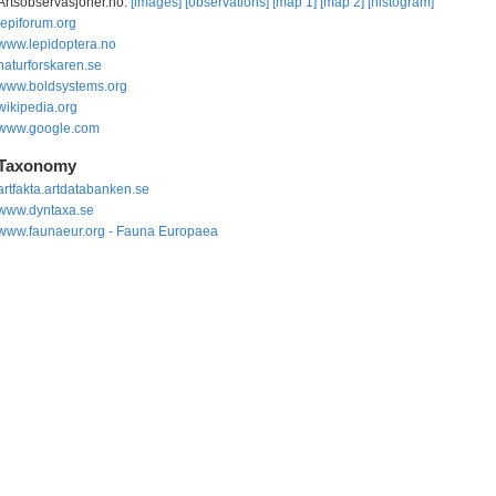
Artsobservasjoner.no:
[images]
[observations]
[map 1]
[map 2]
[histogram]
lepiforum.org
www.lepidoptera.no
naturforskaren.se
www.boldsystems.org
wikipedia.org
www.google.com
Taxonomy
artfakta.artdatabanken.se
www.dyntaxa.se
www.faunaeur.org - Fauna Europaea