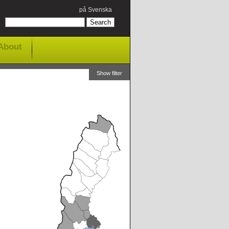
på Svenska
About
Show filter