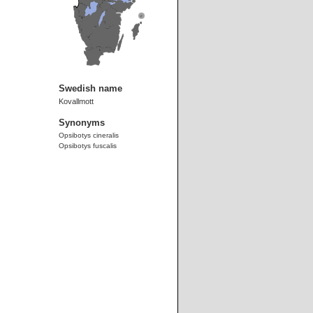
Swedish name
Kovallmott
Synonyms
Opsibotys cineralis
Opsibotys fuscalis