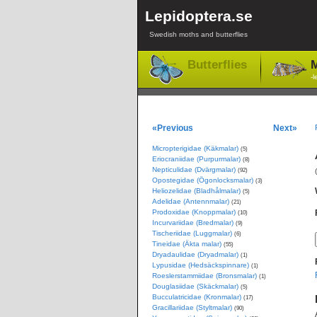
Lepidoptera.se
Swedish moths and butterflies
Butterflies
M
-l
«Previous
Next»
Micropterigidae (Käkmalar)
(5)
Eriocraniidae (Purpurmalar)
(8)
Nepticulidae (Dvärgmalar)
(92)
Opostegidae (Ögonlocksmalar)
(3)
Heliozelidae (Bladhålmalar)
(5)
Adelidae (Antennmalar)
(21)
Prodoxidae (Knoppmalar)
(10)
Incurvariidae (Bredmalar)
(9)
Tischeriidae (Luggmalar)
(6)
Tineidae (Äkta malar)
(55)
Dryadaulidae (Dryadmalar)
(1)
Lypusidae (Hedsäckspinnare)
(1)
Roeslerstammiidae (Bronsmalar)
(1)
Douglasiidae (Skäckmalar)
(5)
Bucculatricidae (Kronmalar)
(17)
Gracillariidae (Styltmalar)
(90)