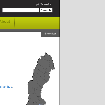
på Svenska
About
Show filter
hinanthus
,