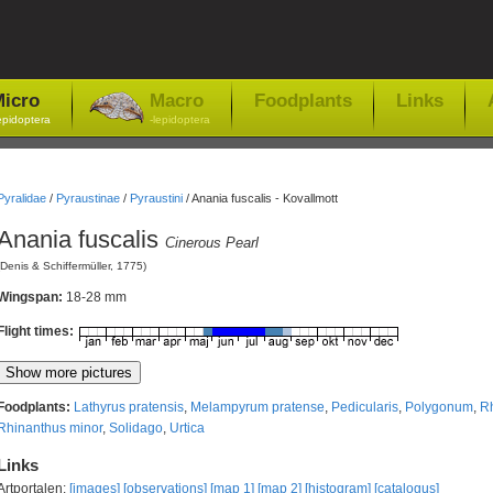
icro
Macro
Foodplants
Links
epidoptera
-lepidoptera
Pyralidae
/
Pyraustinae
/
Pyraustini
/
Anania fuscalis - Kovallmott
Anania fuscalis
Cinerous Pearl
(Denis & Schiffermüller, 1775)
Wingspan:
18-28 mm
Flight times:
Foodplants:
Lathyrus pratensis
,
Melampyrum pratense
,
Pedicularis
,
Polygonum
,
R
Rhinanthus minor
,
Solidago
,
Urtica
Links
Artportalen:
[images]
[observations]
[map 1]
[map 2]
[histogram]
[catalogus]