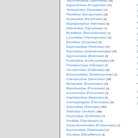
Yponomeutidae (Spinnmalar)
(30)
Argyresthiidae (Knoppmalar)
(27)
Ypsolophidae (Höstmalar)
(17)
Plutellidae (Senapsmalar)
(10)
Acrolepiidae (Kluddmalar)
(6)
Glyphipterigidae (Hakmalar)
(8)
Heliodinidae (Signalmalar)
(1)
Bedelliidae (Åkervindemalar)
(1)
Lyonetiidae (Vridvingemalar)
(11)
Ethmiidae (Sorgmalar)
(6)
Depressariidae (Plattmalar)
(57)
Elachistidae (Gräsminerarmalar)
(70)
Agonoxenidae (Brokmalar)
(9)
Scythrididae (Korthuvudmalar)
(15)
Chimabachidae (Vårmalar)
(3)
Oecophoridae (Praktmalar)
(32)
Batrachedridae (Smalvingemalar)
(2)
Coleophoridae (Säckmalar)
(139)
Momphidae (Dunörtmalar)
(15)
Blastobasidae (Förnamalar)
(4)
Autostichidae (Förnamalar)
(3)
Amphisbatidae (Hedmalar)
(5)
Cosmopterigidae (Fransmalar)
(12)
Gelechiidae (Stävmalar)
(207)
Tortricidae (Vecklare)
(439)
Choreutidae (Gnidmalar)
(7)
Urodidae (Signalmalar)
(1)
Schreckensteiniidae (Konkavmalar)
(1)
Epermeniidae (Skärmmalar)
(7)
Alucitidae (Mångflikmott)
(3)