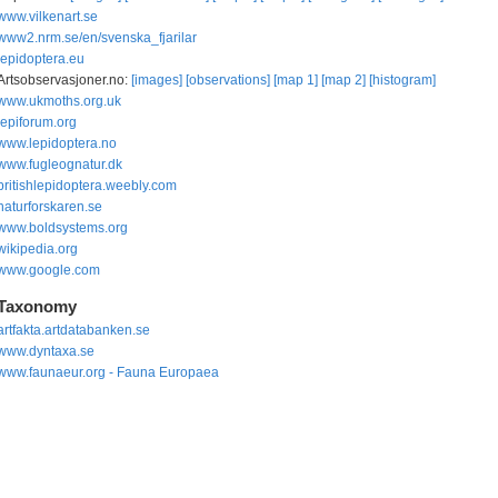
www.vilkenart.se
www2.nrm.se/en/svenska_fjarilar
lepidoptera.eu
Artsobservasjoner.no:
[images]
[observations]
[map 1]
[map 2]
[histogram]
www.ukmoths.org.uk
lepiforum.org
www.lepidoptera.no
www.fugleognatur.dk
britishlepidoptera.weebly.com
naturforskaren.se
www.boldsystems.org
wikipedia.org
www.google.com
Taxonomy
artfakta.artdatabanken.se
www.dyntaxa.se
www.faunaeur.org - Fauna Europaea