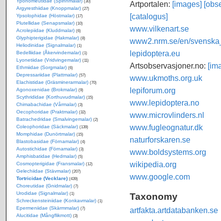
Yponomeutidae (Spinnmalar)
(30)
Artportalen:
[images]
[obse
Argyresthiidae (Knoppmalar)
(27)
[catalogus]
Ypsolophidae (Höstmalar)
(17)
Plutellidae (Senapsmalar)
(10)
www.vilkenart.se
Acrolepiidae (Kluddmalar)
(6)
Glyphipterigidae (Hakmalar)
(8)
www2.nrm.se/en/svenska_f
Heliodinidae (Signalmalar)
(1)
lepidoptera.eu
Bedelliidae (Åkervindemalar)
(1)
Lyonetiidae (Vridvingemalar)
(11)
Artsobservasjoner.no:
[im
Ethmiidae (Sorgmalar)
(6)
Depressariidae (Plattmalar)
(57)
www.ukmoths.org.uk
Elachistidae (Gräsminerarmalar)
(70)
lepiforum.org
Agonoxenidae (Brokmalar)
(9)
Scythrididae (Korthuvudmalar)
(15)
www.lepidoptera.no
Chimabachidae (Vårmalar)
(3)
Oecophoridae (Praktmalar)
(32)
www.microvlinders.nl
Batrachedridae (Smalvingemalar)
(2)
www.fugleognatur.dk
Coleophoridae (Säckmalar)
(139)
Momphidae (Dunörtmalar)
(15)
naturforskaren.se
Blastobasidae (Förnamalar)
(4)
Autostichidae (Förnamalar)
(3)
www.boldsystems.org
Amphisbatidae (Hedmalar)
(5)
wikipedia.org
Cosmopterigidae (Fransmalar)
(12)
Gelechiidae (Stävmalar)
(207)
www.google.com
Tortricidae (Vecklare)
(439)
Choreutidae (Gnidmalar)
(7)
Urodidae (Signalmalar)
Taxonomy
(1)
Schreckensteiniidae (Konkavmalar)
(1)
Epermeniidae (Skärmmalar)
artfakta.artdatabanken.se
(7)
Alucitidae (Mångflikmott)
(3)