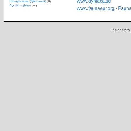
www.dyntaxa.se
Pterophoridae (Fjädermott)
(44)
Pyralidae (Mott)
(218)
www.faunaeur.org - Faun
Lepidoptera