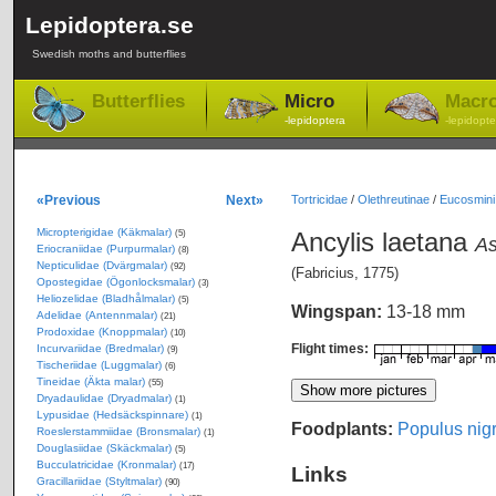
Lepidoptera.se
Swedish moths and butterflies
Butterflies
Micro
Macr
-lepidoptera
-lepidopte
«Previous
Next»
Tortricidae
/
Olethreutinae
/
Eucosmini
Micropterigidae (Käkmalar)
Ancylis laetana
(5)
As
Eriocraniidae (Purpurmalar)
(8)
Nepticulidae (Dvärgmalar)
(92)
(Fabricius, 1775)
Opostegidae (Ögonlocksmalar)
(3)
Heliozelidae (Bladhålmalar)
(5)
Wingspan:
13-18 mm
Adelidae (Antennmalar)
(21)
Prodoxidae (Knoppmalar)
(10)
Flight times:
Incurvariidae (Bredmalar)
(9)
Tischeriidae (Luggmalar)
(6)
Tineidae (Äkta malar)
(55)
Dryadaulidae (Dryadmalar)
(1)
Lypusidae (Hedsäckspinnare)
(1)
Foodplants:
Populus nig
Roeslerstammiidae (Bronsmalar)
(1)
Douglasiidae (Skäckmalar)
(5)
Bucculatricidae (Kronmalar)
(17)
Links
Gracillariidae (Styltmalar)
(90)