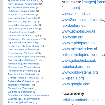
Yponomeutidae (Spinnmalar)
(30)
Artportalen:
[images]
[obse
Argyresthiidae (Knoppmalar)
(27)
[catalogus]
Ypsolophidae (Höstmalar)
(17)
Plutellidae (Senapsmalar)
(10)
www.vilkenart.se
Acrolepiidae (Kluddmalar)
(6)
Glyphipterigidae (Hakmalar)
(8)
www2.nrm.se/en/svenska_f
Heliodinidae (Signalmalar)
(1)
lepidoptera.eu
Bedelliidae (Åkervindemalar)
(1)
Lyonetiidae (Vridvingemalar)
(11)
www.ukmoths.org.uk
Ethmiidae (Sorgmalar)
(6)
Depressariidae (Plattmalar)
(57)
lepiforum.org
Elachistidae (Gräsminerarmalar)
(70)
www.lepidoptera.no
Agonoxenidae (Brokmalar)
(9)
Scythrididae (Korthuvudmalar)
(15)
www.microvlinders.nl
Chimabachidae (Vårmalar)
(3)
Oecophoridae (Praktmalar)
(32)
britishlepidoptera.weebly
Batrachedridae (Smalvingemalar)
(2)
www.gelechiid.co.uk
Coleophoridae (Säckmalar)
(139)
Momphidae (Dunörtmalar)
(15)
naturforskaren.se
Blastobasidae (Förnamalar)
(4)
Autostichidae (Förnamalar)
(3)
www.boldsystems.org
Amphisbatidae (Hedmalar)
(5)
wikipedia.org
Cosmopterigidae (Fransmalar)
(12)
Gelechiidae (Stävmalar)
(207)
www.google.com
Tortricidae (Vecklare)
(439)
Choreutidae (Gnidmalar)
(7)
Urodidae (Signalmalar)
Taxonomy
(1)
Schreckensteiniidae (Konkavmalar)
(1)
Epermeniidae (Skärmmalar)
artfakta.artdatabanken.se
(7)
Alucitidae (Mångflikmott)
(3)