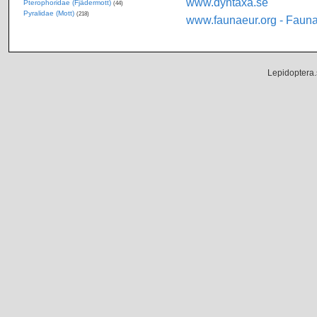
www.dyntaxa.se
Pterophoridae (Fjädermott)
(44)
Pyralidae (Mott)
(218)
www.faunaeur.org - Faun
Lepidoptera