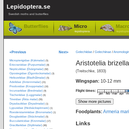
Lepidoptera.se
Swedish moths and butterflies
Butterflies
Micro
Macr
-lepidoptera
-lepidopte
«Previous
Next»
Gelechiidae
/
Gelechiinae
/
Anomologin
Micropterigidae (Käkmalar)
Aristotelia brizell
(5)
Eriocraniidae (Purpurmalar)
(8)
Nepticulidae (Dvärgmalar)
(92)
(Treitschke, 1833)
Opostegidae (Ögonlocksmalar)
(3)
Heliozelidae (Bladhålmalar)
(5)
Wingspan:
10-12 mm
Adelidae (Antennmalar)
(21)
Prodoxidae (Knoppmalar)
(10)
Flight times:
Incurvariidae (Bredmalar)
(9)
Tischeriidae (Luggmalar)
(6)
Tineidae (Äkta malar)
(55)
Dryadaulidae (Dryadmalar)
(1)
Lypusidae (Hedsäckspinnare)
(1)
Foodplants:
Armeria mar
Roeslerstammiidae (Bronsmalar)
(1)
Douglasiidae (Skäckmalar)
(5)
Bucculatricidae (Kronmalar)
(17)
Links
Gracillariidae (Styltmalar)
(90)