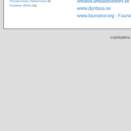
artfakta.artdatabanken.se
Pterophoridae (Fjädermott)
(44)
Pyralidae (Mott)
(218)
www.dyntaxa.se
www.faunaeur.org - Faun
Lepidoptera