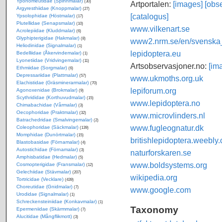
Yponomeutidae (Spinnmalar)
(30)
Artportalen:
[images]
[obse
Argyresthiidae (Knoppmalar)
(27)
[catalogus]
Ypsolophidae (Höstmalar)
(17)
Plutellidae (Senapsmalar)
(10)
www.vilkenart.se
Acrolepiidae (Kluddmalar)
(6)
Glyphipterigidae (Hakmalar)
(8)
www2.nrm.se/en/svenska_f
Heliodinidae (Signalmalar)
(1)
lepidoptera.eu
Bedelliidae (Åkervindemalar)
(1)
Lyonetiidae (Vridvingemalar)
(11)
Artsobservasjoner.no:
[im
Ethmiidae (Sorgmalar)
(6)
Depressariidae (Plattmalar)
(57)
www.ukmoths.org.uk
Elachistidae (Gräsminerarmalar)
(70)
lepiforum.org
Agonoxenidae (Brokmalar)
(9)
Scythrididae (Korthuvudmalar)
(15)
www.lepidoptera.no
Chimabachidae (Vårmalar)
(3)
Oecophoridae (Praktmalar)
(32)
www.microvlinders.nl
Batrachedridae (Smalvingemalar)
(2)
www.fugleognatur.dk
Coleophoridae (Säckmalar)
(139)
Momphidae (Dunörtmalar)
(15)
britishlepidoptera.weebly
Blastobasidae (Förnamalar)
(4)
Autostichidae (Förnamalar)
(3)
naturforskaren.se
Amphisbatidae (Hedmalar)
(5)
www.boldsystems.org
Cosmopterigidae (Fransmalar)
(12)
Gelechiidae (Stävmalar)
(207)
wikipedia.org
Tortricidae (Vecklare)
(439)
Choreutidae (Gnidmalar)
(7)
www.google.com
Urodidae (Signalmalar)
(1)
Schreckensteiniidae (Konkavmalar)
(1)
Taxonomy
Epermeniidae (Skärmmalar)
(7)
Alucitidae (Mångflikmott)
(3)