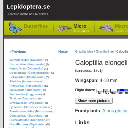
Lepidoptera.se
Swedish moths and butterflies
Butterflies
Micro
Macr
-lepidoptera
-lepidopte
«Previous
Next»
Gracillariidae
/
Gracillariinae
/
Caloptili
Micropterigidae (Käkmalar)
Caloptilia elongel
(5)
Eriocraniidae (Purpurmalar)
(8)
Nepticulidae (Dvärgmalar)
(92)
(Linnaeus, 1761)
Opostegidae (Ögonlocksmalar)
(3)
Heliozelidae (Bladhålmalar)
(5)
Wingspan:
4-18 mm
Adelidae (Antennmalar)
(21)
Prodoxidae (Knoppmalar)
(10)
Flight times:
Incurvariidae (Bredmalar)
(9)
Tischeriidae (Luggmalar)
(6)
Tineidae (Äkta malar)
(55)
Dryadaulidae (Dryadmalar)
(1)
Lypusidae (Hedsäckspinnare)
(1)
Foodplants:
Alnus glutin
Roeslerstammiidae (Bronsmalar)
(1)
Douglasiidae (Skäckmalar)
(5)
Bucculatricidae (Kronmalar)
(17)
Links
Gracillariidae (Styltmalar)
(90)