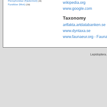
Pterophoridae (Fjädermott)
(44)
wikipedia.org
Pyralidae (Mott)
(218)
www.google.com
Taxonomy
artfakta.artdatabanken.se
www.dyntaxa.se
www.faunaeur.org - Faun
Lepidoptera