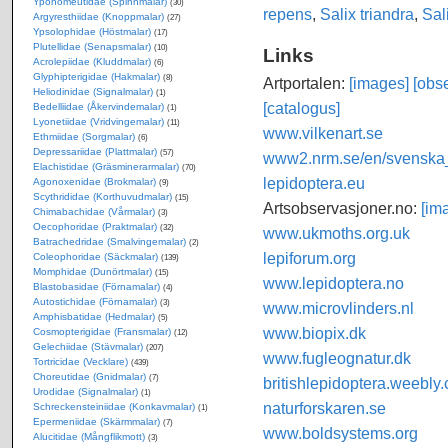
Yponomeutidae (Spinnmalar)
(30)
repens
,
Salix triandra
,
Sal
Argyresthiidae (Knoppmalar)
(27)
Ypsolophidae (Höstmalar)
(17)
Plutellidae (Senapsmalar)
(10)
Links
Acrolepiidae (Kluddmalar)
(6)
Glyphipterigidae (Hakmalar)
(8)
Artportalen:
[images]
[obse
Heliodinidae (Signalmalar)
(1)
[catalogus]
Bedelliidae (Åkervindemalar)
(1)
Lyonetiidae (Vridvingemalar)
(11)
www.vilkenart.se
Ethmiidae (Sorgmalar)
(6)
Depressariidae (Plattmalar)
(57)
www2.nrm.se/en/svenska_f
Elachistidae (Gräsminerarmalar)
(70)
lepidoptera.eu
Agonoxenidae (Brokmalar)
(9)
Scythrididae (Korthuvudmalar)
(15)
Artsobservasjoner.no:
[im
Chimabachidae (Vårmalar)
(3)
Oecophoridae (Praktmalar)
(32)
www.ukmoths.org.uk
Batrachedridae (Smalvingemalar)
(2)
lepiforum.org
Coleophoridae (Säckmalar)
(139)
Momphidae (Dunörtmalar)
(15)
www.lepidoptera.no
Blastobasidae (Förnamalar)
(4)
Autostichidae (Förnamalar)
(3)
www.microvlinders.nl
Amphisbatidae (Hedmalar)
(5)
www.biopix.dk
Cosmopterigidae (Fransmalar)
(12)
Gelechiidae (Stävmalar)
(207)
www.fugleognatur.dk
Tortricidae (Vecklare)
(439)
Choreutidae (Gnidmalar)
(7)
britishlepidoptera.weebly
Urodidae (Signalmalar)
(1)
naturforskaren.se
Schreckensteiniidae (Konkavmalar)
(1)
Epermeniidae (Skärmmalar)
(7)
www.boldsystems.org
Alucitidae (Mångflikmott)
(3)