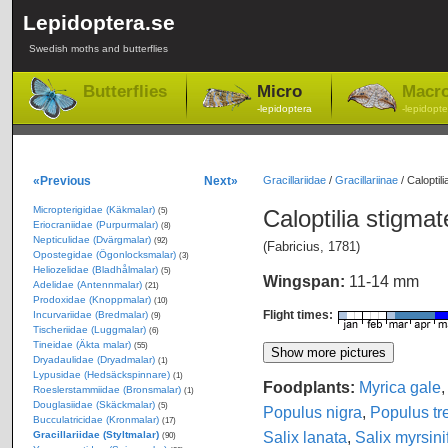
Lepidoptera.se
Swedish moths and butterflies
Butterflies
Micro
Macr
-lepidoptera
-lepidopte
«Previous
Next»
Gracillariidae
/
Gracillariinae
/
Caloptili
Micropterigidae (Käkmalar)
Caloptilia stigmat
(5)
Eriocraniidae (Purpurmalar)
(8)
Nepticulidae (Dvärgmalar)
(92)
(Fabricius, 1781)
Opostegidae (Ögonlocksmalar)
(3)
Heliozelidae (Bladhålmalar)
(5)
Wingspan:
11-14 mm
Adelidae (Antennmalar)
(21)
Prodoxidae (Knoppmalar)
(10)
Flight times:
Incurvariidae (Bredmalar)
(9)
Tischeriidae (Luggmalar)
(6)
Tineidae (Äkta malar)
(55)
Dryadaulidae (Dryadmalar)
(1)
Lypusidae (Hedsäckspinnare)
(1)
Foodplants:
Myrica gale
Roeslerstammiidae (Bronsmalar)
(1)
Douglasiidae (Skäckmalar)
(5)
Populus nigra
,
Populus tr
Bucculatricidae (Kronmalar)
(17)
Salix lanata
,
Salix myrsini
Gracillariidae (Styltmalar)
(90)