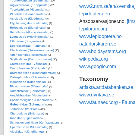
Yponomeutidae (Spinnmalar)
(30)
Argyresthiidae (Knoppmalar)
www2.nrm.se/en/svenska_f
(27)
Ypsolophidae (Höstmalar)
(17)
lepidoptera.eu
Plutellidae (Senapsmalar)
(10)
Acrolepiidae (Kluddmalar)
(6)
Artsobservasjoner.no:
[im
Glyphipterigidae (Hakmalar)
(8)
Heliodinidae (Signalmalar)
lepiforum.org
(1)
Bedelliidae (Åkervindemalar)
(1)
www.lepidoptera.no
Lyonetiidae (Vridvingemalar)
(11)
Ethmiidae (Sorgmalar)
(6)
naturforskaren.se
Depressariidae (Plattmalar)
(57)
Elachistidae (Gräsminerarmalar)
www.boldsystems.org
(70)
Agonoxenidae (Brokmalar)
(9)
wikipedia.org
Scythrididae (Korthuvudmalar)
(15)
Chimabachidae (Vårmalar)
(3)
www.google.com
Oecophoridae (Praktmalar)
(32)
Batrachedridae (Smalvingemalar)
(2)
Taxonomy
Coleophoridae (Säckmalar)
(139)
Momphidae (Dunörtmalar)
(15)
artfakta.artdatabanken.se
Blastobasidae (Förnamalar)
(4)
Autostichidae (Förnamalar)
(3)
www.dyntaxa.se
Amphisbatidae (Hedmalar)
(5)
Cosmopterigidae (Fransmalar)
(12)
www.faunaeur.org - Faun
Gelechiidae (Stävmalar)
(207)
Tortricidae (Vecklare)
(439)
Choreutidae (Gnidmalar)
(7)
Urodidae (Signalmalar)
(1)
Schreckensteiniidae (Konkavmalar)
(1)
Epermeniidae (Skärmmalar)
(7)
Alucitidae (Mångflikmott)
(3)