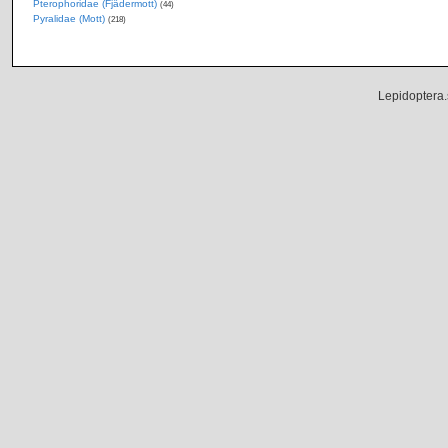
Pterophoridae (Fjädermott)
(44)
Pyralidae (Mott)
(218)
Lepidoptera