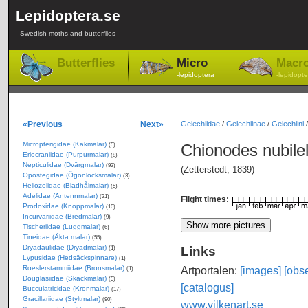
Lepidoptera.se
Swedish moths and butterflies
Butterflies
Micro
Macr
-lepidoptera
-lepidopte
«Previous
Next»
Gelechiidae
/
Gelechiinae
/
Gelechiini
Micropterigidae (Käkmalar)
Chionodes nubilel
(5)
Eriocraniidae (Purpurmalar)
(8)
Nepticulidae (Dvärgmalar)
(92)
(Zetterstedt, 1839)
Opostegidae (Ögonlocksmalar)
(3)
Heliozelidae (Bladhålmalar)
(5)
Adelidae (Antennmalar)
(21)
Flight times:
Prodoxidae (Knoppmalar)
(10)
Incurvariidae (Bredmalar)
(9)
Tischeriidae (Luggmalar)
(6)
Tineidae (Äkta malar)
(55)
Dryadaulidae (Dryadmalar)
Links
(1)
Lypusidae (Hedsäckspinnare)
(1)
Roeslerstammiidae (Bronsmalar)
Artportalen:
[images]
[obse
(1)
Douglasiidae (Skäckmalar)
(5)
[catalogus]
Bucculatricidae (Kronmalar)
(17)
Gracillariidae (Styltmalar)
(90)
www.vilkenart.se