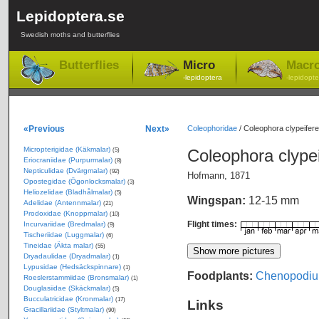
Lepidoptera.se
Swedish moths and butterflies
Butterflies
Micro
Macr
-lepidoptera
-lepidopte
«Previous
Next»
Coleophoridae
/
Coleophora clypeifere
Micropterigidae (Käkmalar)
Coleophora clypei
(5)
Eriocraniidae (Purpurmalar)
(8)
Nepticulidae (Dvärgmalar)
(92)
Hofmann, 1871
Opostegidae (Ögonlocksmalar)
(3)
Heliozelidae (Bladhålmalar)
(5)
Wingspan:
12-15 mm
Adelidae (Antennmalar)
(21)
Prodoxidae (Knoppmalar)
(10)
Flight times:
Incurvariidae (Bredmalar)
(9)
Tischeriidae (Luggmalar)
(6)
Tineidae (Äkta malar)
(55)
Dryadaulidae (Dryadmalar)
(1)
Lypusidae (Hedsäckspinnare)
(1)
Foodplants:
Chenopodiu
Roeslerstammiidae (Bronsmalar)
(1)
Douglasiidae (Skäckmalar)
(5)
Bucculatricidae (Kronmalar)
(17)
Links
Gracillariidae (Styltmalar)
(90)