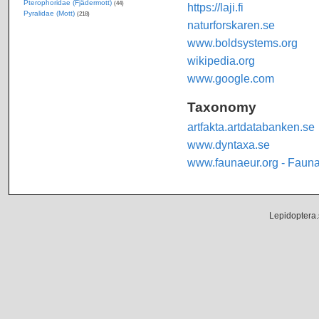
Pterophoridae (Fjädermott)
(44)
https://laji.fi
Pyralidae (Mott)
(218)
naturforskaren.se
www.boldsystems.org
wikipedia.org
www.google.com
Taxonomy
artfakta.artdatabanken.se
www.dyntaxa.se
www.faunaeur.org - Faun
Lepidoptera