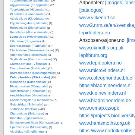
Yponomeutidae (Spinnmalar)
(30)
Artportalen:
[images]
[obse
Argyresthiidae (Knoppmalar)
(27)
[catalogus]
Ypsolophidae (Höstmalar)
(17)
Plutellidae (Senapsmalar)
(10)
www.vilkenart.se
Acrolepiidae (Kluddmalar)
(6)
Glyphipterigidae (Hakmalar)
(8)
www2.nrm.se/en/svenska_f
Heliodinidae (Signalmalar)
(1)
lepidoptera.eu
Bedelliidae (Åkervindemalar)
(1)
Lyonetiidae (Vridvingemalar)
(11)
Artsobservasjoner.no:
[im
Ethmiidae (Sorgmalar)
(6)
Depressariidae (Plattmalar)
(57)
www.ukmoths.org.uk
Elachistidae (Gräsminerarmalar)
(70)
lepiforum.org
Agonoxenidae (Brokmalar)
(9)
Scythrididae (Korthuvudmalar)
(15)
www.lepidoptera.no
Chimabachidae (Vårmalar)
(3)
Oecophoridae (Praktmalar)
(32)
www.microvlinders.nl
Batrachedridae (Smalvingemalar)
(2)
www.coleophoridae.bluefi
Coleophoridae (Säckmalar)
(139)
Momphidae (Dunörtmalar)
(15)
https://bladmineerders.nl
Blastobasidae (Förnamalar)
(4)
Autostichidae (Förnamalar)
(3)
www.kleinevlinders.nl
Amphisbatidae (Hedmalar)
(5)
www.bladmineerders.be
Cosmopterigidae (Fransmalar)
(12)
Gelechiidae (Stävmalar)
(207)
www.wmap.cz/opk
Tortricidae (Vecklare)
(439)
Choreutidae (Gnidmalar)
(7)
https://projects.biodiversi
Urodidae (Signalmalar)
(1)
www.hantsmoths.org.uk
Schreckensteiniidae (Konkavmalar)
(1)
Epermeniidae (Skärmmalar)
(7)
https://www.norfolkmoths.
Alucitidae (Mångflikmott)
(3)