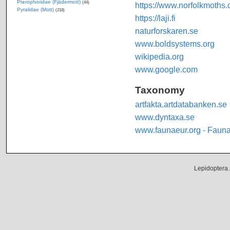
Pterophoridae (Fjädermott)
(44)
https://www.norfolkmoths.
Pyralidae (Mott)
(218)
https://laji.fi
naturforskaren.se
www.boldsystems.org
wikipedia.org
www.google.com
Taxonomy
artfakta.artdatabanken.se
www.dyntaxa.se
www.faunaeur.org - Faun
Lepidoptera