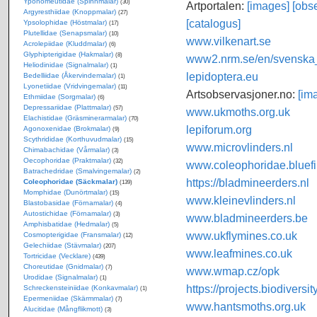
Yponomeutidae (Spinnmalar)
(30)
Artportalen:
[images]
[obse
Argyresthiidae (Knoppmalar)
(27)
[catalogus]
Ypsolophidae (Höstmalar)
(17)
Plutellidae (Senapsmalar)
(10)
www.vilkenart.se
Acrolepiidae (Kluddmalar)
(6)
Glyphipterigidae (Hakmalar)
(8)
www2.nrm.se/en/svenska_f
Heliodinidae (Signalmalar)
(1)
lepidoptera.eu
Bedelliidae (Åkervindemalar)
(1)
Lyonetiidae (Vridvingemalar)
(11)
Artsobservasjoner.no:
[im
Ethmiidae (Sorgmalar)
(6)
Depressariidae (Plattmalar)
(57)
www.ukmoths.org.uk
Elachistidae (Gräsminerarmalar)
(70)
lepiforum.org
Agonoxenidae (Brokmalar)
(9)
Scythrididae (Korthuvudmalar)
(15)
www.microvlinders.nl
Chimabachidae (Vårmalar)
(3)
Oecophoridae (Praktmalar)
(32)
www.coleophoridae.bluefi
Batrachedridae (Smalvingemalar)
(2)
https://bladmineerders.nl
Coleophoridae (Säckmalar)
(139)
Momphidae (Dunörtmalar)
(15)
www.kleinevlinders.nl
Blastobasidae (Förnamalar)
(4)
Autostichidae (Förnamalar)
(3)
www.bladmineerders.be
Amphisbatidae (Hedmalar)
(5)
www.ukflymines.co.uk
Cosmopterigidae (Fransmalar)
(12)
Gelechiidae (Stävmalar)
(207)
www.leafmines.co.uk
Tortricidae (Vecklare)
(439)
Choreutidae (Gnidmalar)
(7)
www.wmap.cz/opk
Urodidae (Signalmalar)
(1)
https://projects.biodiversi
Schreckensteiniidae (Konkavmalar)
(1)
Epermeniidae (Skärmmalar)
(7)
www.hantsmoths.org.uk
Alucitidae (Mångflikmott)
(3)