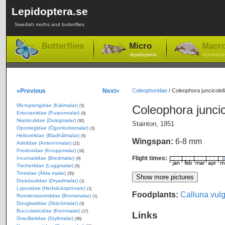
Lepidoptera.se
Swedish moths and butterflies
Butterflies
Micro
Macr
-lepidoptera
-lepidopte
«Previous
Next»
Coleophoridae
/
Coleophora juncicolel
Micropterigidae (Käkmalar)
Coleophora juncic
(5)
Eriocraniidae (Purpurmalar)
(8)
Nepticulidae (Dvärgmalar)
(92)
Stainton, 1851
Opostegidae (Ögonlocksmalar)
(3)
Heliozelidae (Bladhålmalar)
(5)
Wingspan:
6-8 mm
Adelidae (Antennmalar)
(21)
Prodoxidae (Knoppmalar)
(10)
Flight times:
Incurvariidae (Bredmalar)
(9)
Tischeriidae (Luggmalar)
(6)
Tineidae (Äkta malar)
(55)
Dryadaulidae (Dryadmalar)
(1)
Lypusidae (Hedsäckspinnare)
(1)
Foodplants:
Calluna vulg
Roeslerstammiidae (Bronsmalar)
(1)
Douglasiidae (Skäckmalar)
(5)
Bucculatricidae (Kronmalar)
(17)
Links
Gracillariidae (Styltmalar)
(90)