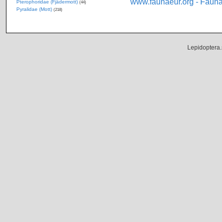
www.faunaeur.org - Faun
Pterophoridae (Fjädermott)
(44)
Pyralidae (Mott)
(218)
Lepidoptera