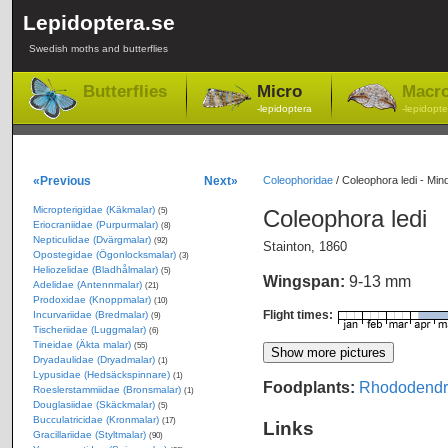
Lepidoptera.se
Swedish moths and butterflies
Butterflies
Micro
Macr
-lepidoptera
-lepidopte
«Previous
Next»
Coleophoridae
/
Coleophora ledi - Mi
Micropterigidae (Käkmalar)
Coleophora ledi
(5)
Eriocraniidae (Purpurmalar)
(8)
Nepticulidae (Dvärgmalar)
(92)
Stainton, 1860
Opostegidae (Ögonlocksmalar)
(3)
Heliozelidae (Bladhålmalar)
(5)
Wingspan:
9-13 mm
Adelidae (Antennmalar)
(21)
Prodoxidae (Knoppmalar)
(10)
Flight times:
Incurvariidae (Bredmalar)
(9)
Tischeriidae (Luggmalar)
(6)
Tineidae (Äkta malar)
(55)
Dryadaulidae (Dryadmalar)
(1)
Lypusidae (Hedsäckspinnare)
(1)
Foodplants:
Rhododendr
Roeslerstammiidae (Bronsmalar)
(1)
Douglasiidae (Skäckmalar)
(5)
Bucculatricidae (Kronmalar)
(17)
Links
Gracillariidae (Styltmalar)
(90)