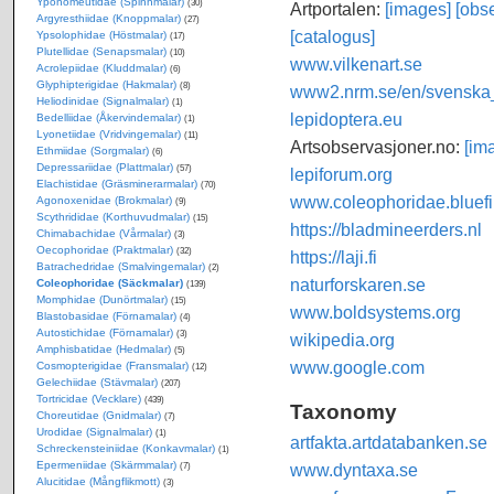
Yponomeutidae (Spinnmalar)
(30)
Artportalen:
[images]
[obse
Argyresthiidae (Knoppmalar)
(27)
[catalogus]
Ypsolophidae (Höstmalar)
(17)
Plutellidae (Senapsmalar)
(10)
www.vilkenart.se
Acrolepiidae (Kluddmalar)
(6)
Glyphipterigidae (Hakmalar)
(8)
www2.nrm.se/en/svenska_f
Heliodinidae (Signalmalar)
(1)
lepidoptera.eu
Bedelliidae (Åkervindemalar)
(1)
Lyonetiidae (Vridvingemalar)
(11)
Artsobservasjoner.no:
[im
Ethmiidae (Sorgmalar)
(6)
Depressariidae (Plattmalar)
(57)
lepiforum.org
Elachistidae (Gräsminerarmalar)
(70)
www.coleophoridae.bluefi
Agonoxenidae (Brokmalar)
(9)
Scythrididae (Korthuvudmalar)
(15)
https://bladmineerders.nl
Chimabachidae (Vårmalar)
(3)
Oecophoridae (Praktmalar)
(32)
https://laji.fi
Batrachedridae (Smalvingemalar)
(2)
naturforskaren.se
Coleophoridae (Säckmalar)
(139)
Momphidae (Dunörtmalar)
(15)
www.boldsystems.org
Blastobasidae (Förnamalar)
(4)
Autostichidae (Förnamalar)
(3)
wikipedia.org
Amphisbatidae (Hedmalar)
(5)
www.google.com
Cosmopterigidae (Fransmalar)
(12)
Gelechiidae (Stävmalar)
(207)
Tortricidae (Vecklare)
(439)
Taxonomy
Choreutidae (Gnidmalar)
(7)
Urodidae (Signalmalar)
(1)
artfakta.artdatabanken.se
Schreckensteiniidae (Konkavmalar)
(1)
Epermeniidae (Skärmmalar)
www.dyntaxa.se
(7)
Alucitidae (Mångflikmott)
(3)