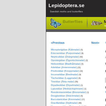
Lepidoptera.se
Swedish moths and butterflies
Butterflies
M
-l
«Previous
Next»
Micropterigidae (Käkmalar)
(5)
Eriocraniidae (Purpurmalar)
(8)
Nepticulidae (Dvärgmalar)
(92)
Opostegidae (Ögonlocksmalar)
(3)
Heliozelidae (Bladhålmalar)
(5)
Adelidae (Antennmalar)
(21)
Prodoxidae (Knoppmalar)
(10)
Incurvariidae (Bredmalar)
(9)
Tischeriidae (Luggmalar)
(6)
Tineidae (Äkta malar)
(55)
Dryadaulidae (Dryadmalar)
(1)
Lypusidae (Hedsäckspinnare)
(1)
Roeslerstammiidae (Bronsmalar)
(1)
Douglasiidae (Skäckmalar)
(5)
Bucculatricidae (Kronmalar)
(17)
Gracillariidae (Styltmalar)
(90)