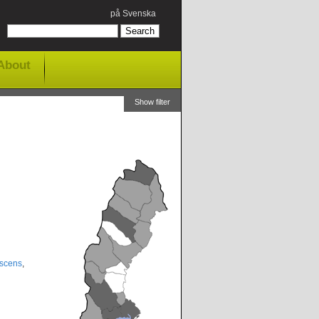
på Svenska
About
Show filter
scens
,