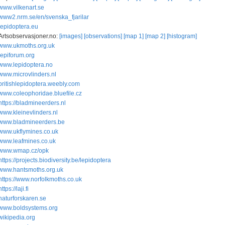
www.vilkenart.se
www2.nrm.se/en/svenska_fjarilar
lepidoptera.eu
Artsobservasjoner.no:
[images]
[observations]
[map 1]
[map 2]
[histogram]
www.ukmoths.org.uk
lepiforum.org
www.lepidoptera.no
www.microvlinders.nl
britishlepidoptera.weebly.com
www.coleophoridae.bluefile.cz
https://bladmineerders.nl
www.kleinevlinders.nl
www.bladmineerders.be
www.ukflymines.co.uk
www.leafmines.co.uk
www.wmap.cz/opk
https://projects.biodiversity.be/lepidoptera
www.hantsmoths.org.uk
https://www.norfolkmoths.co.uk
https://laji.fi
naturforskaren.se
www.boldsystems.org
wikipedia.org