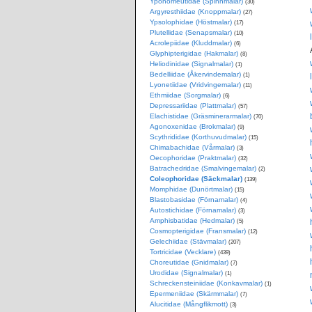
Yponomeutidae (Spinnmalar)
(30)
Argyresthiidae (Knoppmalar)
(27)
Ypsolophidae (Höstmalar)
(17)
Plutellidae (Senapsmalar)
(10)
Acrolepiidae (Kluddmalar)
(6)
Glyphipterigidae (Hakmalar)
(8)
Heliodinidae (Signalmalar)
(1)
Bedelliidae (Åkervindemalar)
(1)
Lyonetiidae (Vridvingemalar)
(11)
Ethmiidae (Sorgmalar)
(6)
Depressariidae (Plattmalar)
(57)
Elachistidae (Gräsminerarmalar)
(70)
Agonoxenidae (Brokmalar)
(9)
Scythrididae (Korthuvudmalar)
(15)
Chimabachidae (Vårmalar)
(3)
Oecophoridae (Praktmalar)
(32)
Batrachedridae (Smalvingemalar)
(2)
Coleophoridae (Säckmalar)
(139)
Momphidae (Dunörtmalar)
(15)
Blastobasidae (Förnamalar)
(4)
Autostichidae (Förnamalar)
(3)
Amphisbatidae (Hedmalar)
(5)
Cosmopterigidae (Fransmalar)
(12)
Gelechiidae (Stävmalar)
(207)
Tortricidae (Vecklare)
(439)
Choreutidae (Gnidmalar)
(7)
Urodidae (Signalmalar)
(1)
Schreckensteiniidae (Konkavmalar)
(1)
Epermeniidae (Skärmmalar)
(7)
Alucitidae (Mångflikmott)
(3)