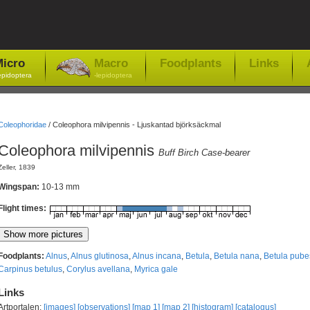
icro
Macro
Foodplants
Links
epidoptera
-lepidoptera
Coleophoridae
/
Coleophora milvipennis - Ljuskantad björksäckmal
Coleophora milvipennis
Buff Birch Case-bearer
Zeller, 1839
Wingspan:
10-13 mm
Flight times:
Foodplants:
Alnus
,
Alnus glutinosa
,
Alnus incana
,
Betula
,
Betula nana
,
Betula pube
Carpinus betulus
,
Corylus avellana
,
Myrica gale
Links
Artportalen:
[images]
[observations]
[map 1]
[map 2]
[histogram]
[catalogus]