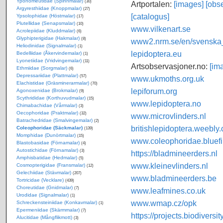
Yponomeutidae (Spinnmalar)
(30)
Artportalen:
[images]
[obse
Argyresthiidae (Knoppmalar)
(27)
[catalogus]
Ypsolophidae (Höstmalar)
(17)
Plutellidae (Senapsmalar)
(10)
www.vilkenart.se
Acrolepiidae (Kluddmalar)
(6)
Glyphipterigidae (Hakmalar)
(8)
www2.nrm.se/en/svenska_f
Heliodinidae (Signalmalar)
(1)
lepidoptera.eu
Bedelliidae (Åkervindemalar)
(1)
Lyonetiidae (Vridvingemalar)
(11)
Artsobservasjoner.no:
[im
Ethmiidae (Sorgmalar)
(6)
Depressariidae (Plattmalar)
(57)
www.ukmoths.org.uk
Elachistidae (Gräsminerarmalar)
(70)
lepiforum.org
Agonoxenidae (Brokmalar)
(9)
Scythrididae (Korthuvudmalar)
(15)
www.lepidoptera.no
Chimabachidae (Vårmalar)
(3)
Oecophoridae (Praktmalar)
(32)
www.microvlinders.nl
Batrachedridae (Smalvingemalar)
(2)
britishlepidoptera.weebly
Coleophoridae (Säckmalar)
(139)
Momphidae (Dunörtmalar)
(15)
www.coleophoridae.bluefi
Blastobasidae (Förnamalar)
(4)
Autostichidae (Förnamalar)
(3)
https://bladmineerders.nl
Amphisbatidae (Hedmalar)
(5)
www.kleinevlinders.nl
Cosmopterigidae (Fransmalar)
(12)
Gelechiidae (Stävmalar)
(207)
www.bladmineerders.be
Tortricidae (Vecklare)
(439)
Choreutidae (Gnidmalar)
(7)
www.leafmines.co.uk
Urodidae (Signalmalar)
(1)
www.wmap.cz/opk
Schreckensteiniidae (Konkavmalar)
(1)
Epermeniidae (Skärmmalar)
(7)
https://projects.biodiversi
Alucitidae (Mångflikmott)
(3)