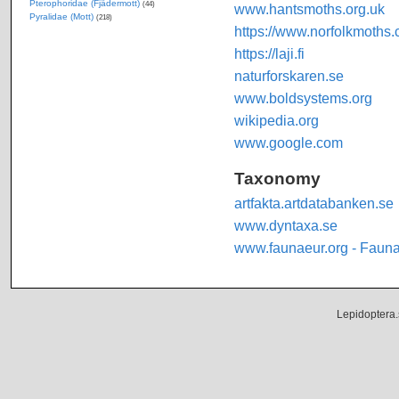
Pterophoridae (Fjädermott)
(44)
www.hantsmoths.org.uk
Pyralidae (Mott)
(218)
https://www.norfolkmoths.
https://laji.fi
naturforskaren.se
www.boldsystems.org
wikipedia.org
www.google.com
Taxonomy
artfakta.artdatabanken.se
www.dyntaxa.se
www.faunaeur.org - Faun
Lepidoptera