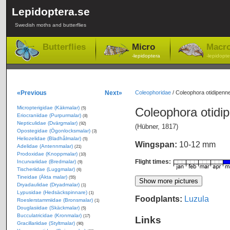
Lepidoptera.se
Swedish moths and butterflies
Butterflies
Micro
Macr
-lepidoptera
-lepidopte
«Previous
Next»
Coleophoridae
/
Coleophora otidipenne
Micropterigidae (Käkmalar)
Coleophora otidi
(5)
Eriocraniidae (Purpurmalar)
(8)
Nepticulidae (Dvärgmalar)
(92)
(Hübner, 1817)
Opostegidae (Ögonlocksmalar)
(3)
Heliozelidae (Bladhålmalar)
(5)
Wingspan:
10-12 mm
Adelidae (Antennmalar)
(21)
Prodoxidae (Knoppmalar)
(10)
Flight times:
Incurvariidae (Bredmalar)
(9)
Tischeriidae (Luggmalar)
(6)
Tineidae (Äkta malar)
(55)
Dryadaulidae (Dryadmalar)
(1)
Lypusidae (Hedsäckspinnare)
(1)
Foodplants:
Luzula
Roeslerstammiidae (Bronsmalar)
(1)
Douglasiidae (Skäckmalar)
(5)
Bucculatricidae (Kronmalar)
(17)
Links
Gracillariidae (Styltmalar)
(90)