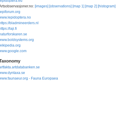
lepidoptera.eu
Artsobservasjoner.no:
[images]
[observations]
[map 1]
[map 2]
[histogram]
lepiforum.org
www.lepidoptera.no
https://bladmineerders.nl
https://laji.fi
naturforskaren.se
www.boldsystems.org
wikipedia.org
www.google.com
Taxonomy
artfakta.artdatabanken.se
www.dyntaxa.se
www.faunaeur.org - Fauna Europaea