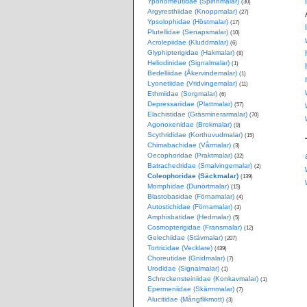
Yponomeutidae (Spinnmalar)
(30)
Argyresthiidae (Knoppmalar)
(27)
Ypsolophidae (Höstmalar)
(17)
Plutellidae (Senapsmalar)
(10)
Acrolepiidae (Kluddmalar)
(6)
Glyphipterigidae (Hakmalar)
(8)
Heliodinidae (Signalmalar)
(1)
Bedelliidae (Åkervindemalar)
(1)
Lyonetiidae (Vridvingemalar)
(11)
Ethmiidae (Sorgmalar)
(6)
Depressariidae (Plattmalar)
(57)
Elachistidae (Gräsminerarmalar)
(70)
Agonoxenidae (Brokmalar)
(9)
Scythrididae (Korthuvudmalar)
(15)
Chimabachidae (Vårmalar)
(3)
Oecophoridae (Praktmalar)
(32)
Batrachedridae (Smalvingemalar)
(2)
Coleophoridae (Säckmalar)
(139)
Momphidae (Dunörtmalar)
(15)
Blastobasidae (Förnamalar)
(4)
Autostichidae (Förnamalar)
(3)
Amphisbatidae (Hedmalar)
(5)
Cosmopterigidae (Fransmalar)
(12)
Gelechiidae (Stävmalar)
(207)
Tortricidae (Vecklare)
(439)
Choreutidae (Gnidmalar)
(7)
Urodidae (Signalmalar)
(1)
Schreckensteiniidae (Konkavmalar)
(1)
Epermeniidae (Skärmmalar)
(7)
Alucitidae (Mångflikmott)
(3)