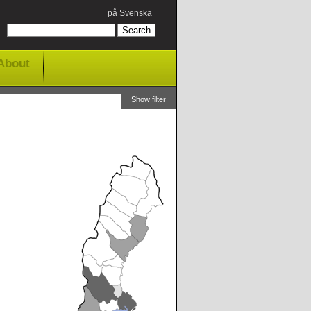
på Svenska
About
Show filter