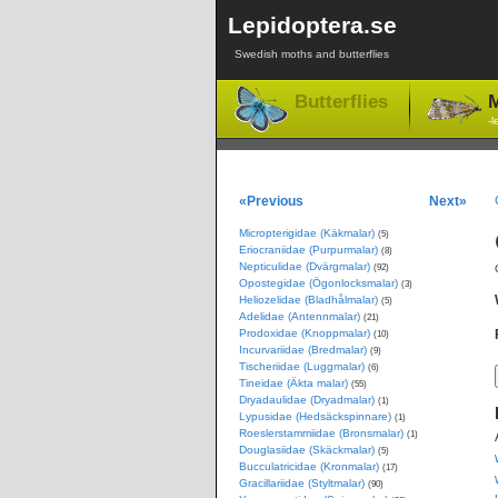
Lepidoptera.se
Swedish moths and butterflies
Butterflies
M
-l
«Previous
Next»
Micropterigidae (Käkmalar)
(5)
Eriocraniidae (Purpurmalar)
(8)
Nepticulidae (Dvärgmalar)
(92)
Opostegidae (Ögonlocksmalar)
(3)
Heliozelidae (Bladhålmalar)
(5)
Adelidae (Antennmalar)
(21)
Prodoxidae (Knoppmalar)
(10)
Incurvariidae (Bredmalar)
(9)
Tischeriidae (Luggmalar)
(6)
Tineidae (Äkta malar)
(55)
Dryadaulidae (Dryadmalar)
(1)
Lypusidae (Hedsäckspinnare)
(1)
Roeslerstammiidae (Bronsmalar)
(1)
Douglasiidae (Skäckmalar)
(5)
Bucculatricidae (Kronmalar)
(17)
Gracillariidae (Styltmalar)
(90)