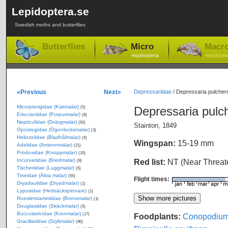
Lepidoptera.se
Swedish moths and butterflies
Butterflies
Micro
Macr
-lepidoptera
-lepidopte
«Previous
Next»
Depressariidae
/
Depressaria pulcherr
Micropterigidae (Käkmalar)
Depressaria pulc
(5)
Eriocraniidae (Purpurmalar)
(8)
Nepticulidae (Dvärgmalar)
(92)
Stainton, 1849
Opostegidae (Ögonlocksmalar)
(3)
Heliozelidae (Bladhålmalar)
(5)
Wingspan:
15-19 mm
Adelidae (Antennmalar)
(21)
Prodoxidae (Knoppmalar)
(10)
Incurvariidae (Bredmalar)
Red list:
NT (Near Threa
(9)
Tischeriidae (Luggmalar)
(6)
Tineidae (Äkta malar)
(55)
Flight times:
Dryadaulidae (Dryadmalar)
(1)
Lypusidae (Hedsäckspinnare)
(1)
Roeslerstammiidae (Bronsmalar)
(1)
Douglasiidae (Skäckmalar)
(5)
Bucculatricidae (Kronmalar)
Foodplants:
Conopodiu
(17)
Gracillariidae (Styltmalar)
(90)