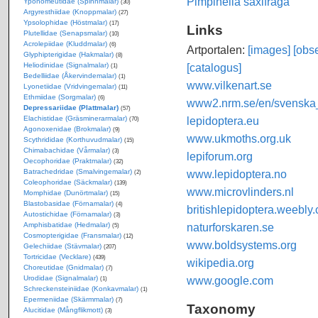
Pimpinella saxifraga
Yponomeutidae (Spinnmalar)
(30)
Argyresthiidae (Knoppmalar)
(27)
Ypsolophidae (Höstmalar)
(17)
Links
Plutellidae (Senapsmalar)
(10)
Acrolepiidae (Kluddmalar)
(6)
Artportalen:
[images]
[obse
Glyphipterigidae (Hakmalar)
(8)
[catalogus]
Heliodinidae (Signalmalar)
(1)
Bedelliidae (Åkervindemalar)
(1)
www.vilkenart.se
Lyonetiidae (Vridvingemalar)
(11)
Ethmiidae (Sorgmalar)
(6)
www2.nrm.se/en/svenska_f
Depressariidae (Plattmalar)
(57)
lepidoptera.eu
Elachistidae (Gräsminerarmalar)
(70)
Agonoxenidae (Brokmalar)
(9)
www.ukmoths.org.uk
Scythrididae (Korthuvudmalar)
(15)
Chimabachidae (Vårmalar)
(3)
lepiforum.org
Oecophoridae (Praktmalar)
(32)
www.lepidoptera.no
Batrachedridae (Smalvingemalar)
(2)
Coleophoridae (Säckmalar)
(139)
www.microvlinders.nl
Momphidae (Dunörtmalar)
(15)
Blastobasidae (Förnamalar)
(4)
britishlepidoptera.weebly
Autostichidae (Förnamalar)
(3)
naturforskaren.se
Amphisbatidae (Hedmalar)
(5)
Cosmopterigidae (Fransmalar)
(12)
www.boldsystems.org
Gelechiidae (Stävmalar)
(207)
Tortricidae (Vecklare)
(439)
wikipedia.org
Choreutidae (Gnidmalar)
(7)
www.google.com
Urodidae (Signalmalar)
(1)
Schreckensteiniidae (Konkavmalar)
(1)
Epermeniidae (Skärmmalar)
(7)
Taxonomy
Alucitidae (Mångflikmott)
(3)