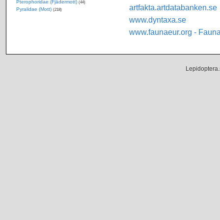
Pterophoridae (Fjädermott)
(44)
artfakta.artdatabanken.se
Pyralidae (Mott)
(218)
www.dyntaxa.se
www.faunaeur.org - Faun
Lepidoptera