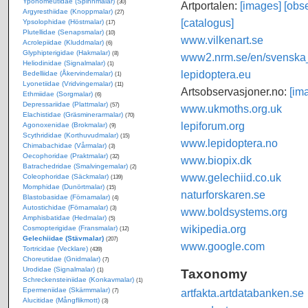
Yponomeutidae (Spinnmalar)
(30)
Artportalen:
[images]
[obse
Argyresthiidae (Knoppmalar)
(27)
[catalogus]
Ypsolophidae (Höstmalar)
(17)
Plutellidae (Senapsmalar)
(10)
www.vilkenart.se
Acrolepiidae (Kluddmalar)
(6)
Glyphipterigidae (Hakmalar)
(8)
www2.nrm.se/en/svenska_f
Heliodinidae (Signalmalar)
(1)
lepidoptera.eu
Bedelliidae (Åkervindemalar)
(1)
Lyonetiidae (Vridvingemalar)
(11)
Artsobservasjoner.no:
[im
Ethmiidae (Sorgmalar)
(6)
Depressariidae (Plattmalar)
(57)
www.ukmoths.org.uk
Elachistidae (Gräsminerarmalar)
(70)
lepiforum.org
Agonoxenidae (Brokmalar)
(9)
Scythrididae (Korthuvudmalar)
(15)
www.lepidoptera.no
Chimabachidae (Vårmalar)
(3)
Oecophoridae (Praktmalar)
(32)
www.biopix.dk
Batrachedridae (Smalvingemalar)
(2)
www.gelechiid.co.uk
Coleophoridae (Säckmalar)
(139)
Momphidae (Dunörtmalar)
(15)
naturforskaren.se
Blastobasidae (Förnamalar)
(4)
Autostichidae (Förnamalar)
(3)
www.boldsystems.org
Amphisbatidae (Hedmalar)
(5)
wikipedia.org
Cosmopterigidae (Fransmalar)
(12)
Gelechiidae (Stävmalar)
(207)
www.google.com
Tortricidae (Vecklare)
(439)
Choreutidae (Gnidmalar)
(7)
Urodidae (Signalmalar)
Taxonomy
(1)
Schreckensteiniidae (Konkavmalar)
(1)
Epermeniidae (Skärmmalar)
artfakta.artdatabanken.se
(7)
Alucitidae (Mångflikmott)
(3)