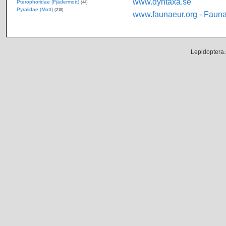
www.dyntaxa.se
Pterophoridae (Fjädermott)
(44)
Pyralidae (Mott)
(218)
www.faunaeur.org - Faun
Lepidoptera