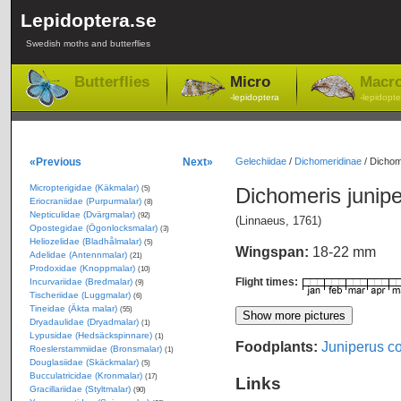
Lepidoptera.se
Swedish moths and butterflies
Butterflies
Micro
Macr
-lepidoptera
-lepidopte
«Previous
Next»
Gelechiidae
/
Dichomeridinae
/
Dichome
Micropterigidae (Käkmalar)
Dichomeris junipe
(5)
Eriocraniidae (Purpurmalar)
(8)
Nepticulidae (Dvärgmalar)
(92)
(Linnaeus, 1761)
Opostegidae (Ögonlocksmalar)
(3)
Heliozelidae (Bladhålmalar)
(5)
Wingspan:
18-22 mm
Adelidae (Antennmalar)
(21)
Prodoxidae (Knoppmalar)
(10)
Flight times:
Incurvariidae (Bredmalar)
(9)
Tischeriidae (Luggmalar)
(6)
Tineidae (Äkta malar)
(55)
Dryadaulidae (Dryadmalar)
(1)
Lypusidae (Hedsäckspinnare)
(1)
Foodplants:
Juniperus 
Roeslerstammiidae (Bronsmalar)
(1)
Douglasiidae (Skäckmalar)
(5)
Bucculatricidae (Kronmalar)
(17)
Links
Gracillariidae (Styltmalar)
(90)