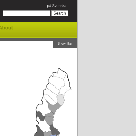
på Svenska
About
Show filter