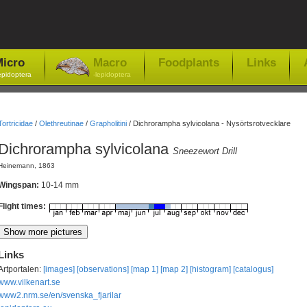
icro
Macro
Foodplants
Links
epidoptera
-lepidoptera
Tortricidae
/
Olethreutinae
/
Grapholitini
/
Dichrorampha sylvicolana - Nysörtsrotvecklare
Dichrorampha sylvicolana
Sneezewort Drill
Heinemann, 1863
Wingspan:
10-14 mm
Flight times:
Links
Artportalen:
[images]
[observations]
[map 1]
[map 2]
[histogram]
[catalogus]
www.vilkenart.se
www2.nrm.se/en/svenska_fjarilar