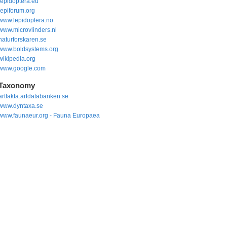
lepidoptera.eu
lepiforum.org
www.lepidoptera.no
www.microvlinders.nl
naturforskaren.se
www.boldsystems.org
wikipedia.org
www.google.com
Taxonomy
artfakta.artdatabanken.se
www.dyntaxa.se
www.faunaeur.org - Fauna Europaea