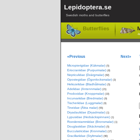
Lepidoptera.se
Swedish moths and butterflies
Butterflies
M
-l
«Previous
Next»
Micropterigidae (Käkmalar)
(5)
Eriocraniidae (Purpurmalar)
(8)
Nepticulidae (Dvärgmalar)
(92)
Opostegidae (Ögonlocksmalar)
(3)
Heliozelidae (Bladhålmalar)
(5)
Adelidae (Antennmalar)
(21)
Prodoxidae (Knoppmalar)
(10)
Incurvariidae (Bredmalar)
(9)
Tischeriidae (Luggmalar)
(6)
Tineidae (Äkta malar)
(55)
Dryadaulidae (Dryadmalar)
(1)
Lypusidae (Hedsäckspinnare)
(1)
Roeslerstammiidae (Bronsmalar)
(1)
Douglasiidae (Skäckmalar)
(5)
Bucculatricidae (Kronmalar)
(17)
Gracillariidae (Styltmalar)
(90)