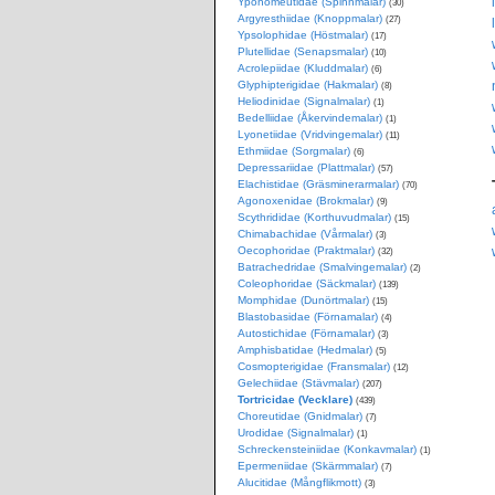
Yponomeutidae (Spinnmalar)
(30)
Argyresthiidae (Knoppmalar)
(27)
Ypsolophidae (Höstmalar)
(17)
Plutellidae (Senapsmalar)
(10)
Acrolepiidae (Kluddmalar)
(6)
Glyphipterigidae (Hakmalar)
(8)
Heliodinidae (Signalmalar)
(1)
Bedelliidae (Åkervindemalar)
(1)
Lyonetiidae (Vridvingemalar)
(11)
Ethmiidae (Sorgmalar)
(6)
Depressariidae (Plattmalar)
(57)
Elachistidae (Gräsminerarmalar)
(70)
Agonoxenidae (Brokmalar)
(9)
Scythrididae (Korthuvudmalar)
(15)
Chimabachidae (Vårmalar)
(3)
Oecophoridae (Praktmalar)
(32)
Batrachedridae (Smalvingemalar)
(2)
Coleophoridae (Säckmalar)
(139)
Momphidae (Dunörtmalar)
(15)
Blastobasidae (Förnamalar)
(4)
Autostichidae (Förnamalar)
(3)
Amphisbatidae (Hedmalar)
(5)
Cosmopterigidae (Fransmalar)
(12)
Gelechiidae (Stävmalar)
(207)
Tortricidae (Vecklare)
(439)
Choreutidae (Gnidmalar)
(7)
Urodidae (Signalmalar)
(1)
Schreckensteiniidae (Konkavmalar)
(1)
Epermeniidae (Skärmmalar)
(7)
Alucitidae (Mångflikmott)
(3)