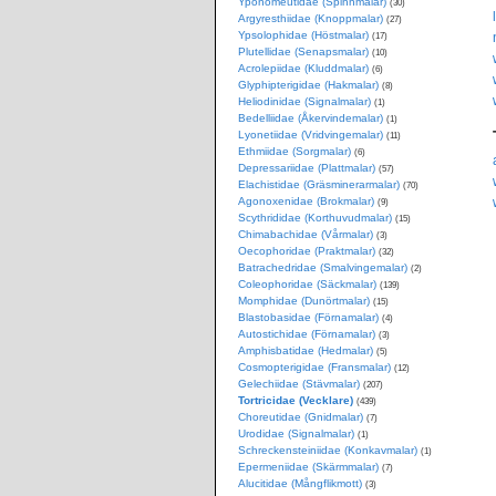
Yponomeutidae (Spinnmalar)
(30)
Argyresthiidae (Knoppmalar)
(27)
Ypsolophidae (Höstmalar)
(17)
Plutellidae (Senapsmalar)
(10)
Acrolepiidae (Kluddmalar)
(6)
Glyphipterigidae (Hakmalar)
(8)
Heliodinidae (Signalmalar)
(1)
Bedelliidae (Åkervindemalar)
(1)
Lyonetiidae (Vridvingemalar)
(11)
Ethmiidae (Sorgmalar)
(6)
Depressariidae (Plattmalar)
(57)
Elachistidae (Gräsminerarmalar)
(70)
Agonoxenidae (Brokmalar)
(9)
Scythrididae (Korthuvudmalar)
(15)
Chimabachidae (Vårmalar)
(3)
Oecophoridae (Praktmalar)
(32)
Batrachedridae (Smalvingemalar)
(2)
Coleophoridae (Säckmalar)
(139)
Momphidae (Dunörtmalar)
(15)
Blastobasidae (Förnamalar)
(4)
Autostichidae (Förnamalar)
(3)
Amphisbatidae (Hedmalar)
(5)
Cosmopterigidae (Fransmalar)
(12)
Gelechiidae (Stävmalar)
(207)
Tortricidae (Vecklare)
(439)
Choreutidae (Gnidmalar)
(7)
Urodidae (Signalmalar)
(1)
Schreckensteiniidae (Konkavmalar)
(1)
Epermeniidae (Skärmmalar)
(7)
Alucitidae (Mångflikmott)
(3)