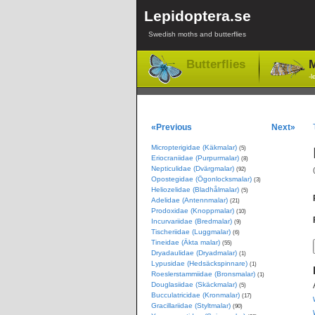
Lepidoptera.se
Swedish moths and butterflies
Butterflies
M
-l
«Previous
Next»
Micropterigidae (Käkmalar)
(5)
Eriocraniidae (Purpurmalar)
(8)
Nepticulidae (Dvärgmalar)
(92)
Opostegidae (Ögonlocksmalar)
(3)
Heliozelidae (Bladhålmalar)
(5)
Adelidae (Antennmalar)
(21)
Prodoxidae (Knoppmalar)
(10)
Incurvariidae (Bredmalar)
(9)
Tischeriidae (Luggmalar)
(6)
Tineidae (Äkta malar)
(55)
Dryadaulidae (Dryadmalar)
(1)
Lypusidae (Hedsäckspinnare)
(1)
Roeslerstammiidae (Bronsmalar)
(1)
Douglasiidae (Skäckmalar)
(5)
Bucculatricidae (Kronmalar)
(17)
Gracillariidae (Styltmalar)
(90)