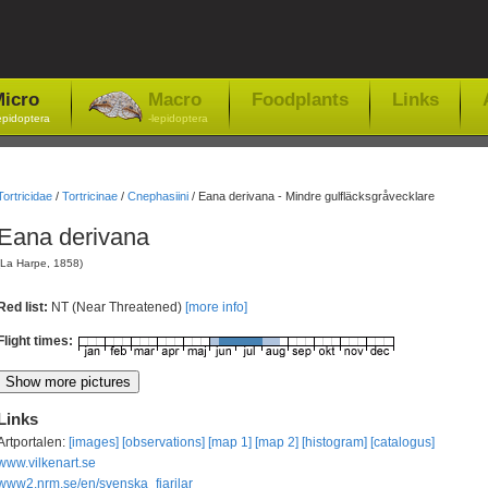
icro
Macro
Foodplants
Links
epidoptera
-lepidoptera
Tortricidae
/
Tortricinae
/
Cnephasiini
/
Eana derivana - Mindre gulfläcksgråvecklare
Eana derivana
(La Harpe, 1858)
Red list:
NT (Near Threatened)
[more info]
Flight times:
Links
Artportalen:
[images]
[observations]
[map 1]
[map 2]
[histogram]
[catalogus]
www.vilkenart.se
www2.nrm.se/en/svenska_fjarilar