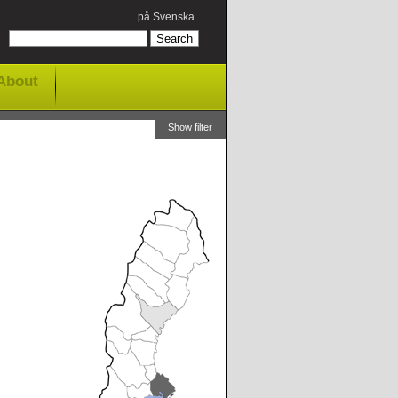
på Svenska
About
Show filter