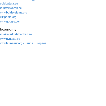
lepidoptera.eu
naturforskaren.se
www.boldsystems.org
wikipedia.org
www.google.com
Taxonomy
artfakta.artdatabanken.se
www.dyntaxa.se
www.faunaeur.org - Fauna Europaea