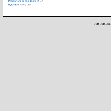
Pterophoridae (Fjädermott)
(44)
Pyralidae (Mott)
(218)
Lepidoptera