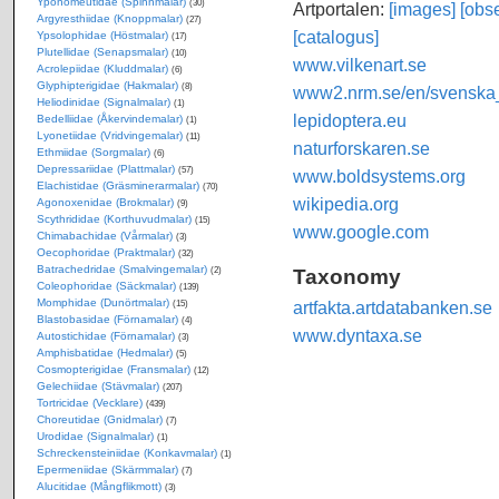
Yponomeutidae (Spinnmalar)
(30)
Artportalen:
[images]
[obse
Argyresthiidae (Knoppmalar)
(27)
[catalogus]
Ypsolophidae (Höstmalar)
(17)
Plutellidae (Senapsmalar)
(10)
www.vilkenart.se
Acrolepiidae (Kluddmalar)
(6)
Glyphipterigidae (Hakmalar)
(8)
www2.nrm.se/en/svenska_f
Heliodinidae (Signalmalar)
(1)
lepidoptera.eu
Bedelliidae (Åkervindemalar)
(1)
Lyonetiidae (Vridvingemalar)
(11)
naturforskaren.se
Ethmiidae (Sorgmalar)
(6)
Depressariidae (Plattmalar)
(57)
www.boldsystems.org
Elachistidae (Gräsminerarmalar)
(70)
wikipedia.org
Agonoxenidae (Brokmalar)
(9)
Scythrididae (Korthuvudmalar)
(15)
www.google.com
Chimabachidae (Vårmalar)
(3)
Oecophoridae (Praktmalar)
(32)
Batrachedridae (Smalvingemalar)
Taxonomy
(2)
Coleophoridae (Säckmalar)
(139)
Momphidae (Dunörtmalar)
artfakta.artdatabanken.se
(15)
Blastobasidae (Förnamalar)
(4)
www.dyntaxa.se
Autostichidae (Förnamalar)
(3)
Amphisbatidae (Hedmalar)
(5)
Cosmopterigidae (Fransmalar)
(12)
Gelechiidae (Stävmalar)
(207)
Tortricidae (Vecklare)
(439)
Choreutidae (Gnidmalar)
(7)
Urodidae (Signalmalar)
(1)
Schreckensteiniidae (Konkavmalar)
(1)
Epermeniidae (Skärmmalar)
(7)
Alucitidae (Mångflikmott)
(3)