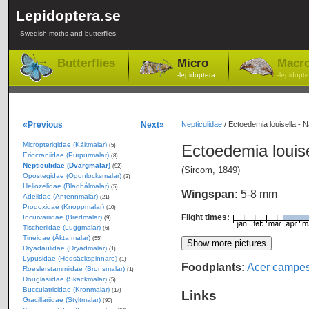
Lepidoptera.se
Swedish moths and butterflies
Butterflies
Micro
Macr
-lepidoptera
-lepidopte
«Previous
Next»
Nepticulidae
/
Ectoedemia louisella - 
Micropterigidae (Käkmalar)
Ectoedemia louis
(5)
Eriocraniidae (Purpurmalar)
(8)
Nepticulidae (Dvärgmalar)
(92)
(Sircom, 1849)
Opostegidae (Ögonlocksmalar)
(3)
Heliozelidae (Bladhålmalar)
(5)
Wingspan:
5-8 mm
Adelidae (Antennmalar)
(21)
Prodoxidae (Knoppmalar)
(10)
Flight times:
Incurvariidae (Bredmalar)
(9)
Tischeriidae (Luggmalar)
(6)
Tineidae (Äkta malar)
(55)
Dryadaulidae (Dryadmalar)
(1)
Lypusidae (Hedsäckspinnare)
(1)
Foodplants:
Acer campes
Roeslerstammiidae (Bronsmalar)
(1)
Douglasiidae (Skäckmalar)
(5)
Bucculatricidae (Kronmalar)
(17)
Links
Gracillariidae (Styltmalar)
(90)