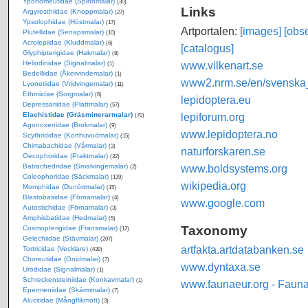
Yponomeutidae (Spinnmalar)
(30)
Links
Argyresthiidae (Knoppmalar)
(27)
Ypsolophidae (Höstmalar)
(17)
Artportalen:
[images]
[obse
Plutellidae (Senapsmalar)
(10)
Acrolepiidae (Kluddmalar)
(6)
[catalogus]
Glyphipterigidae (Hakmalar)
(8)
www.vilkenart.se
Heliodinidae (Signalmalar)
(1)
Bedelliidae (Åkervindemalar)
(1)
www2.nrm.se/en/svenska_f
Lyonetiidae (Vridvingemalar)
(11)
Ethmiidae (Sorgmalar)
(6)
lepidoptera.eu
Depressariidae (Plattmalar)
(57)
lepiforum.org
Elachistidae (Gräsminerarmalar)
(70)
Agonoxenidae (Brokmalar)
(9)
www.lepidoptera.no
Scythrididae (Korthuvudmalar)
(15)
Chimabachidae (Vårmalar)
(3)
naturforskaren.se
Oecophoridae (Praktmalar)
(32)
www.boldsystems.org
Batrachedridae (Smalvingemalar)
(2)
Coleophoridae (Säckmalar)
(139)
wikipedia.org
Momphidae (Dunörtmalar)
(15)
Blastobasidae (Förnamalar)
(4)
www.google.com
Autostichidae (Förnamalar)
(3)
Amphisbatidae (Hedmalar)
(5)
Taxonomy
Cosmopterigidae (Fransmalar)
(12)
Gelechiidae (Stävmalar)
(207)
artfakta.artdatabanken.se
Tortricidae (Vecklare)
(439)
Choreutidae (Gnidmalar)
(7)
www.dyntaxa.se
Urodidae (Signalmalar)
(1)
Schreckensteiniidae (Konkavmalar)
(1)
www.faunaeur.org - Faun
Epermeniidae (Skärmmalar)
(7)
Alucitidae (Mångflikmott)
(3)