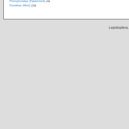
Pterophoridae (Fjädermott)
(44)
Pyralidae (Mott)
(218)
Lepidoptera