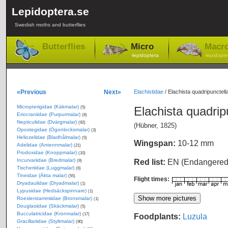
Lepidoptera.se
Swedish moths and butterflies
Butterflies
Micro
Macr
-lepidoptera
-lepidopte
«Previous
Next»
Elachistidae
/
Elachista quadripunctel
Micropterigidae (Käkmalar)
Elachista quadrip
(5)
Eriocraniidae (Purpurmalar)
(8)
Nepticulidae (Dvärgmalar)
(92)
(Hübner, 1825)
Opostegidae (Ögonlocksmalar)
(3)
Heliozelidae (Bladhålmalar)
(5)
Wingspan:
10-12 mm
Adelidae (Antennmalar)
(21)
Prodoxidae (Knoppmalar)
(10)
Incurvariidae (Bredmalar)
Red list:
EN (Endangere
(9)
Tischeriidae (Luggmalar)
(6)
Tineidae (Äkta malar)
(55)
Flight times:
Dryadaulidae (Dryadmalar)
(1)
Lypusidae (Hedsäckspinnare)
(1)
Roeslerstammiidae (Bronsmalar)
(1)
Douglasiidae (Skäckmalar)
(5)
Bucculatricidae (Kronmalar)
Foodplants:
Luzula
(17)
Gracillariidae (Styltmalar)
(90)