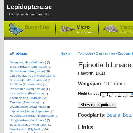
Lepidoptera.se
Swedish moths and butterflies
Butterflies
Micro
Macr
-lepidoptera
-lepidopte
«Previous
Next»
Tortricidae
/
Olethreutinae
/
Eucosmini
Micropterigidae (Käkmalar)
Epinotia bilunan
(5)
Eriocraniidae (Purpurmalar)
(8)
Nepticulidae (Dvärgmalar)
(92)
(Haworth, 1811)
Opostegidae (Ögonlocksmalar)
(3)
Heliozelidae (Bladhålmalar)
(5)
Wingspan:
13-17 mm
Adelidae (Antennmalar)
(21)
Prodoxidae (Knoppmalar)
(10)
Flight times:
Incurvariidae (Bredmalar)
(9)
Tischeriidae (Luggmalar)
(6)
Tineidae (Äkta malar)
(55)
Dryadaulidae (Dryadmalar)
(1)
Lypusidae (Hedsäckspinnare)
(1)
Foodplants:
Betula
,
Betu
Roeslerstammiidae (Bronsmalar)
(1)
Douglasiidae (Skäckmalar)
(5)
Bucculatricidae (Kronmalar)
(17)
Links
Gracillariidae (Styltmalar)
(90)