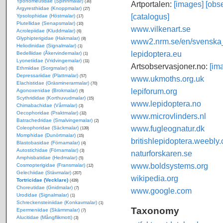
Yponomeutidae (Spinnmalar)
(30)
Artportalen:
[images]
[obse
Argyresthiidae (Knoppmalar)
(27)
[catalogus]
Ypsolophidae (Höstmalar)
(17)
Plutellidae (Senapsmalar)
(10)
www.vilkenart.se
Acrolepiidae (Kluddmalar)
(6)
Glyphipterigidae (Hakmalar)
(8)
www2.nrm.se/en/svenska_f
Heliodinidae (Signalmalar)
(1)
lepidoptera.eu
Bedelliidae (Åkervindemalar)
(1)
Lyonetiidae (Vridvingemalar)
(11)
Artsobservasjoner.no:
[im
Ethmiidae (Sorgmalar)
(6)
Depressariidae (Plattmalar)
(57)
www.ukmoths.org.uk
Elachistidae (Gräsminerarmalar)
(70)
lepiforum.org
Agonoxenidae (Brokmalar)
(9)
Scythrididae (Korthuvudmalar)
(15)
www.lepidoptera.no
Chimabachidae (Vårmalar)
(3)
Oecophoridae (Praktmalar)
(32)
www.microvlinders.nl
Batrachedridae (Smalvingemalar)
(2)
www.fugleognatur.dk
Coleophoridae (Säckmalar)
(139)
Momphidae (Dunörtmalar)
(15)
britishlepidoptera.weebly
Blastobasidae (Förnamalar)
(4)
Autostichidae (Förnamalar)
(3)
naturforskaren.se
Amphisbatidae (Hedmalar)
(5)
www.boldsystems.org
Cosmopterigidae (Fransmalar)
(12)
Gelechiidae (Stävmalar)
(207)
wikipedia.org
Tortricidae (Vecklare)
(439)
Choreutidae (Gnidmalar)
(7)
www.google.com
Urodidae (Signalmalar)
(1)
Schreckensteiniidae (Konkavmalar)
(1)
Taxonomy
Epermeniidae (Skärmmalar)
(7)
Alucitidae (Mångflikmott)
(3)