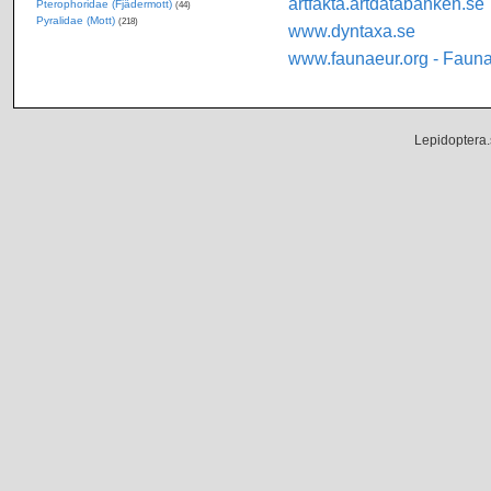
artfakta.artdatabanken.se
Pterophoridae (Fjädermott)
(44)
Pyralidae (Mott)
(218)
www.dyntaxa.se
www.faunaeur.org - Faun
Lepidoptera