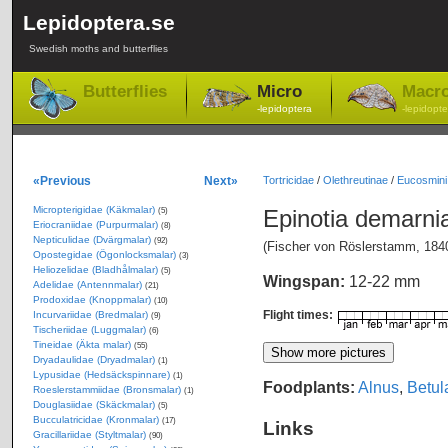
Lepidoptera.se
Swedish moths and butterflies
Butterflies
Micro
Macr
-lepidoptera
-lepidopte
«Previous
Next»
Tortricidae
/
Olethreutinae
/
Eucosmini
Micropterigidae (Käkmalar)
Epinotia demarn
(5)
Eriocraniidae (Purpurmalar)
(8)
Nepticulidae (Dvärgmalar)
(92)
(Fischer von Röslerstamm, 184
Opostegidae (Ögonlocksmalar)
(3)
Heliozelidae (Bladhålmalar)
(5)
Wingspan:
12-22 mm
Adelidae (Antennmalar)
(21)
Prodoxidae (Knoppmalar)
(10)
Flight times:
Incurvariidae (Bredmalar)
(9)
Tischeriidae (Luggmalar)
(6)
Tineidae (Äkta malar)
(55)
Dryadaulidae (Dryadmalar)
(1)
Lypusidae (Hedsäckspinnare)
(1)
Foodplants:
Alnus
,
Betul
Roeslerstammiidae (Bronsmalar)
(1)
Douglasiidae (Skäckmalar)
(5)
Bucculatricidae (Kronmalar)
(17)
Links
Gracillariidae (Styltmalar)
(90)