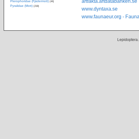
artfakta.artdatabanken.se
Pterophoridae (Fjädermott)
(44)
Pyralidae (Mott)
(218)
www.dyntaxa.se
www.faunaeur.org - Faun
Lepidoptera