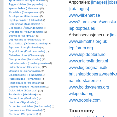
Yponomeutidae (Spinnmalar)
(30)
Artportalen:
[images]
[obse
Argyresthiidae (Knoppmalar)
(27)
[catalogus]
Ypsolophidae (Höstmalar)
(17)
Plutellidae (Senapsmalar)
(10)
www.vilkenart.se
Acrolepiidae (Kluddmalar)
(6)
Glyphipterigidae (Hakmalar)
(8)
www2.nrm.se/en/svenska_f
Heliodinidae (Signalmalar)
(1)
lepidoptera.eu
Bedelliidae (Åkervindemalar)
(1)
Lyonetiidae (Vridvingemalar)
(11)
Artsobservasjoner.no:
[im
Ethmiidae (Sorgmalar)
(6)
Depressariidae (Plattmalar)
(57)
www.ukmoths.org.uk
Elachistidae (Gräsminerarmalar)
(70)
lepiforum.org
Agonoxenidae (Brokmalar)
(9)
Scythrididae (Korthuvudmalar)
(15)
www.lepidoptera.no
Chimabachidae (Vårmalar)
(3)
Oecophoridae (Praktmalar)
(32)
www.microvlinders.nl
Batrachedridae (Smalvingemalar)
(2)
www.fugleognatur.dk
Coleophoridae (Säckmalar)
(139)
Momphidae (Dunörtmalar)
(15)
britishlepidoptera.weebly
Blastobasidae (Förnamalar)
(4)
Autostichidae (Förnamalar)
(3)
naturforskaren.se
Amphisbatidae (Hedmalar)
(5)
www.boldsystems.org
Cosmopterigidae (Fransmalar)
(12)
Gelechiidae (Stävmalar)
(207)
wikipedia.org
Tortricidae (Vecklare)
(439)
Choreutidae (Gnidmalar)
(7)
www.google.com
Urodidae (Signalmalar)
(1)
Schreckensteiniidae (Konkavmalar)
(1)
Taxonomy
Epermeniidae (Skärmmalar)
(7)
Alucitidae (Mångflikmott)
(3)