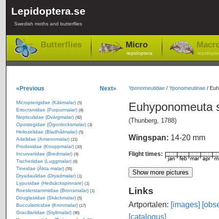
Lepidoptera.se
Swedish moths and butterflies
Butterflies
Micro
Macr
-lepidoptera
-lepidopte
«Previous
Next»
Yponomeutidae
/
Yponomeutinae
/
Euh
Micropterigidae (Käkmalar)
Euhyponomeuta s
(5)
Eriocraniidae (Purpurmalar)
(8)
Nepticulidae (Dvärgmalar)
(92)
(Thunberg, 1788)
Opostegidae (Ögonlocksmalar)
(3)
Heliozelidae (Bladhålmalar)
(5)
Wingspan:
14-20 mm
Adelidae (Antennmalar)
(21)
Prodoxidae (Knoppmalar)
(10)
Flight times:
Incurvariidae (Bredmalar)
(9)
Tischeriidae (Luggmalar)
(6)
Tineidae (Äkta malar)
(55)
Dryadaulidae (Dryadmalar)
(1)
Lypusidae (Hedsäckspinnare)
(1)
Links
Roeslerstammiidae (Bronsmalar)
(1)
Douglasiidae (Skäckmalar)
(5)
Artportalen:
[images]
[obse
Bucculatricidae (Kronmalar)
(17)
Gracillariidae (Styltmalar)
(90)
[catalogus]