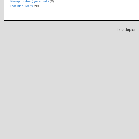
Pterophoridae (Fjädermott)
(44)
Pyralidae (Mott)
(218)
Lepidoptera