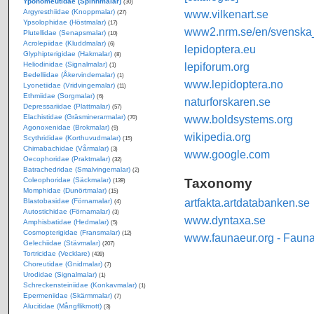
Yponomeutidae (Spinnmalar)
(30)
Argyresthiidae (Knoppmalar)
www.vilkenart.se
(27)
Ypsolophidae (Höstmalar)
(17)
www2.nrm.se/en/svenska_f
Plutellidae (Senapsmalar)
(10)
Acrolepiidae (Kluddmalar)
(6)
lepidoptera.eu
Glyphipterigidae (Hakmalar)
(8)
Heliodinidae (Signalmalar)
lepiforum.org
(1)
Bedelliidae (Åkervindemalar)
(1)
www.lepidoptera.no
Lyonetiidae (Vridvingemalar)
(11)
Ethmiidae (Sorgmalar)
(6)
naturforskaren.se
Depressariidae (Plattmalar)
(57)
Elachistidae (Gräsminerarmalar)
www.boldsystems.org
(70)
Agonoxenidae (Brokmalar)
(9)
wikipedia.org
Scythrididae (Korthuvudmalar)
(15)
Chimabachidae (Vårmalar)
(3)
www.google.com
Oecophoridae (Praktmalar)
(32)
Batrachedridae (Smalvingemalar)
(2)
Taxonomy
Coleophoridae (Säckmalar)
(139)
Momphidae (Dunörtmalar)
(15)
artfakta.artdatabanken.se
Blastobasidae (Förnamalar)
(4)
Autostichidae (Förnamalar)
(3)
www.dyntaxa.se
Amphisbatidae (Hedmalar)
(5)
Cosmopterigidae (Fransmalar)
(12)
www.faunaeur.org - Faun
Gelechiidae (Stävmalar)
(207)
Tortricidae (Vecklare)
(439)
Choreutidae (Gnidmalar)
(7)
Urodidae (Signalmalar)
(1)
Schreckensteiniidae (Konkavmalar)
(1)
Epermeniidae (Skärmmalar)
(7)
Alucitidae (Mångflikmott)
(3)