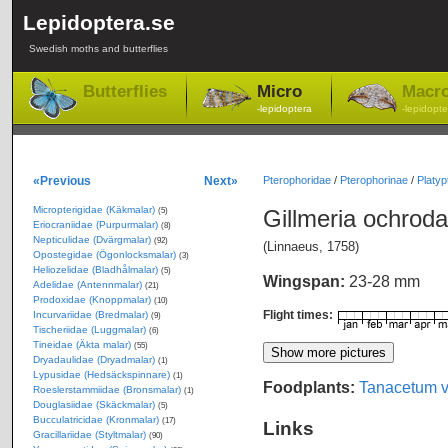
Lepidoptera.se
Swedish moths and butterflies
Butterflies
Micro
Macr
-lepidoptera
-lepidopte
«Previous
Next»
Pterophoridae
/
Pterophorinae
/
Platypti
Micropterigidae (Käkmalar)
Gillmeria ochrod
(5)
Eriocraniidae (Purpurmalar)
(8)
Nepticulidae (Dvärgmalar)
(92)
(Linnaeus, 1758)
Opostegidae (Ögonlocksmalar)
(3)
Heliozelidae (Bladhålmalar)
(5)
Wingspan:
23-28 mm
Adelidae (Antennmalar)
(21)
Prodoxidae (Knoppmalar)
(10)
Flight times:
Incurvariidae (Bredmalar)
(9)
Tischeriidae (Luggmalar)
(6)
Tineidae (Äkta malar)
(55)
Dryadaulidae (Dryadmalar)
(1)
Lypusidae (Hedsäckspinnare)
(1)
Foodplants:
Tanacetum v
Roeslerstammiidae (Bronsmalar)
(1)
Douglasiidae (Skäckmalar)
(5)
Bucculatricidae (Kronmalar)
(17)
Links
Gracillariidae (Styltmalar)
(90)