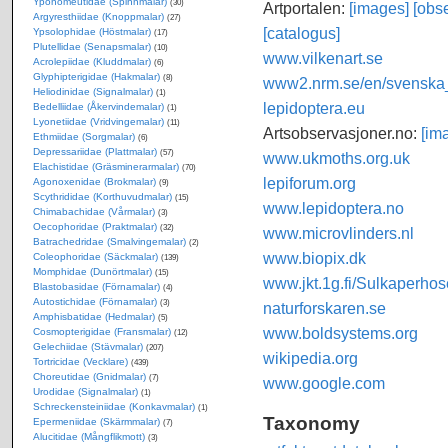
Yponomeutidae (Spinnmalar)
(30)
Artportalen:
[images]
[obse
Argyresthiidae (Knoppmalar)
(27)
[catalogus]
Ypsolophidae (Höstmalar)
(17)
Plutellidae (Senapsmalar)
(10)
www.vilkenart.se
Acrolepiidae (Kluddmalar)
(6)
Glyphipterigidae (Hakmalar)
(8)
www2.nrm.se/en/svenska_f
Heliodinidae (Signalmalar)
(1)
lepidoptera.eu
Bedelliidae (Åkervindemalar)
(1)
Lyonetiidae (Vridvingemalar)
(11)
Artsobservasjoner.no:
[im
Ethmiidae (Sorgmalar)
(6)
Depressariidae (Plattmalar)
(57)
www.ukmoths.org.uk
Elachistidae (Gräsminerarmalar)
(70)
lepiforum.org
Agonoxenidae (Brokmalar)
(9)
Scythrididae (Korthuvudmalar)
(15)
www.lepidoptera.no
Chimabachidae (Vårmalar)
(3)
Oecophoridae (Praktmalar)
(32)
www.microvlinders.nl
Batrachedridae (Smalvingemalar)
(2)
www.biopix.dk
Coleophoridae (Säckmalar)
(139)
Momphidae (Dunörtmalar)
(15)
www.jkt.1g.fi/Sulkaperhos
Blastobasidae (Förnamalar)
(4)
Autostichidae (Förnamalar)
(3)
naturforskaren.se
Amphisbatidae (Hedmalar)
(5)
www.boldsystems.org
Cosmopterigidae (Fransmalar)
(12)
Gelechiidae (Stävmalar)
(207)
wikipedia.org
Tortricidae (Vecklare)
(439)
Choreutidae (Gnidmalar)
(7)
www.google.com
Urodidae (Signalmalar)
(1)
Schreckensteiniidae (Konkavmalar)
(1)
Taxonomy
Epermeniidae (Skärmmalar)
(7)
Alucitidae (Mångflikmott)
(3)