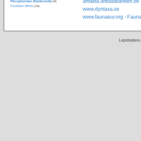
artfakta.artdatabanken.se
Pterophoridae (Fjädermott)
(44)
Pyralidae (Mott)
(218)
www.dyntaxa.se
www.faunaeur.org - Faun
Lepidoptera