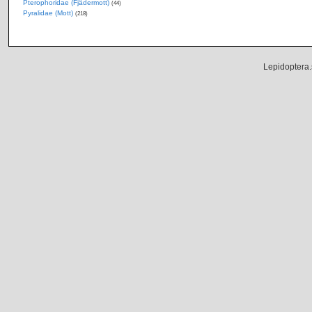
Pterophoridae (Fjädermott)
(44)
Pyralidae (Mott)
(218)
Lepidoptera