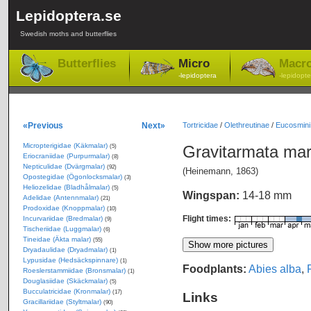
Lepidoptera.se
Swedish moths and butterflies
Butterflies
Micro
Macr
-lepidoptera
-lepidopte
«Previous
Next»
Tortricidae
/
Olethreutinae
/
Eucosmini
Micropterigidae (Käkmalar)
Gravitarmata ma
(5)
Eriocraniidae (Purpurmalar)
(8)
Nepticulidae (Dvärgmalar)
(92)
(Heinemann, 1863)
Opostegidae (Ögonlocksmalar)
(3)
Heliozelidae (Bladhålmalar)
(5)
Wingspan:
14-18 mm
Adelidae (Antennmalar)
(21)
Prodoxidae (Knoppmalar)
(10)
Flight times:
Incurvariidae (Bredmalar)
(9)
Tischeriidae (Luggmalar)
(6)
Tineidae (Äkta malar)
(55)
Dryadaulidae (Dryadmalar)
(1)
Lypusidae (Hedsäckspinnare)
(1)
Foodplants:
Abies alba
,
Roeslerstammiidae (Bronsmalar)
(1)
Douglasiidae (Skäckmalar)
(5)
Bucculatricidae (Kronmalar)
(17)
Links
Gracillariidae (Styltmalar)
(90)