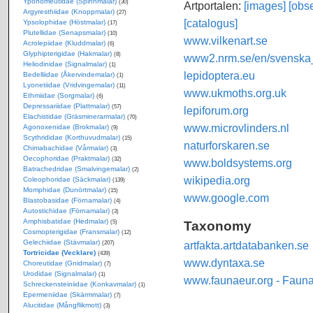
Yponomeutidae (Spinnmalar)
(30)
Artportalen:
[images]
[obse
Argyresthiidae (Knoppmalar)
(27)
[catalogus]
Ypsolophidae (Höstmalar)
(17)
Plutellidae (Senapsmalar)
(10)
www.vilkenart.se
Acrolepiidae (Kluddmalar)
(6)
Glyphipterigidae (Hakmalar)
(8)
www2.nrm.se/en/svenska_f
Heliodinidae (Signalmalar)
(1)
lepidoptera.eu
Bedelliidae (Åkervindemalar)
(1)
Lyonetiidae (Vridvingemalar)
(11)
www.ukmoths.org.uk
Ethmiidae (Sorgmalar)
(6)
Depressariidae (Plattmalar)
(57)
lepiforum.org
Elachistidae (Gräsminerarmalar)
(70)
www.microvlinders.nl
Agonoxenidae (Brokmalar)
(9)
Scythrididae (Korthuvudmalar)
(15)
naturforskaren.se
Chimabachidae (Vårmalar)
(3)
Oecophoridae (Praktmalar)
(32)
www.boldsystems.org
Batrachedridae (Smalvingemalar)
(2)
wikipedia.org
Coleophoridae (Säckmalar)
(139)
Momphidae (Dunörtmalar)
(15)
www.google.com
Blastobasidae (Förnamalar)
(4)
Autostichidae (Förnamalar)
(3)
Amphisbatidae (Hedmalar)
Taxonomy
(5)
Cosmopterigidae (Fransmalar)
(12)
Gelechiidae (Stävmalar)
artfakta.artdatabanken.se
(207)
Tortricidae (Vecklare)
(439)
www.dyntaxa.se
Choreutidae (Gnidmalar)
(7)
Urodidae (Signalmalar)
(1)
www.faunaeur.org - Faun
Schreckensteiniidae (Konkavmalar)
(1)
Epermeniidae (Skärmmalar)
(7)
Alucitidae (Mångflikmott)
(3)