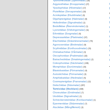
Yponomeutidae (Spinnmalar)
(30)
Argyresthiidae (Knoppmalar)
(27)
Ypsolophidae (Höstmalar)
(17)
Plutellidae (Senapsmalar)
(10)
Acrolepiidae (Kluddmalar)
(6)
Glyphipterigidae (Hakmalar)
(8)
Heliodinidae (Signalmalar)
(1)
Bedelliidae (Åkervindemalar)
(1)
Lyonetiidae (Vridvingemalar)
(11)
Ethmiidae (Sorgmalar)
(6)
Depressariidae (Plattmalar)
(57)
Elachistidae (Gräsminerarmalar)
(70)
Agonoxenidae (Brokmalar)
(9)
Scythrididae (Korthuvudmalar)
(15)
Chimabachidae (Vårmalar)
(3)
Oecophoridae (Praktmalar)
(32)
Batrachedridae (Smalvingemalar)
(2)
Coleophoridae (Säckmalar)
(139)
Momphidae (Dunörtmalar)
(15)
Blastobasidae (Förnamalar)
(4)
Autostichidae (Förnamalar)
(3)
Amphisbatidae (Hedmalar)
(5)
Cosmopterigidae (Fransmalar)
(12)
Gelechiidae (Stävmalar)
(207)
Tortricidae (Vecklare)
(439)
Choreutidae (Gnidmalar)
(7)
Urodidae (Signalmalar)
(1)
Schreckensteiniidae (Konkavmalar)
(1)
Epermeniidae (Skärmmalar)
(7)
Alucitidae (Mångflikmott)
(3)