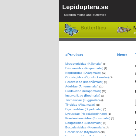
Lepidoptera.se
Swedish moths and butterflies
Butterflies
M
-l
«Previous
Next»
Micropterigidae (Käkmalar)
(5)
Eriocraniidae (Purpurmalar)
(8)
Nepticulidae (Dvärgmalar)
(92)
Opostegidae (Ögonlocksmalar)
(3)
Heliozelidae (Bladhålmalar)
(5)
Adelidae (Antennmalar)
(21)
Prodoxidae (Knoppmalar)
(10)
Incurvariidae (Bredmalar)
(9)
Tischeriidae (Luggmalar)
(6)
Tineidae (Äkta malar)
(55)
Dryadaulidae (Dryadmalar)
(1)
Lypusidae (Hedsäckspinnare)
(1)
Roeslerstammiidae (Bronsmalar)
(1)
Douglasiidae (Skäckmalar)
(5)
Bucculatricidae (Kronmalar)
(17)
Gracillariidae (Styltmalar)
(90)