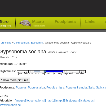
icro
Macro
Foodplants
Links
epidoptera
-lepidoptera
Tortricidae
/
Olethreutinae
/
Eucosmini
/
Gypsonoma sociana - Aspskottvecklare
Gypsonoma sociana
White Cloaked Shoot
(Haworth, 1811)
Wingspan:
10-15 mm
Flight times:
Foodplants:
Populus
,
Populus alba
,
Populus nigra
,
Populus tremula
,
Salix
,
Salix c
Links
Artportalen:
[images]
[observations]
[map 1]
[map 2]
[histogram]
[catalogus]
www.vilkenart.se