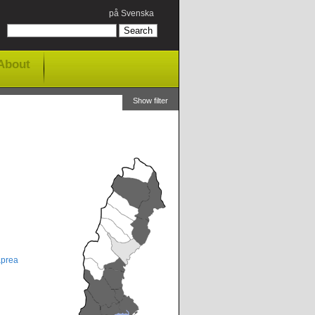
på Svenska
About
Show filter
aprea