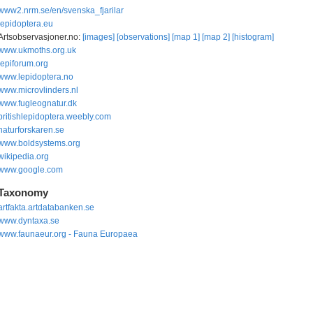
www2.nrm.se/en/svenska_fjarilar
lepidoptera.eu
Artsobservasjoner.no:
[images]
[observations]
[map 1]
[map 2]
[histogram]
www.ukmoths.org.uk
lepiforum.org
www.lepidoptera.no
www.microvlinders.nl
www.fugleognatur.dk
britishlepidoptera.weebly.com
naturforskaren.se
www.boldsystems.org
wikipedia.org
www.google.com
Taxonomy
artfakta.artdatabanken.se
www.dyntaxa.se
www.faunaeur.org - Fauna Europaea