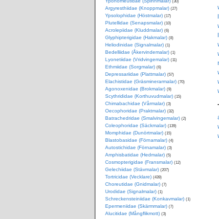
Yponomeutidae (Spinnmalar)
(30)
Argyresthiidae (Knoppmalar)
(27)
Ypsolophidae (Höstmalar)
(17)
Plutellidae (Senapsmalar)
(10)
Acrolepiidae (Kluddmalar)
(6)
Glyphipterigidae (Hakmalar)
(8)
Heliodinidae (Signalmalar)
(1)
Bedelliidae (Åkervindemalar)
(1)
Lyonetiidae (Vridvingemalar)
(11)
Ethmiidae (Sorgmalar)
(6)
Depressariidae (Plattmalar)
(57)
Elachistidae (Gräsminerarmalar)
(70)
Agonoxenidae (Brokmalar)
(9)
Scythrididae (Korthuvudmalar)
(15)
Chimabachidae (Vårmalar)
(3)
Oecophoridae (Praktmalar)
(32)
Batrachedridae (Smalvingemalar)
(2)
Coleophoridae (Säckmalar)
(139)
Momphidae (Dunörtmalar)
(15)
Blastobasidae (Förnamalar)
(4)
Autostichidae (Förnamalar)
(3)
Amphisbatidae (Hedmalar)
(5)
Cosmopterigidae (Fransmalar)
(12)
Gelechiidae (Stävmalar)
(207)
Tortricidae (Vecklare)
(439)
Choreutidae (Gnidmalar)
(7)
Urodidae (Signalmalar)
(1)
Schreckensteiniidae (Konkavmalar)
(1)
Epermeniidae (Skärmmalar)
(7)
Alucitidae (Mångflikmott)
(3)