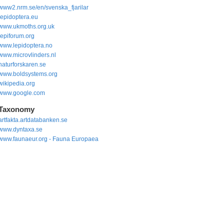
www2.nrm.se/en/svenska_fjarilar
lepidoptera.eu
www.ukmoths.org.uk
lepiforum.org
www.lepidoptera.no
www.microvlinders.nl
naturforskaren.se
www.boldsystems.org
wikipedia.org
www.google.com
Taxonomy
artfakta.artdatabanken.se
www.dyntaxa.se
www.faunaeur.org - Fauna Europaea