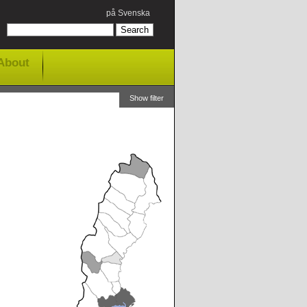
på Svenska
About
Show filter