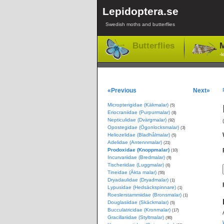
Lepidoptera.se
Swedish moths and butterflies
Butterflies
M
-l
«Previous
Next»
Micropterigidae (Käkmalar)
(5)
Eriocraniidae (Purpurmalar)
(8)
Nepticulidae (Dvärgmalar)
(92)
Opostegidae (Ögonlocksmalar)
(3)
Heliozelidae (Bladhålmalar)
(5)
Adelidae (Antennmalar)
(21)
Prodoxidae (Knoppmalar)
(10)
Incurvariidae (Bredmalar)
(9)
Tischeriidae (Luggmalar)
(6)
Tineidae (Äkta malar)
(55)
Dryadaulidae (Dryadmalar)
(1)
Lypusidae (Hedsäckspinnare)
(1)
Roeslerstammiidae (Bronsmalar)
(1)
Douglasiidae (Skäckmalar)
(5)
Bucculatricidae (Kronmalar)
(17)
Gracillariidae (Styltmalar)
(90)