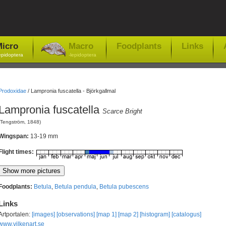
icro
Macro
Foodplants
Links
epidoptera
-lepidoptera
Prodoxidae
/
Lampronia fuscatella - Björkgallmal
Lampronia fuscatella
Scarce Bright
(Tengström, 1848)
Wingspan:
13-19 mm
Flight times:
Foodplants:
Betula
,
Betula pendula
,
Betula pubescens
Links
Artportalen:
[images]
[observations]
[map 1]
[map 2]
[histogram]
[catalogus]
www.vilkenart.se