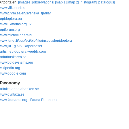
Artportalen:
[images]
[observations]
[map 1]
[map 2]
[histogram]
[catalogus]
www.vilkenart.se
www2.nrm.se/en/svenska_fjarilar
lepidoptera.eu
www.ukmoths.org.uk
lepiforum.org
www.microvlinders.nl
www.funet.fi/pub/sci/bio/life/insecta/lepidoptera
www.jkt.1g.fi/Sulkaperhoset
britishlepidoptera.weebly.com
naturforskaren.se
www.boldsystems.org
wikipedia.org
www.google.com
Taxonomy
artfakta.artdatabanken.se
www.dyntaxa.se
www.faunaeur.org - Fauna Europaea