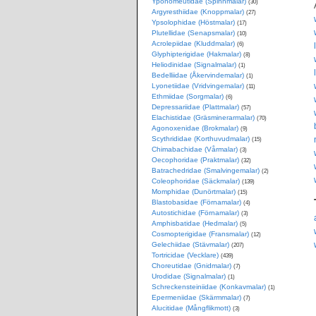
Yponomeutidae (Spinnmalar)
(30)
Argyresthiidae (Knoppmalar)
(27)
Ypsolophidae (Höstmalar)
(17)
Plutellidae (Senapsmalar)
(10)
Acrolepiidae (Kluddmalar)
(6)
Glyphipterigidae (Hakmalar)
(8)
Heliodinidae (Signalmalar)
(1)
Bedelliidae (Åkervindemalar)
(1)
Lyonetiidae (Vridvingemalar)
(11)
Ethmiidae (Sorgmalar)
(6)
Depressariidae (Plattmalar)
(57)
Elachistidae (Gräsminerarmalar)
(70)
Agonoxenidae (Brokmalar)
(9)
Scythrididae (Korthuvudmalar)
(15)
Chimabachidae (Vårmalar)
(3)
Oecophoridae (Praktmalar)
(32)
Batrachedridae (Smalvingemalar)
(2)
Coleophoridae (Säckmalar)
(139)
Momphidae (Dunörtmalar)
(15)
Blastobasidae (Förnamalar)
(4)
Autostichidae (Förnamalar)
(3)
Amphisbatidae (Hedmalar)
(5)
Cosmopterigidae (Fransmalar)
(12)
Gelechiidae (Stävmalar)
(207)
Tortricidae (Vecklare)
(439)
Choreutidae (Gnidmalar)
(7)
Urodidae (Signalmalar)
(1)
Schreckensteiniidae (Konkavmalar)
(1)
Epermeniidae (Skärmmalar)
(7)
Alucitidae (Mångflikmott)
(3)