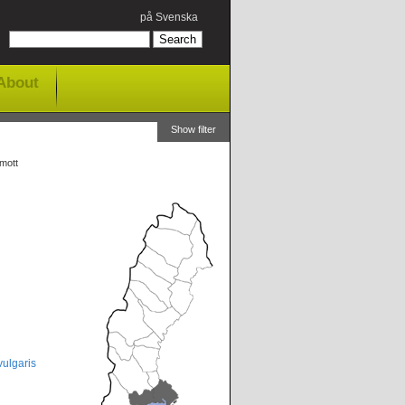
på Svenska
About
Show filter
rmott
ulgaris