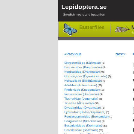
Lepidoptera.se
Swedish moths and butterflies
Butterflies
M
-l
«Previous
Next»
Micropterigidae (Käkmalar)
(5)
Eriocraniidae (Purpurmalar)
(8)
Nepticulidae (Dvärgmalar)
(92)
Opostegidae (Ögonlocksmalar)
(3)
Heliozelidae (Bladhålmalar)
(5)
Adelidae (Antennmalar)
(21)
Prodoxidae (Knoppmalar)
(10)
Incurvariidae (Bredmalar)
(9)
Tischeriidae (Luggmalar)
(6)
Tineidae (Äkta malar)
(55)
Dryadaulidae (Dryadmalar)
(1)
Lypusidae (Hedsäckspinnare)
(1)
Roeslerstammiidae (Bronsmalar)
(1)
Douglasiidae (Skäckmalar)
(5)
Bucculatricidae (Kronmalar)
(17)
Gracillariidae (Styltmalar)
(90)