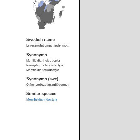
Swedish name
Linjesprötat timjanfjädermott
Synonyms
Merrifieldia theiodactyla
Pterophorus leucodactyla
Merrifieldia tetradactyla
Synonyms (swe)
Ojämnsprötat timjanfjädermott
Similar species
Merrifieldia tridactyla