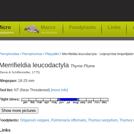
icro
Macro
Foodplants
Links
epidoptera
-lepidoptera
Pterophoridae
/
Pterophorinae
/
Platyptilini
/
Merrifieldia leucodactyla - Linjesprötat timjanfjäde
Merrifieldia leucodactyla
Thyme Plume
(Denis & Schiffermüller, 1775)
Wingspan:
18-25 mm
Red list:
NT (Near Threatened)
[more info]
Flight times:
Foodplants:
Origanum vulgare
,
Pulmonaria officinalis
,
Thymus serpyllum
,
Thymus v
Links