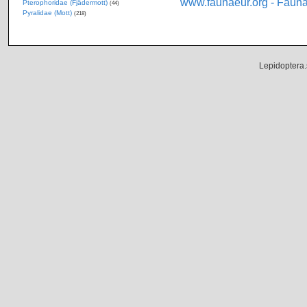
www.faunaeur.org - Faun
Pterophoridae (Fjädermott)
(44)
Pyralidae (Mott)
(218)
Lepidoptera