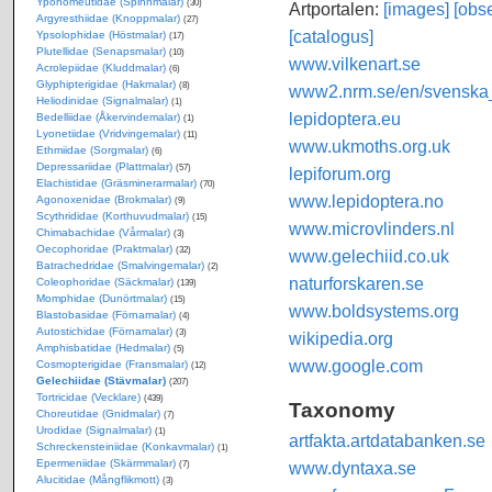
Yponomeutidae (Spinnmalar)
(30)
Artportalen:
[images]
[obse
Argyresthiidae (Knoppmalar)
(27)
[catalogus]
Ypsolophidae (Höstmalar)
(17)
Plutellidae (Senapsmalar)
(10)
www.vilkenart.se
Acrolepiidae (Kluddmalar)
(6)
Glyphipterigidae (Hakmalar)
(8)
www2.nrm.se/en/svenska_f
Heliodinidae (Signalmalar)
(1)
lepidoptera.eu
Bedelliidae (Åkervindemalar)
(1)
Lyonetiidae (Vridvingemalar)
(11)
www.ukmoths.org.uk
Ethmiidae (Sorgmalar)
(6)
Depressariidae (Plattmalar)
(57)
lepiforum.org
Elachistidae (Gräsminerarmalar)
(70)
www.lepidoptera.no
Agonoxenidae (Brokmalar)
(9)
Scythrididae (Korthuvudmalar)
(15)
www.microvlinders.nl
Chimabachidae (Vårmalar)
(3)
Oecophoridae (Praktmalar)
(32)
www.gelechiid.co.uk
Batrachedridae (Smalvingemalar)
(2)
naturforskaren.se
Coleophoridae (Säckmalar)
(139)
Momphidae (Dunörtmalar)
(15)
www.boldsystems.org
Blastobasidae (Förnamalar)
(4)
Autostichidae (Förnamalar)
(3)
wikipedia.org
Amphisbatidae (Hedmalar)
(5)
www.google.com
Cosmopterigidae (Fransmalar)
(12)
Gelechiidae (Stävmalar)
(207)
Tortricidae (Vecklare)
(439)
Taxonomy
Choreutidae (Gnidmalar)
(7)
Urodidae (Signalmalar)
(1)
artfakta.artdatabanken.se
Schreckensteiniidae (Konkavmalar)
(1)
Epermeniidae (Skärmmalar)
www.dyntaxa.se
(7)
Alucitidae (Mångflikmott)
(3)