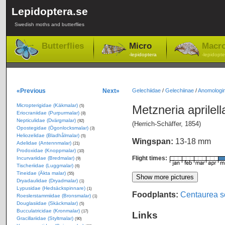
Lepidoptera.se
Swedish moths and butterflies
Butterflies
Micro
Macr
-lepidoptera
-lepidopte
«Previous
Next»
Gelechiidae
/
Gelechiinae
/
Anomologin
Micropterigidae (Käkmalar)
Metzneria aprilel
(5)
Eriocraniidae (Purpurmalar)
(8)
Nepticulidae (Dvärgmalar)
(92)
(Herrich-Schäffer, 1854)
Opostegidae (Ögonlocksmalar)
(3)
Heliozelidae (Bladhålmalar)
(5)
Wingspan:
13-18 mm
Adelidae (Antennmalar)
(21)
Prodoxidae (Knoppmalar)
(10)
Flight times:
Incurvariidae (Bredmalar)
(9)
Tischeriidae (Luggmalar)
(6)
Tineidae (Äkta malar)
(55)
Dryadaulidae (Dryadmalar)
(1)
Lypusidae (Hedsäckspinnare)
(1)
Foodplants:
Centaurea s
Roeslerstammiidae (Bronsmalar)
(1)
Douglasiidae (Skäckmalar)
(5)
Bucculatricidae (Kronmalar)
(17)
Links
Gracillariidae (Styltmalar)
(90)