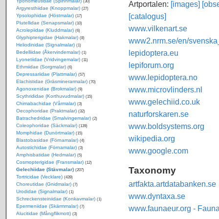
Yponomeutidae (Spinnmalar)
(30)
Artportalen:
[images]
[obse
Argyresthiidae (Knoppmalar)
(27)
[catalogus]
Ypsolophidae (Höstmalar)
(17)
Plutellidae (Senapsmalar)
(10)
www.vilkenart.se
Acrolepiidae (Kluddmalar)
(6)
Glyphipterigidae (Hakmalar)
(8)
www2.nrm.se/en/svenska_f
Heliodinidae (Signalmalar)
(1)
lepidoptera.eu
Bedelliidae (Åkervindemalar)
(1)
Lyonetiidae (Vridvingemalar)
(11)
lepiforum.org
Ethmiidae (Sorgmalar)
(6)
Depressariidae (Plattmalar)
(57)
www.lepidoptera.no
Elachistidae (Gräsminerarmalar)
(70)
www.microvlinders.nl
Agonoxenidae (Brokmalar)
(9)
Scythrididae (Korthuvudmalar)
(15)
www.gelechiid.co.uk
Chimabachidae (Vårmalar)
(3)
Oecophoridae (Praktmalar)
(32)
naturforskaren.se
Batrachedridae (Smalvingemalar)
(2)
www.boldsystems.org
Coleophoridae (Säckmalar)
(139)
Momphidae (Dunörtmalar)
(15)
wikipedia.org
Blastobasidae (Förnamalar)
(4)
Autostichidae (Förnamalar)
(3)
www.google.com
Amphisbatidae (Hedmalar)
(5)
Cosmopterigidae (Fransmalar)
(12)
Taxonomy
Gelechiidae (Stävmalar)
(207)
Tortricidae (Vecklare)
(439)
artfakta.artdatabanken.se
Choreutidae (Gnidmalar)
(7)
Urodidae (Signalmalar)
(1)
www.dyntaxa.se
Schreckensteiniidae (Konkavmalar)
(1)
Epermeniidae (Skärmmalar)
www.faunaeur.org - Faun
(7)
Alucitidae (Mångflikmott)
(3)