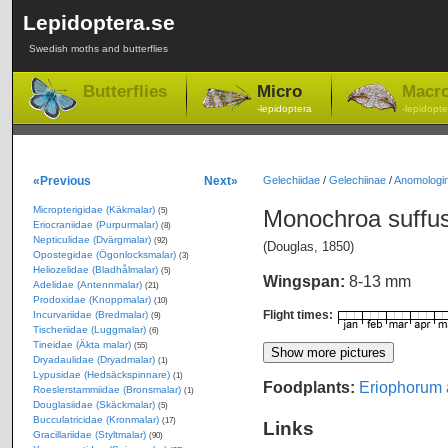
Lepidoptera.se
Swedish moths and butterflies
Butterflies
Micro
Macr
-lepidoptera
-lepidopte
«Previous
Next»
Gelechiidae
/
Gelechiinae
/
Anomologin
Micropterigidae (Käkmalar)
Monochroa suffu
(5)
Eriocraniidae (Purpurmalar)
(8)
Nepticulidae (Dvärgmalar)
(92)
(Douglas, 1850)
Opostegidae (Ögonlocksmalar)
(3)
Heliozelidae (Bladhålmalar)
(5)
Wingspan:
8-13 mm
Adelidae (Antennmalar)
(21)
Prodoxidae (Knoppmalar)
(10)
Flight times:
Incurvariidae (Bredmalar)
(9)
Tischeriidae (Luggmalar)
(6)
Tineidae (Äkta malar)
(55)
Dryadaulidae (Dryadmalar)
(1)
Lypusidae (Hedsäckspinnare)
(1)
Foodplants:
Eriophorum 
Roeslerstammiidae (Bronsmalar)
(1)
Douglasiidae (Skäckmalar)
(5)
Bucculatricidae (Kronmalar)
(17)
Links
Gracillariidae (Styltmalar)
(90)