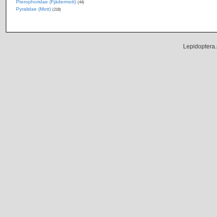
Pterophoridae (Fjädermott)
(44)
Pyralidae (Mott)
(218)
Lepidoptera