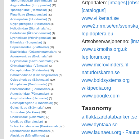
Yponomeutidae (Spinnmalar)
(30)
Artportalen:
[images]
[obse
Argyresthiidae (Knoppmalar)
(27)
[catalogus]
Ypsolophidae (Höstmalar)
(17)
Plutellidae (Senapsmalar)
(10)
www.vilkenart.se
Acrolepiidae (Kluddmalar)
(6)
Glyphipterigidae (Hakmalar)
(8)
www2.nrm.se/en/svenska_f
Heliodinidae (Signalmalar)
(1)
lepidoptera.eu
Bedelliidae (Åkervindemalar)
(1)
Lyonetiidae (Vridvingemalar)
(11)
Artsobservasjoner.no:
[im
Ethmiidae (Sorgmalar)
(6)
Depressariidae (Plattmalar)
(57)
www.ukmoths.org.uk
Elachistidae (Gräsminerarmalar)
(70)
lepiforum.org
Agonoxenidae (Brokmalar)
(9)
Scythrididae (Korthuvudmalar)
(15)
www.microvlinders.nl
Chimabachidae (Vårmalar)
(3)
Oecophoridae (Praktmalar)
(32)
naturforskaren.se
Batrachedridae (Smalvingemalar)
(2)
www.boldsystems.org
Coleophoridae (Säckmalar)
(139)
Momphidae (Dunörtmalar)
(15)
wikipedia.org
Blastobasidae (Förnamalar)
(4)
Autostichidae (Förnamalar)
(3)
www.google.com
Amphisbatidae (Hedmalar)
(5)
Cosmopterigidae (Fransmalar)
(12)
Taxonomy
Gelechiidae (Stävmalar)
(207)
Tortricidae (Vecklare)
(439)
artfakta.artdatabanken.se
Choreutidae (Gnidmalar)
(7)
Urodidae (Signalmalar)
(1)
www.dyntaxa.se
Schreckensteiniidae (Konkavmalar)
(1)
Epermeniidae (Skärmmalar)
www.faunaeur.org - Faun
(7)
Alucitidae (Mångflikmott)
(3)