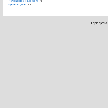
Pterophoridae (Fjädermott)
(44)
Pyralidae (Mott)
(218)
Lepidoptera