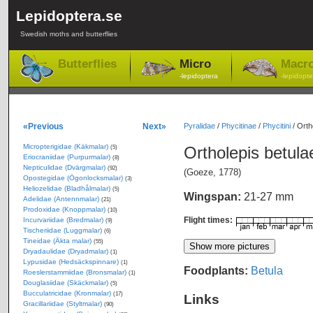
Lepidoptera.se
Swedish moths and butterflies
Butterflies
Micro
Macr
-lepidoptera
-lepidopte
«Previous
Next»
Pyralidae
/
Phycitinae
/
Phycitini
/
Orth
Micropterigidae (Käkmalar)
Ortholepis betul
(5)
Eriocraniidae (Purpurmalar)
(8)
Nepticulidae (Dvärgmalar)
(92)
(Goeze, 1778)
Opostegidae (Ögonlocksmalar)
(3)
Heliozelidae (Bladhålmalar)
(5)
Wingspan:
21-27 mm
Adelidae (Antennmalar)
(21)
Prodoxidae (Knoppmalar)
(10)
Flight times:
Incurvariidae (Bredmalar)
(9)
Tischeriidae (Luggmalar)
(6)
Tineidae (Äkta malar)
(55)
Dryadaulidae (Dryadmalar)
(1)
Lypusidae (Hedsäckspinnare)
(1)
Foodplants:
Betula
Roeslerstammiidae (Bronsmalar)
(1)
Douglasiidae (Skäckmalar)
(5)
Bucculatricidae (Kronmalar)
(17)
Links
Gracillariidae (Styltmalar)
(90)