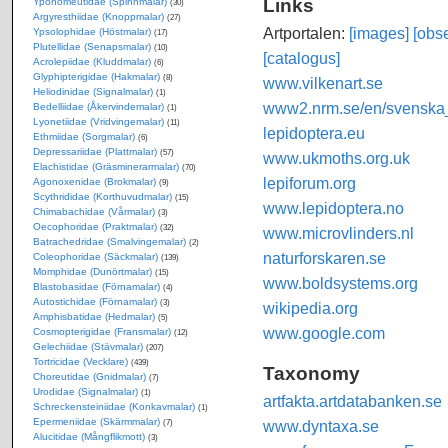
Links
Yponomeutidae (Spinnmalar)
(30)
Argyresthiidae (Knoppmalar)
(27)
Artportalen:
[images]
[obse
Ypsolophidae (Höstmalar)
(17)
Plutellidae (Senapsmalar)
(10)
[catalogus]
Acrolepiidae (Kluddmalar)
(6)
Glyphipterigidae (Hakmalar)
(8)
www.vilkenart.se
Heliodinidae (Signalmalar)
(1)
www2.nrm.se/en/svenska_f
Bedelliidae (Åkervindemalar)
(1)
Lyonetiidae (Vridvingemalar)
(11)
lepidoptera.eu
Ethmiidae (Sorgmalar)
(6)
Depressariidae (Plattmalar)
(57)
www.ukmoths.org.uk
Elachistidae (Gräsminerarmalar)
(70)
lepiforum.org
Agonoxenidae (Brokmalar)
(9)
Scythrididae (Korthuvudmalar)
(15)
www.lepidoptera.no
Chimabachidae (Vårmalar)
(3)
Oecophoridae (Praktmalar)
(32)
www.microvlinders.nl
Batrachedridae (Smalvingemalar)
(2)
naturforskaren.se
Coleophoridae (Säckmalar)
(139)
Momphidae (Dunörtmalar)
(15)
www.boldsystems.org
Blastobasidae (Förnamalar)
(4)
Autostichidae (Förnamalar)
(3)
wikipedia.org
Amphisbatidae (Hedmalar)
(5)
www.google.com
Cosmopterigidae (Fransmalar)
(12)
Gelechiidae (Stävmalar)
(207)
Tortricidae (Vecklare)
(439)
Taxonomy
Choreutidae (Gnidmalar)
(7)
Urodidae (Signalmalar)
(1)
artfakta.artdatabanken.se
Schreckensteiniidae (Konkavmalar)
(1)
Epermeniidae (Skärmmalar)
www.dyntaxa.se
(7)
Alucitidae (Mångflikmott)
(3)