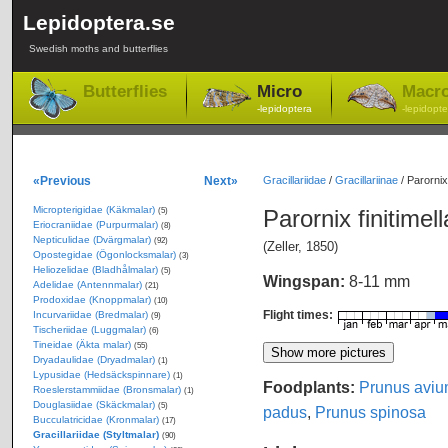
Lepidoptera.se
Swedish moths and butterflies
Butterflies
Micro
Macr
-lepidoptera
-lepidopte
«Previous
Next»
Gracillariidae
/
Gracillariinae
/
Parornix
Micropterigidae (Käkmalar)
Parornix finitimel
(5)
Eriocraniidae (Purpurmalar)
(8)
Nepticulidae (Dvärgmalar)
(92)
(Zeller, 1850)
Opostegidae (Ögonlocksmalar)
(3)
Heliozelidae (Bladhålmalar)
(5)
Wingspan:
8-11 mm
Adelidae (Antennmalar)
(21)
Prodoxidae (Knoppmalar)
(10)
Flight times:
Incurvariidae (Bredmalar)
(9)
Tischeriidae (Luggmalar)
(6)
Tineidae (Äkta malar)
(55)
Dryadaulidae (Dryadmalar)
(1)
Lypusidae (Hedsäckspinnare)
(1)
Foodplants:
Prunus avi
Roeslerstammiidae (Bronsmalar)
(1)
Douglasiidae (Skäckmalar)
(5)
padus
,
Prunus spinosa
Bucculatricidae (Kronmalar)
(17)
Gracillariidae (Styltmalar)
(90)