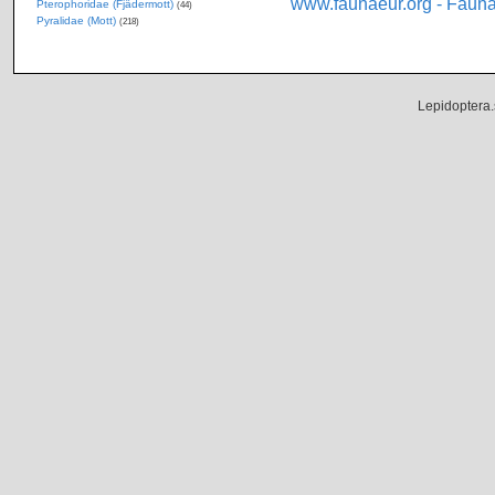
www.faunaeur.org - Faun
Pterophoridae (Fjädermott)
(44)
Pyralidae (Mott)
(218)
Lepidoptera