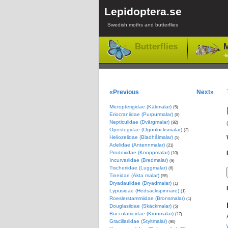
Lepidoptera.se
Swedish moths and butterflies
Butterflies
M
-l
«Previous
Next»
Micropterigidae (Käkmalar)
(5)
Eriocraniidae (Purpurmalar)
(8)
Nepticulidae (Dvärgmalar)
(92)
Opostegidae (Ögonlocksmalar)
(3)
Heliozelidae (Bladhålmalar)
(5)
Adelidae (Antennmalar)
(21)
Prodoxidae (Knoppmalar)
(10)
Incurvariidae (Bredmalar)
(9)
Tischeriidae (Luggmalar)
(6)
Tineidae (Äkta malar)
(55)
Dryadaulidae (Dryadmalar)
(1)
Lypusidae (Hedsäckspinnare)
(1)
Roeslerstammiidae (Bronsmalar)
(1)
Douglasiidae (Skäckmalar)
(5)
Bucculatricidae (Kronmalar)
(17)
Gracillariidae (Styltmalar)
(90)