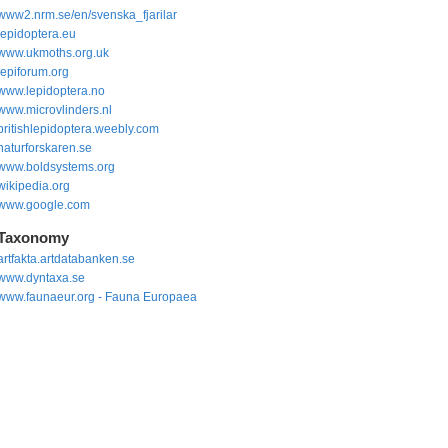
www2.nrm.se/en/svenska_fjarilar
lepidoptera.eu
www.ukmoths.org.uk
lepiforum.org
www.lepidoptera.no
www.microvlinders.nl
britishlepidoptera.weebly.com
naturforskaren.se
www.boldsystems.org
wikipedia.org
www.google.com
Taxonomy
artfakta.artdatabanken.se
www.dyntaxa.se
www.faunaeur.org - Fauna Europaea