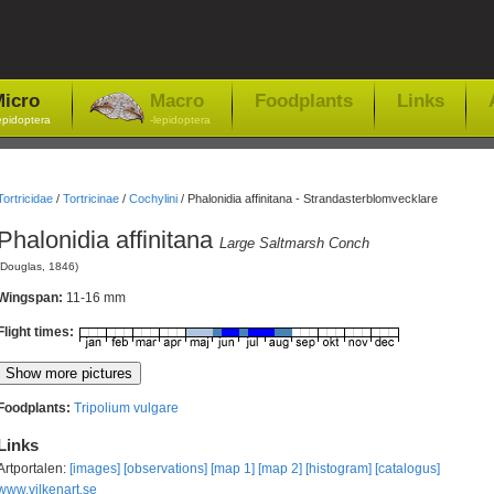
icro
Macro
Foodplants
Links
epidoptera
-lepidoptera
Tortricidae
/
Tortricinae
/
Cochylini
/
Phalonidia affinitana - Strandasterblomvecklare
Phalonidia affinitana
Large Saltmarsh Conch
(Douglas, 1846)
Wingspan:
11-16 mm
Flight times:
Foodplants:
Tripolium vulgare
Links
Artportalen:
[images]
[observations]
[map 1]
[map 2]
[histogram]
[catalogus]
www.vilkenart.se