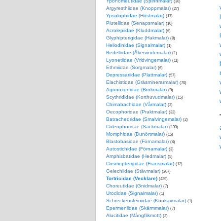
Yponomeutidae (Spinnmalar)
(30)
Argyresthiidae (Knoppmalar)
(27)
Ypsolophidae (Höstmalar)
(17)
Plutellidae (Senapsmalar)
(10)
Acrolepiidae (Kluddmalar)
(6)
Glyphipterigidae (Hakmalar)
(8)
Heliodinidae (Signalmalar)
(1)
Bedelliidae (Åkervindemalar)
(1)
Lyonetiidae (Vridvingemalar)
(11)
Ethmiidae (Sorgmalar)
(6)
Depressariidae (Plattmalar)
(57)
Elachistidae (Gräsminerarmalar)
(70)
Agonoxenidae (Brokmalar)
(9)
Scythrididae (Korthuvudmalar)
(15)
Chimabachidae (Vårmalar)
(3)
Oecophoridae (Praktmalar)
(32)
Batrachedridae (Smalvingemalar)
(2)
Coleophoridae (Säckmalar)
(139)
Momphidae (Dunörtmalar)
(15)
Blastobasidae (Förnamalar)
(4)
Autostichidae (Förnamalar)
(3)
Amphisbatidae (Hedmalar)
(5)
Cosmopterigidae (Fransmalar)
(12)
Gelechiidae (Stävmalar)
(207)
Tortricidae (Vecklare)
(439)
Choreutidae (Gnidmalar)
(7)
Urodidae (Signalmalar)
(1)
Schreckensteiniidae (Konkavmalar)
(1)
Epermeniidae (Skärmmalar)
(7)
Alucitidae (Mångflikmott)
(3)