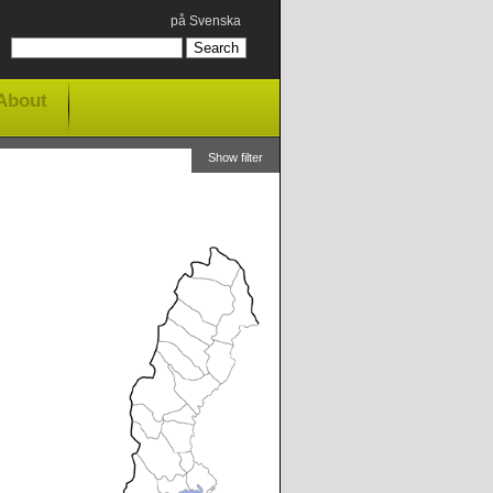
på Svenska
About
Show filter