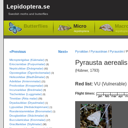
Lepidoptera.se
Swedish moths and butterflies
Butterflies
Micro
Macr
-lepidoptera
-lepidopte
«Previous
Next»
Pyralidae
/
Pyraustinae
/
Pyraustini
/
P
Micropterigidae (Käkmalar)
Pyrausta aerealis
(5)
Eriocraniidae (Purpurmalar)
(8)
Nepticulidae (Dvärgmalar)
(92)
(Hübner, 1793)
Opostegidae (Ögonlocksmalar)
(3)
Heliozelidae (Bladhålmalar)
(5)
Adelidae (Antennmalar)
(21)
Red list:
VU (Vulnerable)
Prodoxidae (Knoppmalar)
(10)
Incurvariidae (Bredmalar)
(9)
Flight times:
Tischeriidae (Luggmalar)
(6)
Tineidae (Äkta malar)
(55)
Dryadaulidae (Dryadmalar)
(1)
Lypusidae (Hedsäckspinnare)
(1)
Roeslerstammiidae (Bronsmalar)
(1)
Douglasiidae (Skäckmalar)
(5)
Bucculatricidae (Kronmalar)
(17)
Gracillariidae (Styltmalar)
(90)