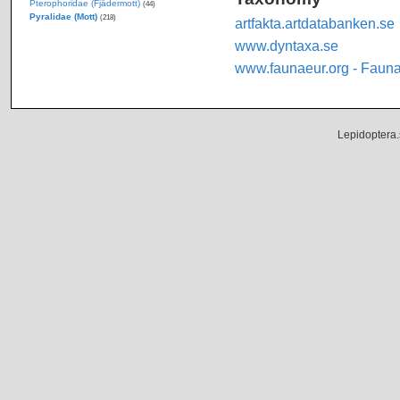
Pterophoridae (Fjädermott)
(44)
Pyralidae (Mott)
(218)
artfakta.artdatabanken.se
www.dyntaxa.se
www.faunaeur.org - Faun
Lepidoptera