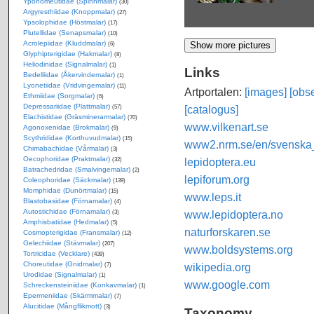
Yponomeutidae (Spinnmalar)
(30)
Argyresthiidae (Knoppmalar)
(27)
Ypsolophidae (Höstmalar)
(17)
Plutellidae (Senapsmalar)
(10)
Acrolepiidae (Kluddmalar)
(6)
Glyphipterigidae (Hakmalar)
(8)
Heliodinidae (Signalmalar)
(1)
Links
Bedelliidae (Åkervindemalar)
(1)
Lyonetiidae (Vridvingemalar)
(11)
Artportalen:
[images]
[obse
Ethmiidae (Sorgmalar)
(6)
Depressariidae (Plattmalar)
[catalogus]
(57)
Elachistidae (Gräsminerarmalar)
(70)
www.vilkenart.se
Agonoxenidae (Brokmalar)
(9)
Scythrididae (Korthuvudmalar)
(15)
www2.nrm.se/en/svenska_f
Chimabachidae (Vårmalar)
(3)
Oecophoridae (Praktmalar)
lepidoptera.eu
(32)
Batrachedridae (Smalvingemalar)
(2)
lepiforum.org
Coleophoridae (Säckmalar)
(139)
Momphidae (Dunörtmalar)
(15)
www.leps.it
Blastobasidae (Förnamalar)
(4)
Autostichidae (Förnamalar)
www.lepidoptera.no
(3)
Amphisbatidae (Hedmalar)
(5)
naturforskaren.se
Cosmopterigidae (Fransmalar)
(12)
Gelechiidae (Stävmalar)
(207)
www.boldsystems.org
Tortricidae (Vecklare)
(439)
Choreutidae (Gnidmalar)
wikipedia.org
(7)
Urodidae (Signalmalar)
(1)
www.google.com
Schreckensteiniidae (Konkavmalar)
(1)
Epermeniidae (Skärmmalar)
(7)
Alucitidae (Mångflikmott)
(3)
Taxonomy