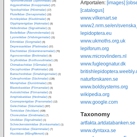
Yponomeutidae (Spinnmalar)
(30)
Artportalen:
[images]
[obse
Argyresthiidae (Knoppmalar)
(27)
[catalogus]
Ypsolophidae (Höstmalar)
(17)
Plutellidae (Senapsmalar)
(10)
www.vilkenart.se
Acrolepiidae (Kluddmalar)
(6)
Glyphipterigidae (Hakmalar)
(8)
www2.nrm.se/en/svenska_f
Heliodinidae (Signalmalar)
(1)
lepidoptera.eu
Bedelliidae (Åkervindemalar)
(1)
Lyonetiidae (Vridvingemalar)
(11)
www.ukmoths.org.uk
Ethmiidae (Sorgmalar)
(6)
Depressariidae (Plattmalar)
(57)
lepiforum.org
Elachistidae (Gräsminerarmalar)
(70)
www.microvlinders.nl
Agonoxenidae (Brokmalar)
(9)
Scythrididae (Korthuvudmalar)
(15)
www.fugleognatur.dk
Chimabachidae (Vårmalar)
(3)
Oecophoridae (Praktmalar)
(32)
britishlepidoptera.weebly
Batrachedridae (Smalvingemalar)
(2)
naturforskaren.se
Coleophoridae (Säckmalar)
(139)
Momphidae (Dunörtmalar)
(15)
www.boldsystems.org
Blastobasidae (Förnamalar)
(4)
Autostichidae (Förnamalar)
(3)
wikipedia.org
Amphisbatidae (Hedmalar)
(5)
www.google.com
Cosmopterigidae (Fransmalar)
(12)
Gelechiidae (Stävmalar)
(207)
Tortricidae (Vecklare)
(439)
Taxonomy
Choreutidae (Gnidmalar)
(7)
Urodidae (Signalmalar)
(1)
artfakta.artdatabanken.se
Schreckensteiniidae (Konkavmalar)
(1)
Epermeniidae (Skärmmalar)
www.dyntaxa.se
(7)
Alucitidae (Mångflikmott)
(3)