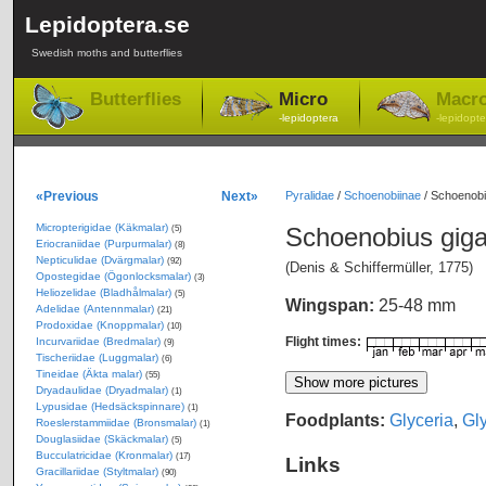
Lepidoptera.se
Swedish moths and butterflies
Butterflies
Micro
Macr
-lepidoptera
-lepidopte
«Previous
Next»
Pyralidae
/
Schoenobiinae
/
Schoenobiu
Micropterigidae (Käkmalar)
Schoenobius giga
(5)
Eriocraniidae (Purpurmalar)
(8)
Nepticulidae (Dvärgmalar)
(92)
(Denis & Schiffermüller, 1775)
Opostegidae (Ögonlocksmalar)
(3)
Heliozelidae (Bladhålmalar)
(5)
Wingspan:
25-48 mm
Adelidae (Antennmalar)
(21)
Prodoxidae (Knoppmalar)
(10)
Flight times:
Incurvariidae (Bredmalar)
(9)
Tischeriidae (Luggmalar)
(6)
Tineidae (Äkta malar)
(55)
Dryadaulidae (Dryadmalar)
(1)
Lypusidae (Hedsäckspinnare)
(1)
Foodplants:
Glyceria
,
Gl
Roeslerstammiidae (Bronsmalar)
(1)
Douglasiidae (Skäckmalar)
(5)
Bucculatricidae (Kronmalar)
(17)
Links
Gracillariidae (Styltmalar)
(90)