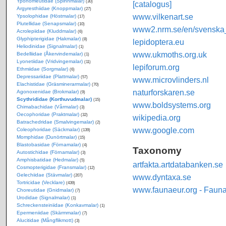
Yponomeutidae (Spinnmalar)
(30)
[catalogus]
Argyresthiidae (Knoppmalar)
(27)
www.vilkenart.se
Ypsolophidae (Höstmalar)
(17)
Plutellidae (Senapsmalar)
(10)
www2.nrm.se/en/svenska_f
Acrolepiidae (Kluddmalar)
(6)
Glyphipterigidae (Hakmalar)
(8)
lepidoptera.eu
Heliodinidae (Signalmalar)
(1)
www.ukmoths.org.uk
Bedelliidae (Åkervindemalar)
(1)
Lyonetiidae (Vridvingemalar)
(11)
lepiforum.org
Ethmiidae (Sorgmalar)
(6)
Depressariidae (Plattmalar)
(57)
www.microvlinders.nl
Elachistidae (Gräsminerarmalar)
(70)
naturforskaren.se
Agonoxenidae (Brokmalar)
(9)
Scythrididae (Korthuvudmalar)
(15)
www.boldsystems.org
Chimabachidae (Vårmalar)
(3)
Oecophoridae (Praktmalar)
(32)
wikipedia.org
Batrachedridae (Smalvingemalar)
(2)
www.google.com
Coleophoridae (Säckmalar)
(139)
Momphidae (Dunörtmalar)
(15)
Blastobasidae (Förnamalar)
(4)
Taxonomy
Autostichidae (Förnamalar)
(3)
Amphisbatidae (Hedmalar)
(5)
artfakta.artdatabanken.se
Cosmopterigidae (Fransmalar)
(12)
Gelechiidae (Stävmalar)
www.dyntaxa.se
(207)
Tortricidae (Vecklare)
(439)
www.faunaeur.org - Faun
Choreutidae (Gnidmalar)
(7)
Urodidae (Signalmalar)
(1)
Schreckensteiniidae (Konkavmalar)
(1)
Epermeniidae (Skärmmalar)
(7)
Alucitidae (Mångflikmott)
(3)