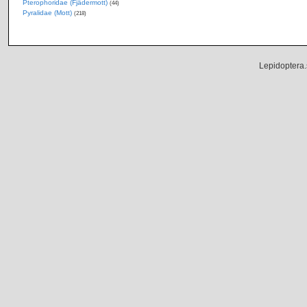
Pterophoridae (Fjädermott)
(44)
Pyralidae (Mott)
(218)
Lepidoptera