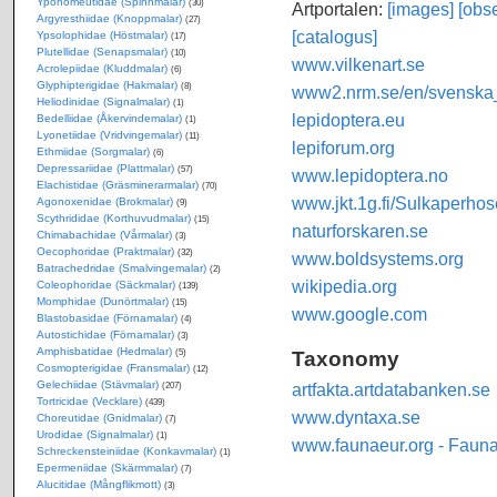
Yponomeutidae (Spinnmalar)
(30)
Artportalen:
[images]
[obse
Argyresthiidae (Knoppmalar)
(27)
[catalogus]
Ypsolophidae (Höstmalar)
(17)
Plutellidae (Senapsmalar)
(10)
www.vilkenart.se
Acrolepiidae (Kluddmalar)
(6)
Glyphipterigidae (Hakmalar)
(8)
www2.nrm.se/en/svenska_f
Heliodinidae (Signalmalar)
(1)
lepidoptera.eu
Bedelliidae (Åkervindemalar)
(1)
Lyonetiidae (Vridvingemalar)
(11)
lepiforum.org
Ethmiidae (Sorgmalar)
(6)
Depressariidae (Plattmalar)
(57)
www.lepidoptera.no
Elachistidae (Gräsminerarmalar)
(70)
www.jkt.1g.fi/Sulkaperhos
Agonoxenidae (Brokmalar)
(9)
Scythrididae (Korthuvudmalar)
(15)
naturforskaren.se
Chimabachidae (Vårmalar)
(3)
Oecophoridae (Praktmalar)
(32)
www.boldsystems.org
Batrachedridae (Smalvingemalar)
(2)
wikipedia.org
Coleophoridae (Säckmalar)
(139)
Momphidae (Dunörtmalar)
(15)
www.google.com
Blastobasidae (Förnamalar)
(4)
Autostichidae (Förnamalar)
(3)
Amphisbatidae (Hedmalar)
Taxonomy
(5)
Cosmopterigidae (Fransmalar)
(12)
Gelechiidae (Stävmalar)
artfakta.artdatabanken.se
(207)
Tortricidae (Vecklare)
(439)
www.dyntaxa.se
Choreutidae (Gnidmalar)
(7)
Urodidae (Signalmalar)
(1)
www.faunaeur.org - Faun
Schreckensteiniidae (Konkavmalar)
(1)
Epermeniidae (Skärmmalar)
(7)
Alucitidae (Mångflikmott)
(3)