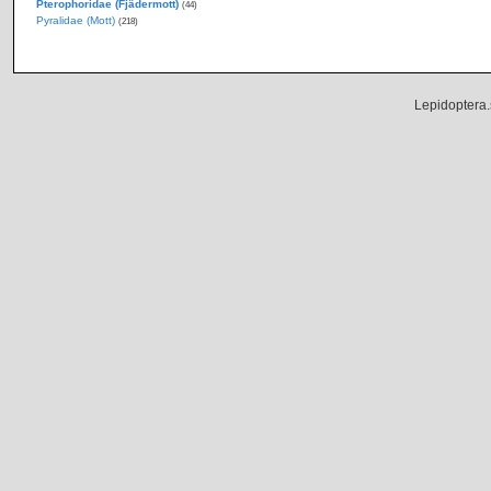
Pterophoridae (Fjädermott)
(44)
Pyralidae (Mott)
(218)
Lepidoptera