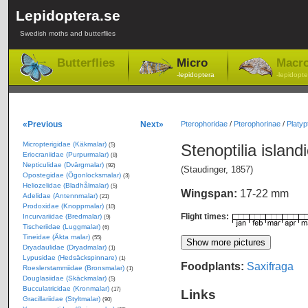
Lepidoptera.se
Swedish moths and butterflies
Butterflies
Micro
Macr
-lepidoptera
-lepidopte
«Previous
Next»
Pterophoridae
/
Pterophorinae
/
Platypti
Micropterigidae (Käkmalar)
Stenoptilia island
(5)
Eriocraniidae (Purpurmalar)
(8)
Nepticulidae (Dvärgmalar)
(92)
(Staudinger, 1857)
Opostegidae (Ögonlocksmalar)
(3)
Heliozelidae (Bladhålmalar)
(5)
Wingspan:
17-22 mm
Adelidae (Antennmalar)
(21)
Prodoxidae (Knoppmalar)
(10)
Flight times:
Incurvariidae (Bredmalar)
(9)
Tischeriidae (Luggmalar)
(6)
Tineidae (Äkta malar)
(55)
Dryadaulidae (Dryadmalar)
(1)
Lypusidae (Hedsäckspinnare)
(1)
Foodplants:
Saxifraga
Roeslerstammiidae (Bronsmalar)
(1)
Douglasiidae (Skäckmalar)
(5)
Bucculatricidae (Kronmalar)
(17)
Links
Gracillariidae (Styltmalar)
(90)