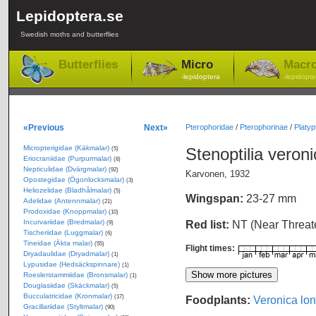
Lepidoptera.se
Swedish moths and butterflies
Butterflies
Micro
Macr
-lepidoptera
-lepidopte
«Previous
Next»
Pterophoridae
/
Pterophorinae
/
Platypti
Micropterigidae (Käkmalar)
Stenoptilia veron
(5)
Eriocraniidae (Purpurmalar)
(8)
Nepticulidae (Dvärgmalar)
(92)
Karvonen, 1932
Opostegidae (Ögonlocksmalar)
(3)
Heliozelidae (Bladhålmalar)
(5)
Wingspan:
23-27 mm
Adelidae (Antennmalar)
(21)
Prodoxidae (Knoppmalar)
(10)
Incurvariidae (Bredmalar)
Red list:
NT (Near Threa
(9)
Tischeriidae (Luggmalar)
(6)
Tineidae (Äkta malar)
(55)
Flight times:
Dryadaulidae (Dryadmalar)
(1)
Lypusidae (Hedsäckspinnare)
(1)
Roeslerstammiidae (Bronsmalar)
(1)
Douglasiidae (Skäckmalar)
(5)
Bucculatricidae (Kronmalar)
Foodplants:
Veronica lon
(17)
Gracillariidae (Styltmalar)
(90)