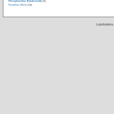
Pterophoridae (Fjädermott)
(44)
Pyralidae (Mott)
(218)
Lepidoptera