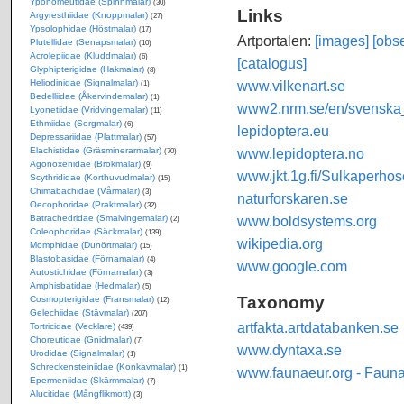
Yponomeutidae (Spinnmalar)
(30)
Links
Argyresthiidae (Knoppmalar)
(27)
Ypsolophidae (Höstmalar)
(17)
Artportalen:
[images]
[obse
Plutellidae (Senapsmalar)
(10)
Acrolepiidae (Kluddmalar)
(6)
[catalogus]
Glyphipterigidae (Hakmalar)
(8)
www.vilkenart.se
Heliodinidae (Signalmalar)
(1)
Bedelliidae (Åkervindemalar)
(1)
www2.nrm.se/en/svenska_f
Lyonetiidae (Vridvingemalar)
(11)
Ethmiidae (Sorgmalar)
(6)
lepidoptera.eu
Depressariidae (Plattmalar)
(57)
www.lepidoptera.no
Elachistidae (Gräsminerarmalar)
(70)
Agonoxenidae (Brokmalar)
(9)
www.jkt.1g.fi/Sulkaperhos
Scythrididae (Korthuvudmalar)
(15)
Chimabachidae (Vårmalar)
(3)
naturforskaren.se
Oecophoridae (Praktmalar)
(32)
www.boldsystems.org
Batrachedridae (Smalvingemalar)
(2)
Coleophoridae (Säckmalar)
(139)
wikipedia.org
Momphidae (Dunörtmalar)
(15)
Blastobasidae (Förnamalar)
(4)
www.google.com
Autostichidae (Förnamalar)
(3)
Amphisbatidae (Hedmalar)
(5)
Taxonomy
Cosmopterigidae (Fransmalar)
(12)
Gelechiidae (Stävmalar)
(207)
artfakta.artdatabanken.se
Tortricidae (Vecklare)
(439)
Choreutidae (Gnidmalar)
(7)
www.dyntaxa.se
Urodidae (Signalmalar)
(1)
Schreckensteiniidae (Konkavmalar)
(1)
www.faunaeur.org - Faun
Epermeniidae (Skärmmalar)
(7)
Alucitidae (Mångflikmott)
(3)