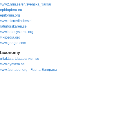
www2.nrm.se/en/svenska_fjarilar
lepidoptera.eu
lepiforum.org
www.microvlinders.nl
naturforskaren.se
www.boldsystems.org
wikipedia.org
www.google.com
Taxonomy
artfakta.artdatabanken.se
www.dyntaxa.se
www.faunaeur.org - Fauna Europaea