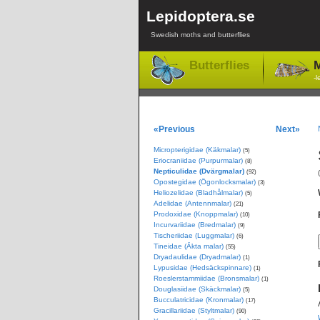
Lepidoptera.se
Swedish moths and butterflies
Butterflies
M
-l
«Previous
Next»
Micropterigidae (Käkmalar)
(5)
Eriocraniidae (Purpurmalar)
(8)
Nepticulidae (Dvärgmalar)
(92)
Opostegidae (Ögonlocksmalar)
(3)
Heliozelidae (Bladhålmalar)
(5)
Adelidae (Antennmalar)
(21)
Prodoxidae (Knoppmalar)
(10)
Incurvariidae (Bredmalar)
(9)
Tischeriidae (Luggmalar)
(6)
Tineidae (Äkta malar)
(55)
Dryadaulidae (Dryadmalar)
(1)
Lypusidae (Hedsäckspinnare)
(1)
Roeslerstammiidae (Bronsmalar)
(1)
Douglasiidae (Skäckmalar)
(5)
Bucculatricidae (Kronmalar)
(17)
Gracillariidae (Styltmalar)
(90)