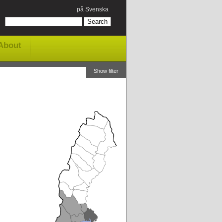
på Svenska
About
Show filter