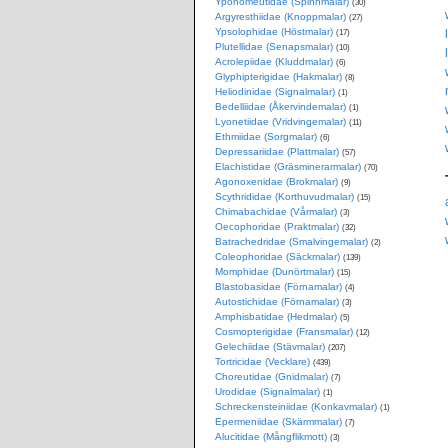
Yponomeutidae (Spinnmalar)
(30)
Argyresthiidae (Knoppmalar)
(27)
Ypsolophidae (Höstmalar)
(17)
Plutellidae (Senapsmalar)
(10)
Acrolepiidae (Kluddmalar)
(6)
Glyphipterigidae (Hakmalar)
(8)
Heliodinidae (Signalmalar)
(1)
Bedelliidae (Åkervindemalar)
(1)
Lyonetiidae (Vridvingemalar)
(11)
Ethmiidae (Sorgmalar)
(6)
Depressariidae (Plattmalar)
(57)
Elachistidae (Gräsminerarmalar)
(70)
Agonoxenidae (Brokmalar)
(9)
Scythrididae (Korthuvudmalar)
(15)
Chimabachidae (Vårmalar)
(3)
Oecophoridae (Praktmalar)
(32)
Batrachedridae (Smalvingemalar)
(2)
Coleophoridae (Säckmalar)
(139)
Momphidae (Dunörtmalar)
(15)
Blastobasidae (Förnamalar)
(4)
Autostichidae (Förnamalar)
(3)
Amphisbatidae (Hedmalar)
(5)
Cosmopterigidae (Fransmalar)
(12)
Gelechiidae (Stävmalar)
(207)
Tortricidae (Vecklare)
(439)
Choreutidae (Gnidmalar)
(7)
Urodidae (Signalmalar)
(1)
Schreckensteiniidae (Konkavmalar)
(1)
Epermeniidae (Skärmmalar)
(7)
Alucitidae (Mångflikmott)
(3)