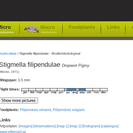
icro
Macro
Foodplants
Links
epidoptera
-lepidoptera
Nepticulidae
/
Stigmella filipendulae - Brudbrödsdvärgmal
Stigmella filipendulae
Dropwort Pigmy
(Wocke, 1871)
Wingspan:
3-5 mm
Flight times:
Foodplants:
Filipendula ulmaria
,
Filipendula vulgaris
Links
Artportalen:
[images]
[observations]
[map 1]
[map 2]
[histogram]
[catalogus]
www.vilkenart.se