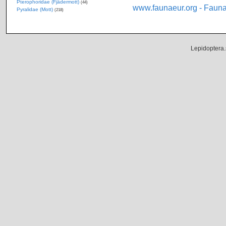
Pterophoridae (Fjädermott)
(44)
www.faunaeur.org - Faun
Pyralidae (Mott)
(218)
Lepidoptera