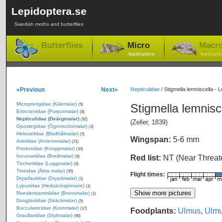
Lepidoptera.se
Swedish moths and butterflies
Butterflies
Micro
Macr
-lepidoptera
-lepidopte
«Previous
Next»
Nepticulidae
/
Stigmella lemniscella -
Micropterigidae (Käkmalar)
Stigmella lemnisc
(5)
Eriocraniidae (Purpurmalar)
(8)
Nepticulidae (Dvärgmalar)
(92)
(Zeller, 1839)
Opostegidae (Ögonlocksmalar)
(3)
Heliozelidae (Bladhålmalar)
(5)
Wingspan:
5-6 mm
Adelidae (Antennmalar)
(21)
Prodoxidae (Knoppmalar)
(10)
Incurvariidae (Bredmalar)
Red list:
NT (Near Threa
(9)
Tischeriidae (Luggmalar)
(6)
Tineidae (Äkta malar)
(55)
Flight times:
Dryadaulidae (Dryadmalar)
(1)
Lypusidae (Hedsäckspinnare)
(1)
Roeslerstammiidae (Bronsmalar)
(1)
Douglasiidae (Skäckmalar)
(5)
Bucculatricidae (Kronmalar)
Foodplants:
Ulmus
,
Ulmu
(17)
Gracillariidae (Styltmalar)
(90)