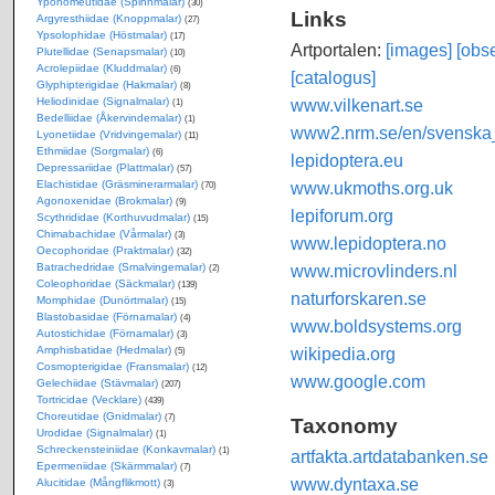
Yponomeutidae (Spinnmalar)
(30)
Links
Argyresthiidae (Knoppmalar)
(27)
Ypsolophidae (Höstmalar)
(17)
Artportalen:
[images]
[obse
Plutellidae (Senapsmalar)
(10)
Acrolepiidae (Kluddmalar)
(6)
[catalogus]
Glyphipterigidae (Hakmalar)
(8)
www.vilkenart.se
Heliodinidae (Signalmalar)
(1)
Bedelliidae (Åkervindemalar)
(1)
www2.nrm.se/en/svenska_f
Lyonetiidae (Vridvingemalar)
(11)
Ethmiidae (Sorgmalar)
(6)
lepidoptera.eu
Depressariidae (Plattmalar)
(57)
www.ukmoths.org.uk
Elachistidae (Gräsminerarmalar)
(70)
Agonoxenidae (Brokmalar)
(9)
lepiforum.org
Scythrididae (Korthuvudmalar)
(15)
Chimabachidae (Vårmalar)
(3)
www.lepidoptera.no
Oecophoridae (Praktmalar)
(32)
www.microvlinders.nl
Batrachedridae (Smalvingemalar)
(2)
Coleophoridae (Säckmalar)
(139)
naturforskaren.se
Momphidae (Dunörtmalar)
(15)
Blastobasidae (Förnamalar)
(4)
www.boldsystems.org
Autostichidae (Förnamalar)
(3)
wikipedia.org
Amphisbatidae (Hedmalar)
(5)
Cosmopterigidae (Fransmalar)
(12)
www.google.com
Gelechiidae (Stävmalar)
(207)
Tortricidae (Vecklare)
(439)
Choreutidae (Gnidmalar)
(7)
Taxonomy
Urodidae (Signalmalar)
(1)
Schreckensteiniidae (Konkavmalar)
(1)
artfakta.artdatabanken.se
Epermeniidae (Skärmmalar)
(7)
www.dyntaxa.se
Alucitidae (Mångflikmott)
(3)