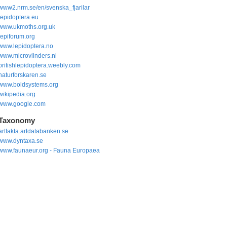
www2.nrm.se/en/svenska_fjarilar
lepidoptera.eu
www.ukmoths.org.uk
lepiforum.org
www.lepidoptera.no
www.microvlinders.nl
britishlepidoptera.weebly.com
naturforskaren.se
www.boldsystems.org
wikipedia.org
www.google.com
Taxonomy
artfakta.artdatabanken.se
www.dyntaxa.se
www.faunaeur.org - Fauna Europaea