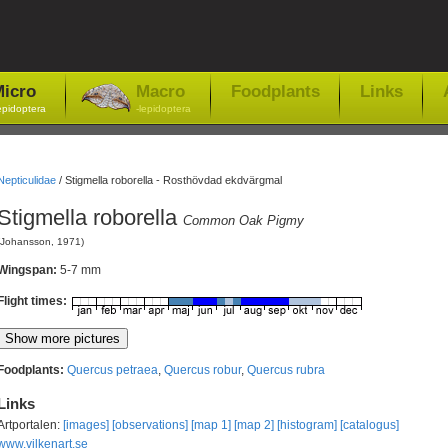
icro
Macro
Foodplants
Links
epidoptera
-lepidoptera
Nepticulidae
/
Stigmella roborella - Rosthövdad ekdvärgmal
Stigmella roborella
Common Oak Pigmy
(Johansson, 1971)
Wingspan:
5-7 mm
Flight times:
Foodplants:
Quercus petraea
,
Quercus robur
,
Quercus rubra
Links
Artportalen:
[images]
[observations]
[map 1]
[map 2]
[histogram]
[catalogus]
www.vilkenart.se