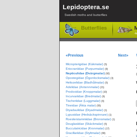
Lepidoptera.se
Swedish moths and butterflies
Butterflies
M
-l
«Previous
Next»
Micropterigidae (Käkmalar)
(5)
Eriocraniidae (Purpurmalar)
(8)
Nepticulidae (Dvärgmalar)
(92)
Opostegidae (Ögonlocksmalar)
(3)
Heliozelidae (Bladhålmalar)
(5)
Adelidae (Antennmalar)
(21)
Prodoxidae (Knoppmalar)
(10)
Incurvariidae (Bredmalar)
(9)
Tischeriidae (Luggmalar)
(6)
Tineidae (Äkta malar)
(55)
Dryadaulidae (Dryadmalar)
(1)
Lypusidae (Hedsäckspinnare)
(1)
Roeslerstammiidae (Bronsmalar)
(1)
Douglasiidae (Skäckmalar)
(5)
Bucculatricidae (Kronmalar)
(17)
Gracillariidae (Styltmalar)
(90)