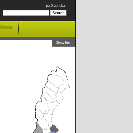
på Svenska
About
Show filter