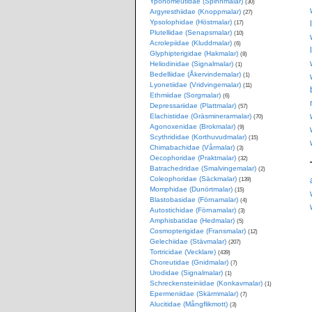
Yponomeutidae (Spinnmalar)
(30)
Argyresthiidae (Knoppmalar)
(27)
Ypsolophidae (Höstmalar)
(17)
Plutellidae (Senapsmalar)
(10)
Acrolepiidae (Kluddmalar)
(6)
Glyphipterigidae (Hakmalar)
(8)
Heliodinidae (Signalmalar)
(1)
Bedelliidae (Åkervindemalar)
(1)
Lyonetiidae (Vridvingemalar)
(11)
Ethmiidae (Sorgmalar)
(6)
Depressariidae (Plattmalar)
(57)
Elachistidae (Gräsminerarmalar)
(70)
Agonoxenidae (Brokmalar)
(9)
Scythrididae (Korthuvudmalar)
(15)
Chimabachidae (Vårmalar)
(3)
Oecophoridae (Praktmalar)
(32)
Batrachedridae (Smalvingemalar)
(2)
Coleophoridae (Säckmalar)
(139)
Momphidae (Dunörtmalar)
(15)
Blastobasidae (Förnamalar)
(4)
Autostichidae (Förnamalar)
(3)
Amphisbatidae (Hedmalar)
(5)
Cosmopterigidae (Fransmalar)
(12)
Gelechiidae (Stävmalar)
(207)
Tortricidae (Vecklare)
(439)
Choreutidae (Gnidmalar)
(7)
Urodidae (Signalmalar)
(1)
Schreckensteiniidae (Konkavmalar)
(1)
Epermeniidae (Skärmmalar)
(7)
Alucitidae (Mångflikmott)
(3)