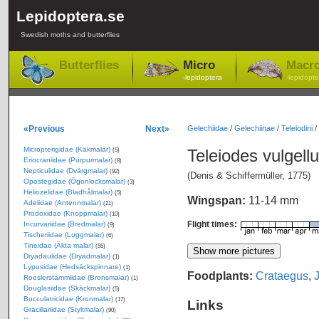
Lepidoptera.se
Swedish moths and butterflies
Butterflies
Micro
Macr
-lepidoptera
-lepidopte
«Previous
Next»
Gelechiidae
/
Gelechiinae
/
Teleiodini
/
Micropterigidae (Käkmalar)
Teleiodes vulgell
(5)
Eriocraniidae (Purpurmalar)
(8)
Nepticulidae (Dvärgmalar)
(92)
(Denis & Schiffermüller, 1775)
Opostegidae (Ögonlocksmalar)
(3)
Heliozelidae (Bladhålmalar)
(5)
Wingspan:
11-14 mm
Adelidae (Antennmalar)
(21)
Prodoxidae (Knoppmalar)
(10)
Flight times:
Incurvariidae (Bredmalar)
(9)
Tischeriidae (Luggmalar)
(6)
Tineidae (Äkta malar)
(55)
Dryadaulidae (Dryadmalar)
(1)
Lypusidae (Hedsäckspinnare)
(1)
Foodplants:
Crataegus
,
Roeslerstammiidae (Bronsmalar)
(1)
Douglasiidae (Skäckmalar)
(5)
Bucculatricidae (Kronmalar)
(17)
Links
Gracillariidae (Styltmalar)
(90)