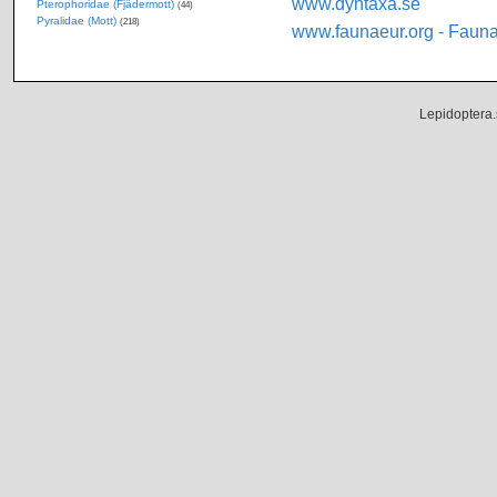
www.dyntaxa.se
Pterophoridae (Fjädermott)
(44)
Pyralidae (Mott)
(218)
www.faunaeur.org - Faun
Lepidoptera