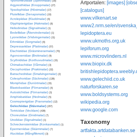
Yponomeutidae (Spinnmalar)
(30)
Artportalen:
[images]
[obse
Argyresthiidae (Knoppmalar)
(27)
[catalogus]
Ypsolophidae (Höstmalar)
(17)
Plutellidae (Senapsmalar)
(10)
www.vilkenart.se
Acrolepiidae (Kluddmalar)
(6)
Glyphipterigidae (Hakmalar)
(8)
www2.nrm.se/en/svenska_f
Heliodinidae (Signalmalar)
(1)
lepidoptera.eu
Bedelliidae (Åkervindemalar)
(1)
Lyonetiidae (Vridvingemalar)
(11)
www.ukmoths.org.uk
Ethmiidae (Sorgmalar)
(6)
Depressariidae (Plattmalar)
(57)
lepiforum.org
Elachistidae (Gräsminerarmalar)
(70)
www.microvlinders.nl
Agonoxenidae (Brokmalar)
(9)
Scythrididae (Korthuvudmalar)
(15)
www.biopix.dk
Chimabachidae (Vårmalar)
(3)
Oecophoridae (Praktmalar)
(32)
britishlepidoptera.weebly
Batrachedridae (Smalvingemalar)
(2)
www.gelechiid.co.uk
Coleophoridae (Säckmalar)
(139)
Momphidae (Dunörtmalar)
(15)
naturforskaren.se
Blastobasidae (Förnamalar)
(4)
Autostichidae (Förnamalar)
(3)
www.boldsystems.org
Amphisbatidae (Hedmalar)
(5)
wikipedia.org
Cosmopterigidae (Fransmalar)
(12)
Gelechiidae (Stävmalar)
(207)
www.google.com
Tortricidae (Vecklare)
(439)
Choreutidae (Gnidmalar)
(7)
Urodidae (Signalmalar)
Taxonomy
(1)
Schreckensteiniidae (Konkavmalar)
(1)
Epermeniidae (Skärmmalar)
artfakta.artdatabanken.se
(7)
Alucitidae (Mångflikmott)
(3)