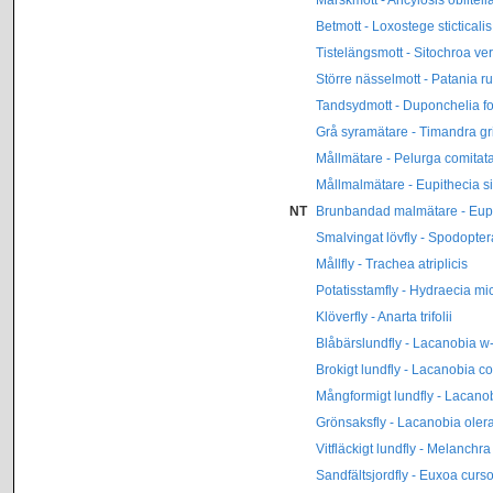
Betmott - Loxostege sticticalis
Tistelängsmott - Sitochroa vert
Större nässelmott - Patania ru
Tandsydmott - Duponchelia fo
Grå syramätare - Timandra gr
Mållmätare - Pelurga comitat
Mållmalmätare - Eupithecia si
NT
Brunbandad malmätare - Eupi
Smalvingat lövfly - Spodopte
Mållfly - Trachea atriplicis
Potatisstamfly - Hydraecia m
Klöverfly - Anarta trifolii
Blåbärslundfly - Lacanobia w
Brokigt lundfly - Lacanobia c
Mångformigt lundfly - Lacano
Grönsaksfly - Lacanobia oler
Vitfläckigt lundfly - Melanchra
Sandfältsjordfly - Euxoa curso