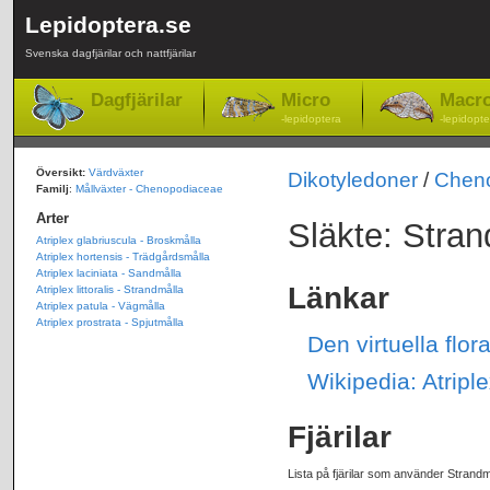
Lepidoptera.se
Svenska dagfjärilar och nattfjärilar
Dagfjärilar
Micro
Macr
-lepidoptera
-lepidopte
Översikt:
Värdväxter
Dikotyledoner
/
Chen
Familj
:
Mållväxter - Chenopodiaceae
Arter
Släkte: Strand
Atriplex glabriuscula - Broskmålla
Atriplex hortensis - Trädgårdsmålla
Atriplex laciniata - Sandmålla
Länkar
Atriplex littoralis - Strandmålla
Atriplex patula - Vägmålla
Atriplex prostrata - Spjutmålla
Den virtuella flor
Wikipedia: Atripl
Fjärilar
Lista på fjärilar som använder Strandm