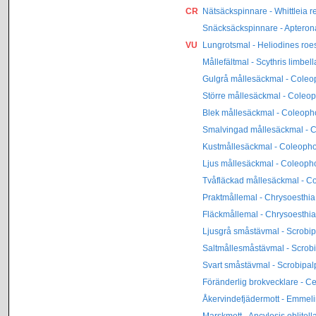
CR
Nätsäckspinnare - Whittleia re
Snäcksäckspinnare - Apterona
VU
Lungrotsmal - Heliodines roe
Mållefältmal - Scythris limbell
Gulgrå mållesäckmal - Coleop
Större mållesäckmal - Coleop
Blek mållesäckmal - Coleopho
Smalvingad mållesäckmal - C
Kustmållesäckmal - Coleophora
Ljus mållesäckmal - Coleoph
Tvåfläckad mållesäckmal - Co
Praktmållemal - Chrysoesthia 
Fläckmållemal - Chrysoesthia
Ljusgrå småstävmal - Scrobip
Saltmållesmåstävmal - Scrobi
Svart småstävmal - Scrobipalpa
Föränderlig brokvecklare - C
Åkervindefjädermott - Emmel
Marskmott - Ancylosis oblitell