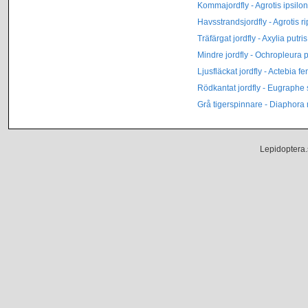
Kommajordfly - Agrotis ipsilon
Havsstrandsjordfly - Agrotis r
Träfärgat jordfly - Axylia putris
Mindre jordfly - Ochropleura p
Ljusfläckat jordfly - Actebia f
Rödkantat jordfly - Eugraphe
Grå tigerspinnare - Diaphora
Lepidoptera