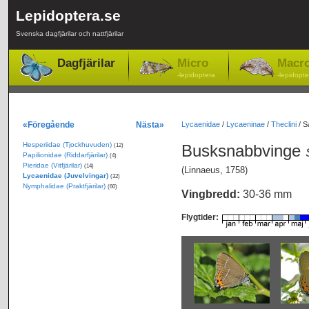
Lepidoptera.se
Svenska dagfjärilar och nattfjärilar
Dagfjärilar
Micro
Macr
-lepidoptera
-lepidopte
«Föregående
Nästa»
Lycaenidae
/
Lycaeninae
/
Theclini
/
S
Hesperiidae (Tjockhuvuden)
Busksnabbvinge
(12)
Papilionidae (Riddarfjärilar)
(4)
Pieridae (Vitfjärilar)
(14)
(Linnaeus, 1758)
Lycaenidae (Juvelvingar)
(32)
Nymphalidae (Praktfjärilar)
(60)
Vingbredd:
30-36 mm
Flygtider: