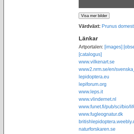
Värdväxt:
Prunus domest
Länkar
Artportalen:
[images]
[obse
[catalogus]
www.vilkenart.se
www2.nrm.se/en/svenska_f
lepidoptera.eu
lepiforum.org
www.leps.it
www.vlindernet.nl
www.funet.fi/pub/sci/bio/li
www.fugleognatur.dk
britishlepidoptera.weebly
naturforskaren.se